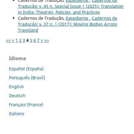
Cadernos de Tradução,
Expediente
,
Cadernos de
Tradução: v. 45 n. Special Issue 1 (2025): Translation
in India: Theories, Policies, and Practices
Cadernos de Tradução,
Expediente
,
Cadernos de
Tradução: v. 37 n. 1 (2017): Moving Bodies Across
Transland
<<
<
1
2
3
4
5
6
7
>
>>
Idioma
Español (España)
Português (Brasil)
English
Deutsch
Français (France)
Italiano