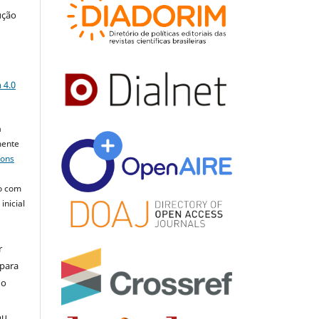
ução
a
 4.0
a
mente
mons
o com
inicial
r
 para
do
ou