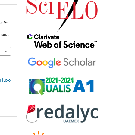
os De
ucao/a
(Fluxo