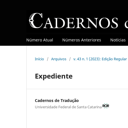
Número Atual
Números Anteriores
Notícias
Início
/
Arquivos
/
v. 43 n. 1 (2023): Edição Regula
Expediente
Cadernos de Tradução
Universidade Federal de Santa Catarina