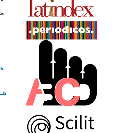
ção
ção
nos