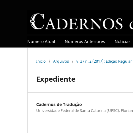
Número Atual
Números Anteriores
Notícias
Início
/
Arquivos
/
v. 37 n. 2 (2017): Edição Regular
Expediente
Cadernos de Tradução
Universidade Federal de Santa Catarina (UFSC). Florian