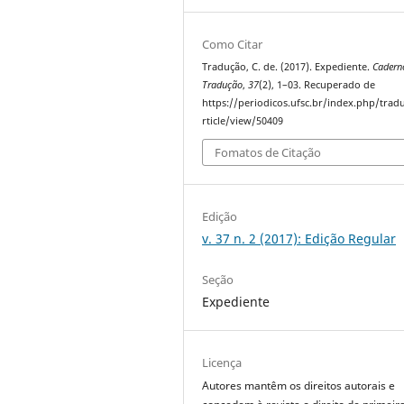
Como Citar
Tradução, C. de. (2017). Expediente.
Cadern
Tradução
,
37
(2), 1–03. Recuperado de
https://periodicos.ufsc.br/index.php/trad
rticle/view/50409
Fomatos de Citação
Edição
v. 37 n. 2 (2017): Edição Regular
Seção
Expediente
Licença
Autores mantêm os direitos autorais e