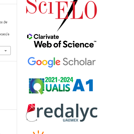
os De
ucao/a