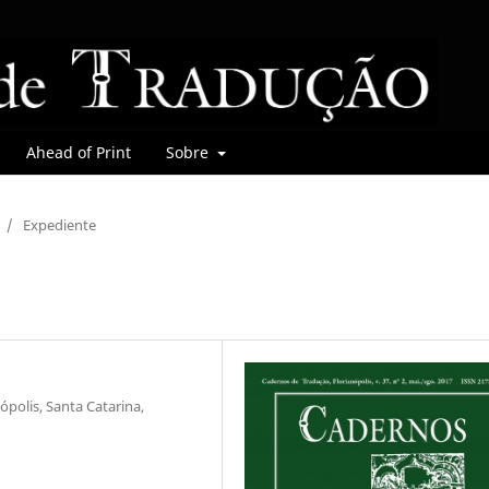
Ahead of Print
Sobre
/
Expediente
ópolis, Santa Catarina,