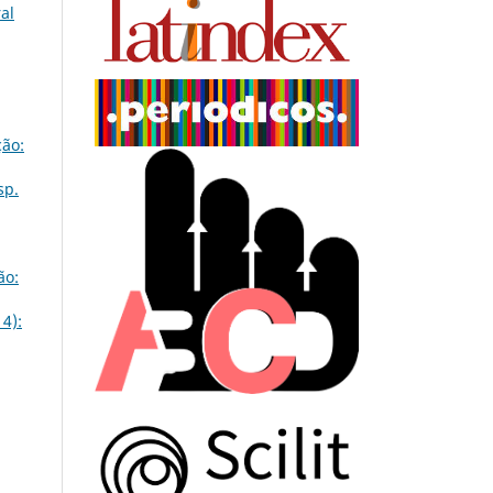
al
ão:
sp.
ão:
4):