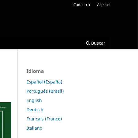
Cadastro
Acesso
Buscar
Idioma
Español (España)
Português (Brasil)
English
Deutsch
Français (France)
Italiano