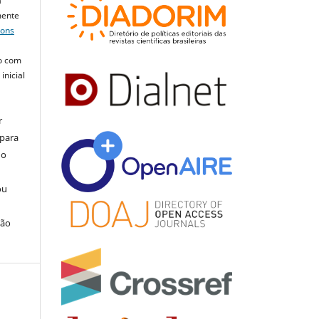
a
mente
mons
o com
inicial
r
 para
do
ou
ção