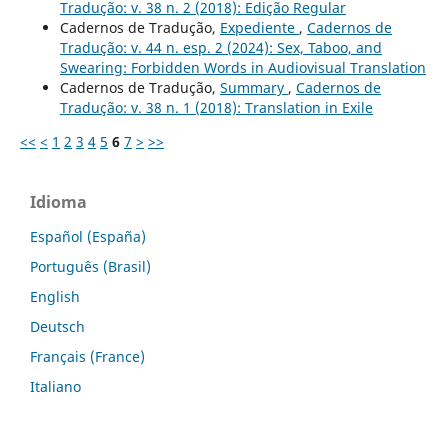
Tradução: v. 38 n. 2 (2018): Edição Regular
Cadernos de Tradução,
Expediente
,
Cadernos de
Tradução: v. 44 n. esp. 2 (2024): Sex, Taboo, and
Swearing: Forbidden Words in Audiovisual Translation
Cadernos de Tradução,
Summary
,
Cadernos de
Tradução: v. 38 n. 1 (2018): Translation in Exile
<<
<
1
2
3
4
5
6
7
>
>>
Idioma
Español (España)
Português (Brasil)
English
Deutsch
Français (France)
Italiano