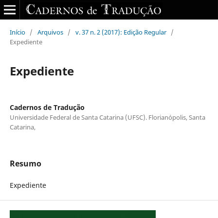
Início
/
Arquivos
/
v. 37 n. 2 (2017): Edição Regular
/
Expediente
Expediente
Cadernos de Tradução
Universidade Federal de Santa Catarina (UFSC). Florianópolis, Santa
Catarina,
Resumo
Expediente