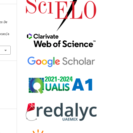
os De
ucao/a