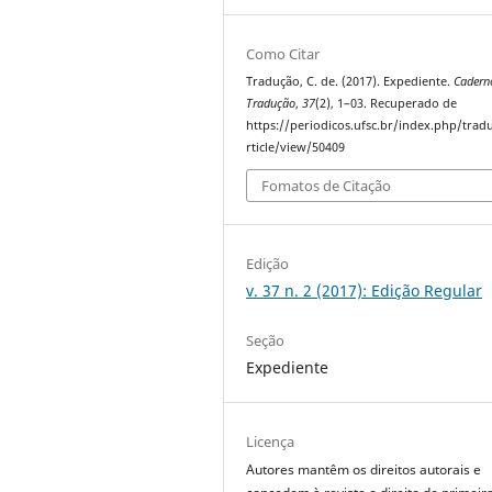
Como Citar
Tradução, C. de. (2017). Expediente.
Cadern
Tradução
,
37
(2), 1–03. Recuperado de
https://periodicos.ufsc.br/index.php/trad
rticle/view/50409
Fomatos de Citação
Edição
v. 37 n. 2 (2017): Edição Regular
Seção
Expediente
Licença
Autores mantêm os direitos autorais e