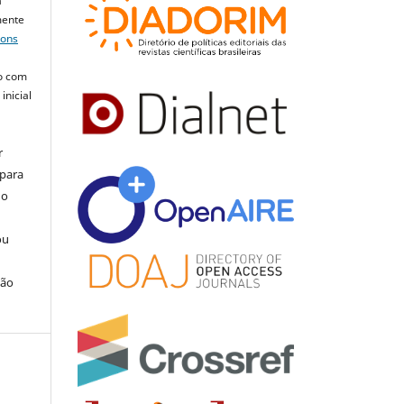
a
mente
mons
o com
inicial
r
 para
do
ou
ção