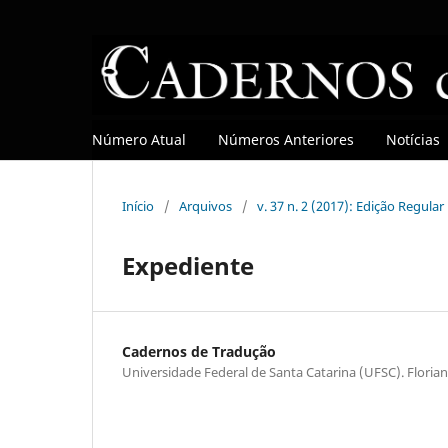
Número Atual
Números Anteriores
Notícias
Início
/
Arquivos
/
v. 37 n. 2 (2017): Edição Regular
Expediente
Cadernos de Tradução
Universidade Federal de Santa Catarina (UFSC). Florian