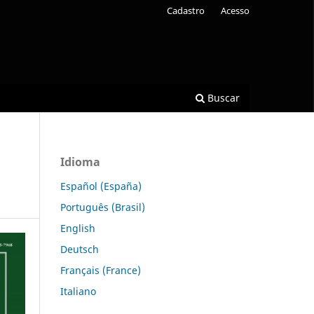
Cadastro
Acesso
Buscar
Idioma
Español (España)
Português (Brasil)
English
Deutsch
Français (France)
Italiano