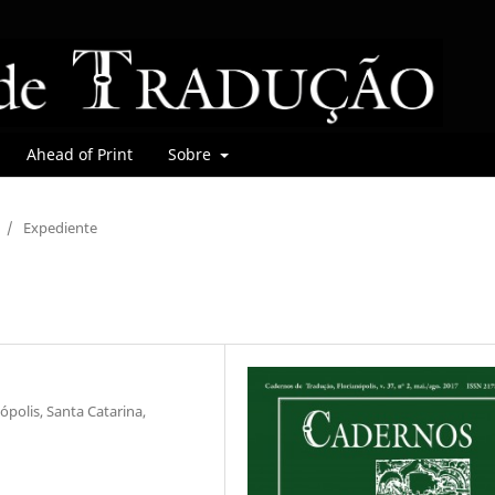
Ahead of Print
Sobre
/
Expediente
ópolis, Santa Catarina,