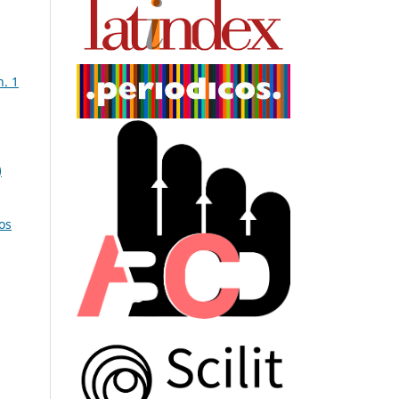
n. 1
)
os