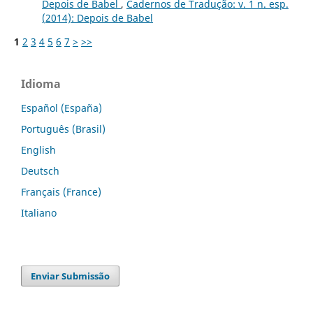
Depois de Babel
,
Cadernos de Tradução: v. 1 n. esp.
(2014): Depois de Babel
1
2
3
4
5
6
7
>
>>
Idioma
Español (España)
Português (Brasil)
English
Deutsch
Français (France)
Italiano
Enviar Submissão