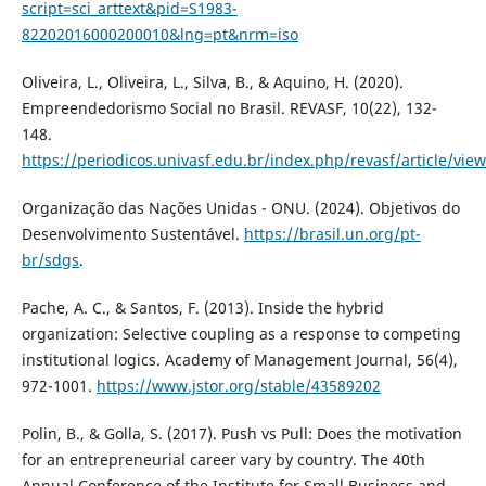
script=sci_arttext&pid=S1983-
82202016000200010&lng=pt&nrm=iso
Oliveira, L., Oliveira, L., Silva, B., & Aquino, H. (2020).
Empreendedorismo Social no Brasil. REVASF, 10(22), 132-
148.
https://periodicos.univasf.edu.br/index.php/revasf/article/vie
Organização das Nações Unidas - ONU. (2024). Objetivos do
Desenvolvimento Sustentável.
https://brasil.un.org/pt-
br/sdgs
.
Pache, A. C., & Santos, F. (2013). Inside the hybrid
organization: Selective coupling as a response to competing
institutional logics. Academy of Management Journal, 56(4),
972-1001.
https://www.jstor.org/stable/43589202
Polin, B., & Golla, S. (2017). Push vs Pull: Does the motivation
for an entrepreneurial career vary by country. The 40th
Annual Conference of the Institute for Small Business and