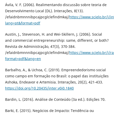
Ávila, V. F. (2006). Realimentando discussão sobre teoria de
Desenvolvimento Local (DL). Interações, 8(13).
/efaidnbmnnnibpcajpcglclefindmkaj/
https://www.scielo.br/j/
lang=pt&format=pdf
Austin, J., Stevenson, H. and Wei-Skillern, J. (2006). Social
and commercial entrepreneurship: same, different, or both?
Revista de Administração, 47(3), 370-384.
/efaidnbmnnnibpcajpcglclefindmkaj/
https://www.scielo.br/j
format=pdf&lang=en
Barbalho, A., & Uchoa, C. (2019). Empreendedorismo social
como campo em formação no Brasil: o papel das instituições
Ashoka, Endeavor e Artemisia. Interações, 20(2), 421-433.
https://doi.org/10.20435/inter.v0i0.1840
Bardin, L. (2016). Análise de Conteúdo (3a ed.). Edições 70.
Barki, E. (2015). Negócios de Impacto: Tendência ou