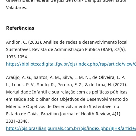
Universidade Federal de Juiz de Fora - Campus Governador
Valadares.
Referências
Andion, C. (2003). Análise de redes e desenvolvimento local
Sustentável. Revista de Administração Pública (RAP), 37(5),
1033-1054.
https://bibliotecadigital.fgv.br/ojs/index.php/rap/article/view/
Araújo, A. G., Santos, A. M., Silva, L. M. N., de Oliveira, L. P.
L., Lopes, P. V., Souto, R., Pereira, F. Z., & de Lima, H. (2021).
Mortalidade Infantil e sua relação com as políticas públicas
em saúde sob o olhar dos Objetivos de Desenvolvimento do
Milênio e Objetivos de Desenvolvimento Sustentável no
Estado de Goiás. Brazilian Journal of Health Review, 4(1)
3331–3348.
https://ojs.brazilianjournals.com.br/ojs/index.php/BJHR/articl