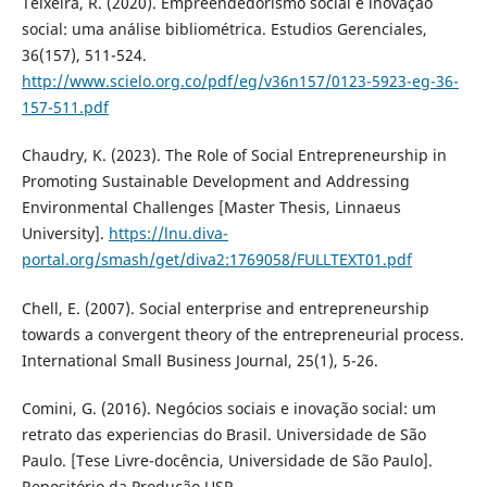
Teixeira, R. (2020). Empreendedorismo social e inovação
social: uma análise bibliométrica. Estudios Gerenciales,
36(157), 511-524.
http://www.scielo.org.co/pdf/eg/v36n157/0123-5923-eg-36-
157-511.pdf
Chaudry, K. (2023). The Role of Social Entrepreneurship in
Promoting Sustainable Development and Addressing
Environmental Challenges [Master Thesis, Linnaeus
University].
https://lnu.diva-
portal.org/smash/get/diva2:1769058/FULLTEXT01.pdf
Chell, E. (2007). Social enterprise and entrepreneurship
towards a convergent theory of the entrepreneurial process.
International Small Business Journal, 25(1), 5-26.
Comini, G. (2016). Negócios sociais e inovação social: um
retrato das experiencias do Brasil. Universidade de São
Paulo. [Tese Livre-docência, Universidade de São Paulo].
Repositório da Produção USP.