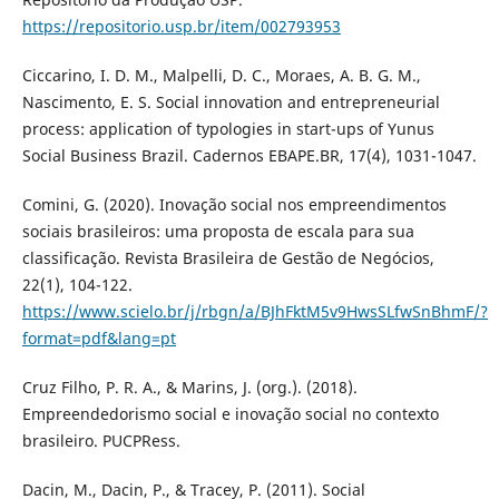
https://repositorio.usp.br/item/002793953
Ciccarino, I. D. M., Malpelli, D. C., Moraes, A. B. G. M.,
Nascimento, E. S. Social innovation and entrepreneurial
process: application of typologies in start-ups of Yunus
Social Business Brazil. Cadernos EBAPE.BR, 17(4), 1031-1047.
Comini, G. (2020). Inovação social nos empreendimentos
sociais brasileiros: uma proposta de escala para sua
classificação. Revista Brasileira de Gestão de Negócios,
22(1), 104-122.
https://www.scielo.br/j/rbgn/a/BJhFktM5v9HwsSLfwSnBhmF/?
format=pdf&lang=pt
Cruz Filho, P. R. A., & Marins, J. (org.). (2018).
Empreendedorismo social e inovação social no contexto
brasileiro. PUCPRess.
Dacin, M., Dacin, P., & Tracey, P. (2011). Social