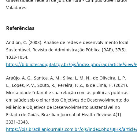
Universidade Federal de Juiz de Fora - Campus Governador
Valadares.
Referências
Andion, C. (2003). Análise de redes e desenvolvimento local
Sustentável. Revista de Administração Pública (RAP), 37(5),
1033-1054.
https://bibliotecadigital.fgv.br/ojs/index.php/rap/article/view/
Araújo, A. G., Santos, A. M., Silva, L. M. N., de Oliveira, L. P.
L., Lopes, P. V., Souto, R., Pereira, F. Z., & de Lima, H. (2021).
Mortalidade Infantil e sua relação com as políticas públicas
em saúde sob o olhar dos Objetivos de Desenvolvimento do
Milênio e Objetivos de Desenvolvimento Sustentável no
Estado de Goiás. Brazilian Journal of Health Review, 4(1)
3331–3348.
https://ojs.brazilianjournals.com.br/ojs/index.php/BJHR/articl