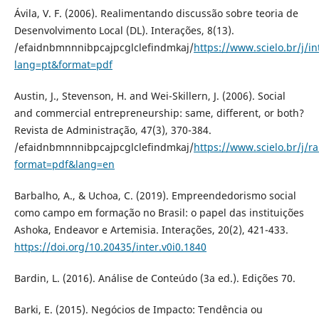
Ávila, V. F. (2006). Realimentando discussão sobre teoria de
Desenvolvimento Local (DL). Interações, 8(13).
/efaidnbmnnnibpcajpcglclefindmkaj/
https://www.scielo.br/j/
lang=pt&format=pdf
Austin, J., Stevenson, H. and Wei-Skillern, J. (2006). Social
and commercial entrepreneurship: same, different, or both?
Revista de Administração, 47(3), 370-384.
/efaidnbmnnnibpcajpcglclefindmkaj/
https://www.scielo.br/j
format=pdf&lang=en
Barbalho, A., & Uchoa, C. (2019). Empreendedorismo social
como campo em formação no Brasil: o papel das instituições
Ashoka, Endeavor e Artemisia. Interações, 20(2), 421-433.
https://doi.org/10.20435/inter.v0i0.1840
Bardin, L. (2016). Análise de Conteúdo (3a ed.). Edições 70.
Barki, E. (2015). Negócios de Impacto: Tendência ou