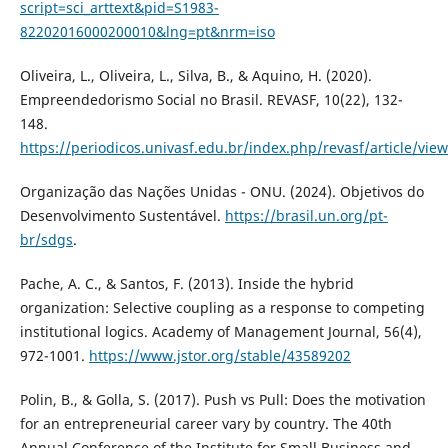
script=sci_arttext&pid=S1983-
82202016000200010&lng=pt&nrm=iso
Oliveira, L., Oliveira, L., Silva, B., & Aquino, H. (2020).
Empreendedorismo Social no Brasil. REVASF, 10(22), 132-
148.
https://periodicos.univasf.edu.br/index.php/revasf/article/vie
Organização das Nações Unidas - ONU. (2024). Objetivos do
Desenvolvimento Sustentável.
https://brasil.un.org/pt-
br/sdgs
.
Pache, A. C., & Santos, F. (2013). Inside the hybrid
organization: Selective coupling as a response to competing
institutional logics. Academy of Management Journal, 56(4),
972-1001.
https://www.jstor.org/stable/43589202
Polin, B., & Golla, S. (2017). Push vs Pull: Does the motivation
for an entrepreneurial career vary by country. The 40th
Annual Conference of the Institute for Small Business and