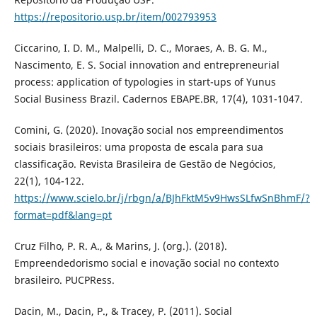
https://repositorio.usp.br/item/002793953
Ciccarino, I. D. M., Malpelli, D. C., Moraes, A. B. G. M.,
Nascimento, E. S. Social innovation and entrepreneurial
process: application of typologies in start-ups of Yunus
Social Business Brazil. Cadernos EBAPE.BR, 17(4), 1031-1047.
Comini, G. (2020). Inovação social nos empreendimentos
sociais brasileiros: uma proposta de escala para sua
classificação. Revista Brasileira de Gestão de Negócios,
22(1), 104-122.
https://www.scielo.br/j/rbgn/a/BJhFktM5v9HwsSLfwSnBhmF/?
format=pdf&lang=pt
Cruz Filho, P. R. A., & Marins, J. (org.). (2018).
Empreendedorismo social e inovação social no contexto
brasileiro. PUCPRess.
Dacin, M., Dacin, P., & Tracey, P. (2011). Social