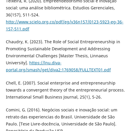
Teixeira, R. (2020). Empreendedorismo social e inovação
social: uma análise bibliométrica. Estudios Gerenciales,
36(157), 511-524.
http://www.scielo.org.co/pdf/eg/v36n157/0123-5923-eg-36-
157-511.pdf
Chaudry, K. (2023). The Role of Social Entrepreneurship in
Promoting Sustainable Development and Addressing
Environmental Challenges [Master Thesis, Linnaeus
University].
https://lnu.diva-
portal.org/smash/get/diva2:1769058/FULLTEXT01.pdf
Chell, E. (2007). Social enterprise and entrepreneurship
towards a convergent theory of the entrepreneurial process.
International Small Business Journal, 25(1), 5-26.
Comini, G. (2016). Negócios sociais e inovação social: um
retrato das experiencias do Brasil. Universidade de São
Paulo. [Tese Livre-docência, Universidade de São Paulo].
Repositório da Produção USP.