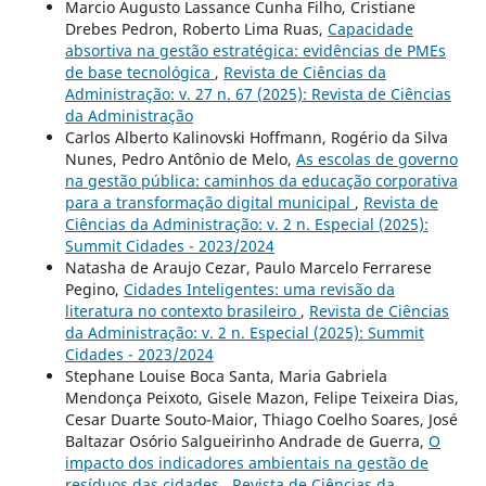
Marcio Augusto Lassance Cunha Filho, Cristiane
Drebes Pedron, Roberto Lima Ruas,
Capacidade
absortiva na gestão estratégica: evidências de PMEs
de base tecnológica
,
Revista de Ciências da
Administração: v. 27 n. 67 (2025): Revista de Ciências
da Administração
Carlos Alberto Kalinovski Hoffmann, Rogério da Silva
Nunes, Pedro Antônio de Melo,
As escolas de governo
na gestão pública: caminhos da educação corporativa
para a transformação digital municipal
,
Revista de
Ciências da Administração: v. 2 n. Especial (2025):
Summit Cidades - 2023/2024
Natasha de Araujo Cezar, Paulo Marcelo Ferrarese
Pegino,
Cidades Inteligentes: uma revisão da
literatura no contexto brasileiro
,
Revista de Ciências
da Administração: v. 2 n. Especial (2025): Summit
Cidades - 2023/2024
Stephane Louise Boca Santa, Maria Gabriela
Mendonça Peixoto, Gisele Mazon, Felipe Teixeira Dias,
Cesar Duarte Souto-Maior, Thiago Coelho Soares, José
Baltazar Osório Salgueirinho Andrade de Guerra,
O
impacto dos indicadores ambientais na gestão de
resíduos das cidades
,
Revista de Ciências da