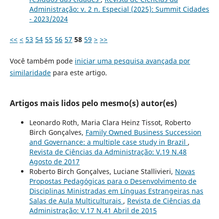
Administração: v. 2 n. Especial (2025): Summit Cidades
- 2023/2024
<<
<
53
54
55
56
57
58
59
>
>>
Você também pode
iniciar uma pesquisa avançada por
similaridade
para este artigo.
Artigos mais lidos pelo mesmo(s) autor(es)
Leonardo Roth, Maria Clara Heinz Tissot, Roberto
Birch Gonçalves,
Family Owned Business Succession
and Governance: a multiple case study in Brazil
,
Revista de Ciências da Administração: V.19 N.48
Agosto de 2017
Roberto Birch Gonçalves, Luciane Stallivieri,
Novas
Propostas Pedagógicas para o Desenvolvimento de
Disciplinas Ministradas em Línguas Estrangeiras nas
Salas de Aula Multiculturais
,
Revista de Ciências da
Administração: V.17 N.41 Abril de 2015