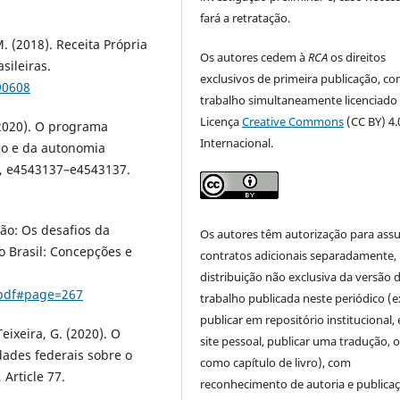
fará a retratação.
M. (2018). Receita Própria
Os autores cedem à
RCA
os direitos
sileiras.
exclusivos de primeira publicação, co
90608
trabalho simultaneamente licenciado
Licença
Creative Commons
(CC BY) 4.
. (2020). O programa
Internacional.
co e da autonomia
14, e4543137–e4543137.
ção: Os desafios da
Os autores têm autorização para ass
 Brasil: Concepções e
contratos adicionais separadamente,
distribuição não exclusiva da versão 
1.pdf#page=267
trabalho publicada neste periódico (e
publicar em repositório institucional,
Teixeira, G. (2020). O
site pessoal, publicar uma tradução, 
dades federais sobre o
como capítulo de livro), com
Article 77.
reconhecimento de autoria e publica