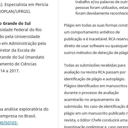
trabalho e/ou palavras de outr
. Especialista em Perícia
pessoas foram utilizados, esta
(PROPLAN/UFRGS).
foram devidamente reconhecid
o Grande do Sul
Plágio em todas as suas formas cons
sidade Federal do Rio
um comportamento antiético de
ão pela Universidade
publicação e é inaceitável. RCA reserv
o em Administração pela
direito de usar software ou quaisquer
retor da Escola de
outros métodos de detecção de plági
Grande do Sul (mandato
tamento de Ciências
Todas as submissões recebidas para
14 a 2017.
avaliação na revista RCA passam por
identificação de plágio e autoplágio.
Plágios identificados em manuscritos
durante o processo de avaliação
acarretarão no arquivamento da
submissão. No caso de identificação 
ma análise exploratória do
plágio em um manuscrito publicado 
-empresa no Brasil.
revista, o Editor Chefe conduzirá uma
590/S0103-
investigação preliminar e, caso necess