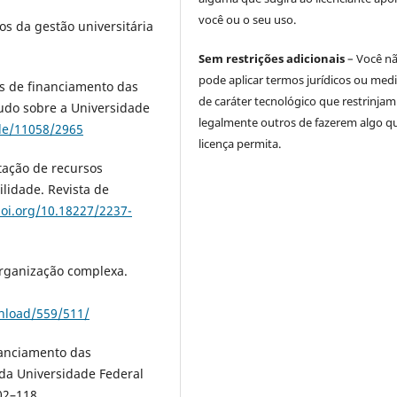
você ou o seu uso.
ios da gestão universitária
Sem restrições adicionais
– Você n
pode aplicar termos jurídicos ou med
tes de financiamento das
de caráter tecnológico que restrinjam
tudo sobre a Universidade
legalmente outros de fazerem algo q
dle/11058/2965
licença permita.
ptação de recursos
lidade. Revista de
doi.org/10.18227/2237-
organização complexa.
wnload/559/511/
inanciamento das
 da Universidade Federal
02–118.