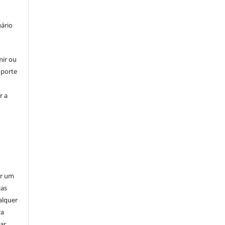
uário
mir ou
uporte
r a
er um
ças
alquer
ra
ar