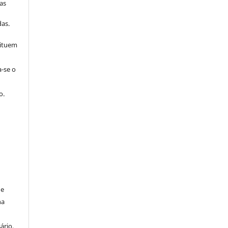
as
s
as.
tituem
a-se o
o.
de
na
ário,