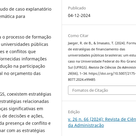
Publicado
tudo de caso explanatório
04-12-2024
emática para
Como Citar
ou o processo de formação
Jaeger, R. de B., & Imasato, T. (2024). For
 universidades públicas
de estratégias de financiamento das
es e conflitos que
universidades públicas brasileiras: um est
fornecidas informações
caso na Universidade Federal do Rio Gran
dução na participação
Sul (UFRGS).
Revista De Ciências Da Administ
nal no orçamento das
26
(66), 1–34. https://doi.org/10.5007/2175
8077.2024.e99485
Fomatos de Citação
GS, coexistem estratégias
stratégias relacionadas
ças significativas em
Edição
 de decisões e ações,
v. 26 n. 66 (2024): Revista de Ciê
da presença de conflito e
da Administração
nar com as estratégias