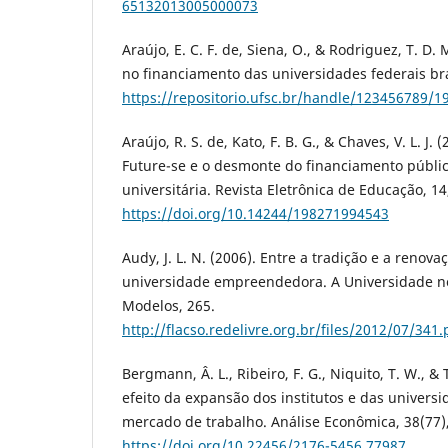
65132013005000073
Araújo, E. C. F. de, Siena, O., & Rodriguez, T. D. 
no financiamento das universidades federais bra
https://repositorio.ufsc.br/handle/123456789/1
Araújo, R. S. de, Kato, F. B. G., & Chaves, V. L. J
Future-se e o desmonte do financiamento públi
universitária. Revista Eletrônica de Educação, 
https://doi.org/10.14244/198271994543
Audy, J. L. N. (2006). Entre a tradição e a renova
universidade empreendedora. A Universidade no
Modelos, 265.
http://flacso.redelivre.org.br/files/2012/07/34
Bergmann, Â. L., Ribeiro, F. G., Niquito, T. W., & 
efeito da expansão dos institutos e das universi
mercado de trabalho. Análise Econômica, 38(77), 
https://doi.org/10.22456/2176-5456.77987