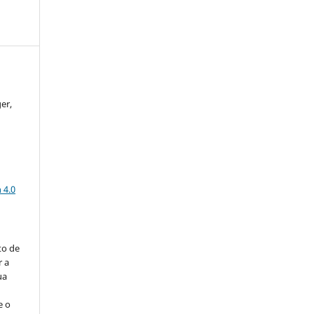
er,
a
 4.0
to de
r a
ua
e o