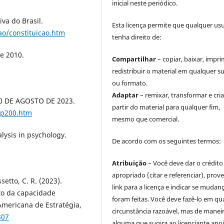
inicial neste periódico.
iva do Brasil.
Esta licença permite que qualquer us
cao/constituicao.htm
tenha direito de:
de 2010.
Compartilhar
– copiar, baixar, impri
redistribuir o material em qualquer s
ou formato.
Adaptar
– remixar, transformar e cria
30 DE AGOSTO DE 2023.
partir do material para qualquer fim,
Lcp200.htm
mesmo que comercial.
alysis in psychology.
De acordo com os seguintes termos:
.
Atribuição
– Você deve dar o crédito
apropriado (citar e referenciar), prov
ssetto, C. R. (2023).
link para a licença e indicar se mudan
to da capacidade
foram feitas. Você deve fazê-lo em qu
-Americana de Estratégia,
circunstância razoável, mas de manei
807
alguma que sugira ao licenciante apoi