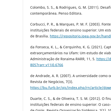
Colombo, S. S., & Rodrigues, G. M. (2011). Desaf
contemporânea. Penso Editora.
Corbucci, P. R., & Marques, P. M. F. (2003). Fon
instituições federais de ensino superior: Um es
de Brasília.
https://repositorio.ipea.gov.br/han
da Fonseca, K. L., & Cerquinho, K. G. (2021). Ca
extraorçamentários na Ufam: Um estudo de viabi
Administração de Roraima-RARR, 11, 5.
https://
8057rarr.v11i0.6766
de Andrade, A. R. (2007). A universidade como 
Revista de Negócios, 7(3).
https://bu.furb.br/ojs/index.php/rn/article/do
Duarte, C. S., & de Oliveira, T. S. M. (2012). O f
instituições federais de ensino superior: O caso
de Goiás. Revista Organização Sistêmica, 2(1), 1