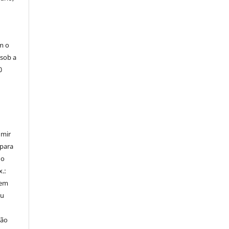
m o
 sob a
0
umir
 para
do
x.:
 em
ou
ção