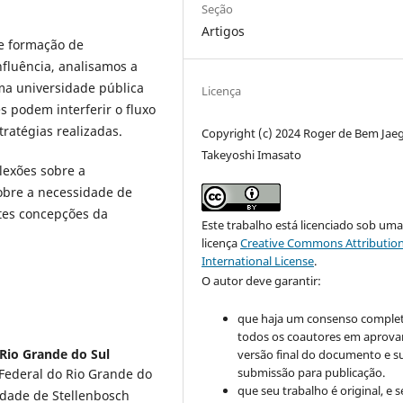
Seção
Artigos
re formação de
nfluência, analisamos a
ma universidade pública
Licença
 podem interferir o fluxo
tratégias realizadas.
Copyright (c) 2024 Roger de Bem Jaeg
Takeyoshi Imasato
lexões sobre a
obre a necessidade de
ntes concepções da
Este trabalho está licenciado sob um
licença
Creative Commons Attribution
International License
.
O autor deve garantir:
que haja um consenso comple
todos os coautores em aprova
Rio Grande do Sul
versão final do documento e s
submissão para publicação.
Federal do Rio Grande do
que seu trabalho é original, e s
idade de Stellenbosch