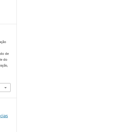
mação
udo de
de do
ração
,
-
ncias