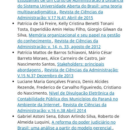
Estudantes de um Curso de Administração a Distância
do Sistema Universidade Aberta do Brasil: uma teoria
multiparadigmática
,
Revista de Ciências da
Administração: V.17 N.41 Abril de 2015
Patrícia de Sá Freire, Kelly Cristina Benetti Tonani
Tosta, Esperidião Amin Helou Filho, Giorgio Gilwan da
Silva,
Memória organizacional e seu papel na gestão
do conhecimento
,
Revista de Ciências da
Administração: v. 14, n. 33, agosto de 2012
Patrícia Mattos de Barros Schiavoni, Mário César
Barreto Moraes, Alice Carneiro de Castro, Jair
Nascimento Santos,
Stakeholders: principais
abordagens
,
Revista de Ciências da Administração:
V.15 N.37 Dezembro de 2013
Luciane Maria Gonçalves Franco, Denis Alcides
Rezende, Frederico de Carvalho Figueiredo, Cristiano
do Nascimento,
Nível de Divulgação Eletrônica da
Contabilidade Pública dos Municípios do Paraná no
Ambiente da Internet
,
Revista de Ciências da
Administração: v.16 n.38 Abril 2014
Gabriel Astoni Sena, Edson Arlindo Silva, Roberto de
Almeida Luquini,
A reforma do poder judiciário no
Brasil: uma análise a partir do modelo gerencial
,