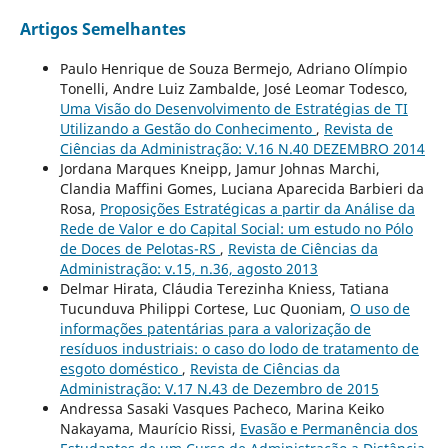
Artigos Semelhantes
Paulo Henrique de Souza Bermejo, Adriano Olímpio
Tonelli, Andre Luiz Zambalde, José Leomar Todesco,
Uma Visão do Desenvolvimento de Estratégias de TI
Utilizando a Gestão do Conhecimento
,
Revista de
Ciências da Administração: V.16 N.40 DEZEMBRO 2014
Jordana Marques Kneipp, Jamur Johnas Marchi,
Clandia Maffini Gomes, Luciana Aparecida Barbieri da
Rosa,
Proposições Estratégicas a partir da Análise da
Rede de Valor e do Capital Social: um estudo no Pólo
de Doces de Pelotas-RS
,
Revista de Ciências da
Administração: v.15, n.36, agosto 2013
Delmar Hirata, Cláudia Terezinha Kniess, Tatiana
Tucunduva Philippi Cortese, Luc Quoniam,
O uso de
informações patentárias para a valorização de
resíduos industriais: o caso do lodo de tratamento de
esgoto doméstico
,
Revista de Ciências da
Administração: V.17 N.43 de Dezembro de 2015
Andressa Sasaki Vasques Pacheco, Marina Keiko
Nakayama, Maurício Rissi,
Evasão e Permanência dos