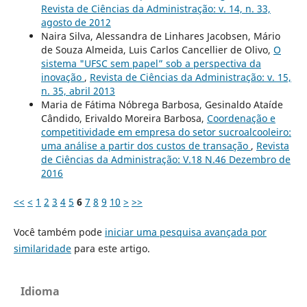
Revista de Ciências da Administração: v. 14, n. 33,
agosto de 2012
Naira Silva, Alessandra de Linhares Jacobsen, Mário
de Souza Almeida, Luis Carlos Cancellier de Olivo,
O
sistema "UFSC sem papel” sob a perspectiva da
inovação
,
Revista de Ciências da Administração: v. 15,
n. 35, abril 2013
Maria de Fátima Nóbrega Barbosa, Gesinaldo Ataíde
Cândido, Erivaldo Moreira Barbosa,
Coordenação e
competitividade em empresa do setor sucroalcooleiro:
uma análise a partir dos custos de transação
,
Revista
de Ciências da Administração: V.18 N.46 Dezembro de
2016
<<
<
1
2
3
4
5
6
7
8
9
10
>
>>
Você também pode
iniciar uma pesquisa avançada por
similaridade
para este artigo.
Idioma