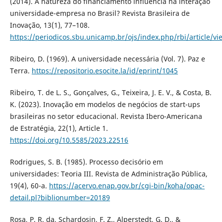
(2014). A natureza do financiamento influencia na interação
universidade-empresa no Brasil? Revista Brasileira de
Inovação, 13(1), 77–108.
https://periodicos.sbu.unicamp.br/ojs/index.php/rbi/article/
Ribeiro, D. (1969). A universidade necessária (Vol. 7). Paz e
Terra.
https://repositorio.esocite.la/id/eprint/1045
Ribeiro, T. de L. S., Gonçalves, G., Teixeira, J. E. V., & Costa, B.
K. (2023). Inovação em modelos de negócios de start-ups
brasileiras no setor educacional. Revista Ibero-Americana
de Estratégia, 22(1), Article 1.
https://doi.org/10.5585/2023.22516
Rodrigues, S. B. (1985). Processo decisório em
universidades: Teoria III. Revista de Administração Pública,
19(4), 60-a.
https://acervo.enap.gov.br/cgi-bin/koha/opac-
detail.pl?biblionumber=20189
Rosa, P. R. da, Schardosin, F. Z., Alperstedt, G. D., &