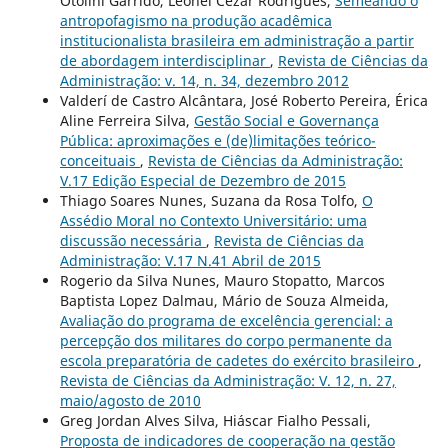
Otolini Garrido, Leonel Cezar Rodrigues,
Semeando o
antropofagismo na produção acadêmica
institucionalista brasileira em administração a partir
de abordagem interdisciplinar
,
Revista de Ciências da
Administração: v. 14, n. 34, dezembro 2012
Valderí de Castro Alcântara, José Roberto Pereira, Érica
Aline Ferreira Silva,
Gestão Social e Governança
Pública: aproximações e (de)limitações teórico-
conceituais
,
Revista de Ciências da Administração:
V.17 Edição Especial de Dezembro de 2015
Thiago Soares Nunes, Suzana da Rosa Tolfo,
O
Assédio Moral no Contexto Universitário: uma
discussão necessária
,
Revista de Ciências da
Administração: V.17 N.41 Abril de 2015
Rogerio da Silva Nunes, Mauro Stopatto, Marcos
Baptista Lopez Dalmau, Mário de Souza Almeida,
Avaliação do programa de excelência gerencial: a
percepção dos militares do corpo permanente da
escola preparatória de cadetes do exército brasileiro
,
Revista de Ciências da Administração: V. 12, n. 27,
maio/agosto de 2010
Greg Jordan Alves Silva, Hiáscar Fialho Pessali,
Proposta de indicadores de cooperação na gestão