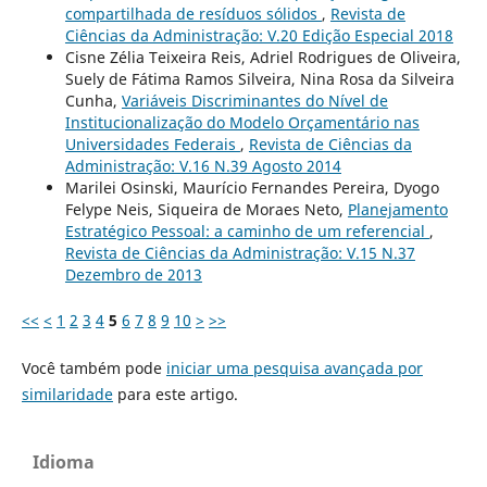
compartilhada de resíduos sólidos
,
Revista de
Ciências da Administração: V.20 Edição Especial 2018
Cisne Zélia Teixeira Reis, Adriel Rodrigues de Oliveira,
Suely de Fátima Ramos Silveira, Nina Rosa da Silveira
Cunha,
Variáveis Discriminantes do Nível de
Institucionalização do Modelo Orçamentário nas
Universidades Federais
,
Revista de Ciências da
Administração: V.16 N.39 Agosto 2014
Marilei Osinski, Maurício Fernandes Pereira, Dyogo
Felype Neis, Siqueira de Moraes Neto,
Planejamento
Estratégico Pessoal: a caminho de um referencial
,
Revista de Ciências da Administração: V.15 N.37
Dezembro de 2013
<<
<
1
2
3
4
5
6
7
8
9
10
>
>>
Você também pode
iniciar uma pesquisa avançada por
similaridade
para este artigo.
Idioma