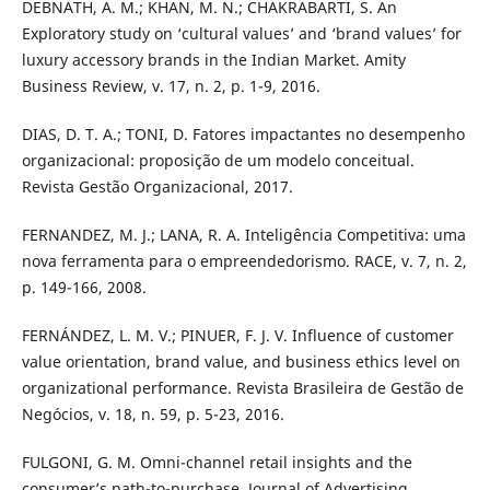
DEBNATH, A. M.; KHAN, M. N.; CHAKRABARTI, S. An
Exploratory study on ‘cultural values’ and ‘brand values’ for
luxury accessory brands in the Indian Market. Amity
Business Review, v. 17, n. 2, p. 1-9, 2016.
DIAS, D. T. A.; TONI, D. Fatores impactantes no desempenho
organizacional: proposição de um modelo conceitual.
Revista Gestão Organizacional, 2017.
FERNANDEZ, M. J.; LANA, R. A. Inteligência Competitiva: uma
nova ferramenta para o empreendedorismo. RACE, v. 7, n. 2,
p. 149-166, 2008.
FERNÁNDEZ, L. M. V.; PINUER, F. J. V. Influence of customer
value orientation, brand value, and business ethics level on
organizational performance. Revista Brasileira de Gestão de
Negócios, v. 18, n. 59, p. 5-23, 2016.
FULGONI, G. M. Omni-channel retail insights and the
consumer’s path-to-purchase. Journal of Advertising