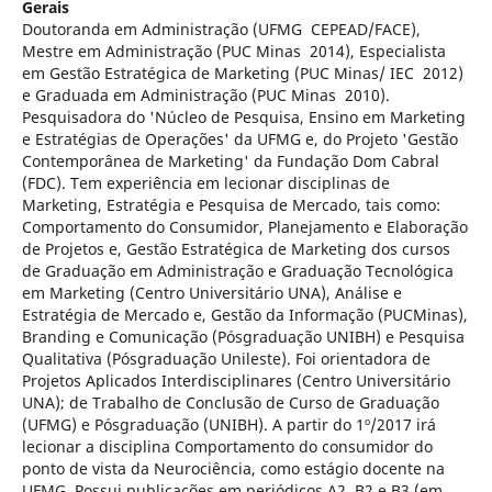
Gerais
Doutoranda em Administração (UFMG ­ CEPEAD/FACE),
Mestre em Administração (PUC Minas ­ 2014), Especialista
em Gestão Estratégica de Marketing (PUC Minas/ IEC ­ 2012)
e Graduada em Administração (PUC Minas ­ 2010).
Pesquisadora do 'Núcleo de Pesquisa, Ensino em Marketing
e Estratégias de Operações' da UFMG e, do Projeto 'Gestão
Contemporânea de Marketing' da Fundação Dom Cabral
(FDC). Tem experiência em lecionar disciplinas de
Marketing, Estratégia e Pesquisa de Mercado, tais como:
Comportamento do Consumidor, Planejamento e Elaboração
de Projetos e, Gestão Estratégica de Marketing dos cursos
de Graduação em Administração e Graduação Tecnológica
em Marketing (Centro Universitário UNA), Análise e
Estratégia de Mercado e, Gestão da Informação (PUCMinas),
Branding e Comunicação (Pós­graduação UNIBH) e Pesquisa
Qualitativa (Pós­graduação Unileste). Foi orientadora de
Projetos Aplicados Interdisciplinares (Centro Universitário
UNA); de Trabalho de Conclusão de Curso de Graduação
(UFMG) e Pós­graduação (UNIBH). A partir do 1º/2017 irá
lecionar a disciplina Comportamento do consumidor do
ponto de vista da Neurociência, como estágio docente na
UFMG. Possui publicações em periódicos A2, B2 e B3 (em