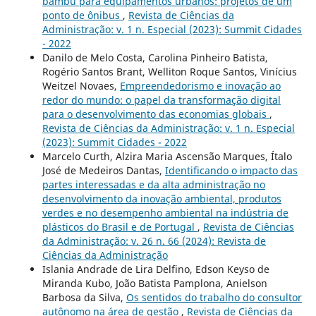
bambu para equipamentos urbanos: projetos de um
ponto de ônibus
,
Revista de Ciências da
Administração: v. 1 n. Especial (2023): Summit Cidades
- 2022
Danilo de Melo Costa, Carolina Pinheiro Batista,
Rogério Santos Brant, Welliton Roque Santos, Vinícius
Weitzel Novaes,
Empreendedorismo e inovação ao
redor do mundo: o papel da transformação digital
para o desenvolvimento das economias globais
,
Revista de Ciências da Administração: v. 1 n. Especial
(2023): Summit Cidades - 2022
Marcelo Curth, Alzira Maria Ascensão Marques, Ítalo
José de Medeiros Dantas,
Identificando o impacto das
partes interessadas e da alta administração no
desenvolvimento da inovação ambiental, produtos
verdes e no desempenho ambiental na indústria de
plásticos do Brasil e de Portugal
,
Revista de Ciências
da Administração: v. 26 n. 66 (2024): Revista de
Ciências da Administração
Islania Andrade de Lira Delfino, Edson Keyso de
Miranda Kubo, João Batista Pamplona, Anielson
Barbosa da Silva,
Os sentidos do trabalho do consultor
autônomo na área de gestão
,
Revista de Ciências da