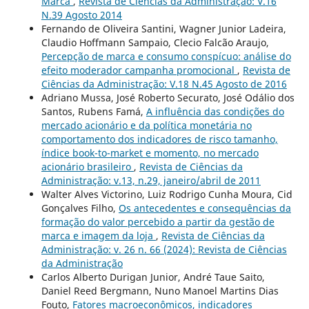
Marca
,
Revista de Ciências da Administração: V.16
N.39 Agosto 2014
Fernando de Oliveira Santini, Wagner Junior Ladeira,
Claudio Hoffmann Sampaio, Clecio Falcão Araujo,
Percepção de marca e consumo conspícuo: análise do
efeito moderador campanha promocional
,
Revista de
Ciências da Administração: V.18 N.45 Agosto de 2016
Adriano Mussa, José Roberto Securato, José Odálio dos
Santos, Rubens Famá,
A influência das condições do
mercado acionário e da política monetária no
comportamento dos indicadores de risco tamanho,
índice book-to-market e momento, no mercado
acionário brasileiro
,
Revista de Ciências da
Administração: v.13, n.29, janeiro/abril de 2011
Walter Alves Victorino, Luiz Rodrigo Cunha Moura, Cid
Gonçalves Filho,
Os antecedentes e consequências da
formação do valor percebido a partir da gestão de
marca e imagem da loja
,
Revista de Ciências da
Administração: v. 26 n. 66 (2024): Revista de Ciências
da Administração
Carlos Alberto Durigan Junior, André Taue Saito,
Daniel Reed Bergmann, Nuno Manoel Martins Dias
Fouto,
Fatores macroeconômicos, indicadores