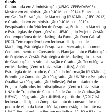
Gerais
Doutoranda em Administração (UFMG ­ CEPEAD/FACE),
Mestre em Administração (PUC Minas ­ 2014), Especialista
em Gestão Estratégica de Marketing (PUC Minas/ IEC ­ 2012)
e Graduada em Administração (PUC Minas ­ 2010).
Pesquisadora do 'Núcleo de Pesquisa, Ensino em Marketing
e Estratégias de Operações' da UFMG e, do Projeto 'Gestão
Contemporânea de Marketing' da Fundação Dom Cabral
(FDC). Tem experiência em lecionar disciplinas de
Marketing, Estratégia e Pesquisa de Mercado, tais como:
Comportamento do Consumidor, Planejamento e Elaboração
de Projetos e, Gestão Estratégica de Marketing dos cursos
de Graduação em Administração e Graduação Tecnológica
em Marketing (Centro Universitário UNA), Análise e
Estratégia de Mercado e, Gestão da Informação (PUCMinas),
Branding e Comunicação (Pós­graduação UNIBH) e Pesquisa
Qualitativa (Pós­graduação Unileste). Foi orientadora de
Projetos Aplicados Interdisciplinares (Centro Universitário
UNA); de Trabalho de Conclusão de Curso de Graduação
(UFMG) e Pós­graduação (UNIBH). A partir do 1º/2017 irá
lecionar a disciplina Comportamento do consumidor do
ponto de vista da Neurociência, como estágio docente na
UFMG. Possui publicações em periódicos A2, B2 e B3 (em