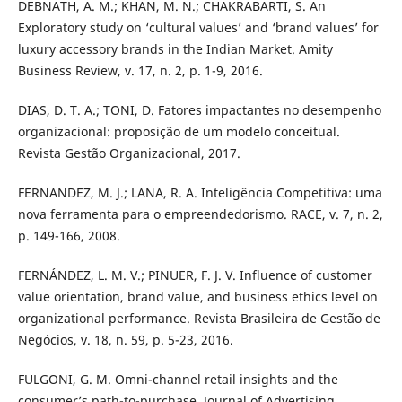
DEBNATH, A. M.; KHAN, M. N.; CHAKRABARTI, S. An
Exploratory study on ‘cultural values’ and ‘brand values’ for
luxury accessory brands in the Indian Market. Amity
Business Review, v. 17, n. 2, p. 1-9, 2016.
DIAS, D. T. A.; TONI, D. Fatores impactantes no desempenho
organizacional: proposição de um modelo conceitual.
Revista Gestão Organizacional, 2017.
FERNANDEZ, M. J.; LANA, R. A. Inteligência Competitiva: uma
nova ferramenta para o empreendedorismo. RACE, v. 7, n. 2,
p. 149-166, 2008.
FERNÁNDEZ, L. M. V.; PINUER, F. J. V. Influence of customer
value orientation, brand value, and business ethics level on
organizational performance. Revista Brasileira de Gestão de
Negócios, v. 18, n. 59, p. 5-23, 2016.
FULGONI, G. M. Omni-channel retail insights and the
consumer’s path-to-purchase. Journal of Advertising