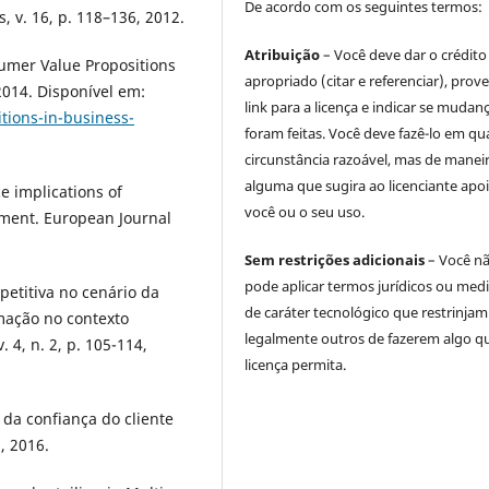
De acordo com os seguintes termos:
 v. 16, p. 118–136, 2012.
Atribuição
– Você deve dar o crédito
umer Value Propositions
apropriado (citar e referenciar), prov
2014. Disponível em:
link para a licença e indicar se mudan
tions-in-business-
foram feitas. Você deve fazê-lo em qu
circunstância razoável, mas de manei
alguma que sugira ao licenciante apoi
 implications of
você ou o seu uso.
ment. European Journal
Sem restrições adicionais
– Você n
pode aplicar termos jurídicos ou med
petitiva no cenário da
de caráter tecnológico que restrinjam
mação no contexto
legalmente outros de fazerem algo q
 4, n. 2, p. 105-114,
licença permita.
 da confiança do cliente
, 2016.