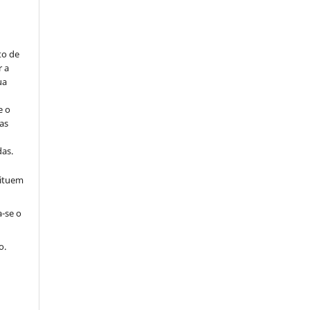
to de
r a
ua
e o
as
s
as.
tituem
a-se o
o.