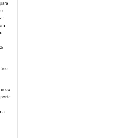
 para
do
x.:
 em
ou
ção
uário
mir ou
uporte
r a