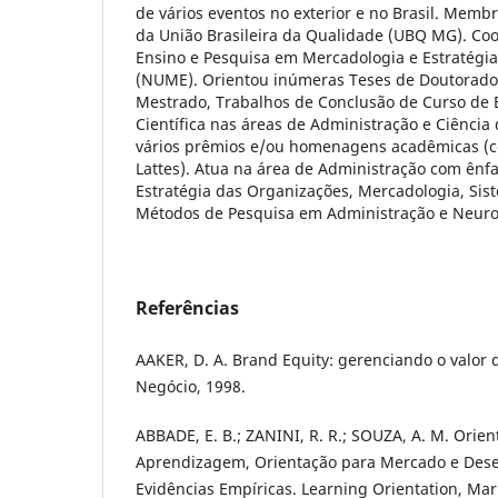
de vários eventos no exterior e no Brasil. Memb
da União Brasileira da Qualidade (UBQ MG). Co
Ensino e Pesquisa em Mercadologia e Estratégi
(NUME). Orientou inúmeras Teses de Doutorado,
Mestrado, Trabalhos de Conclusão de Curso de E
Científica nas áreas de Administração e Ciênci
vários prêmios e/ou homenagens acadêmicas (c
Lattes). Atua na área de Administração com ênf
Estratégia das Organizações, Mercadologia, Sis
Métodos de Pesquisa em Administração e Neur
Referências
AAKER, D. A. Brand Equity: gerenciando o valor 
Negócio, 1998.
ABBADE, E. B.; ZANINI, R. R.; SOUZA, A. M. Orie
Aprendizagem, Orientação para Mercado e Des
Evidências Empíricas. Learning Orientation, Mar