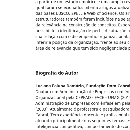
a partir de um estudo empírico e uma ampla revi
qual foram selecionados oitenta artigos atualizad
das bases EBSCO, SPELL e Web of Science. Os ar
estruturadores também foram incluídos na seleç
da relevância na construção de conceitos. Espe
possibilite a identificação de perfis de atuação
sua relação com o desempenho organizacional. A
inferir a posição da organização, frente ao seu c
área de relevância que tem sido negligenciada 
Biografia do Autor
Luciana Faluba Damázio,
Fundação Dom Cabra
Doutora em Administração de Empresas com ênf
Organizacional pela CEPEAD - FACE - UFMG (201
Administração de Empresas com ênfase em pel
(2003), Atualmente é professora e pesquisador
Cabral. Tem experiência docente e profissional 
atuando principalmente nos seguintes temas: e
inteligência competitiva, comportamento do co