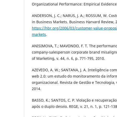
Organizational Performance: Empirical Evidences,
ANDERSON, J. C.; NARUS, J. A.; ROSSUM, W. Cost
in Business Markets. Business Harvard Review, 
https://hbr.org/2006/03/customer-value-proposi
markets
.
ANISIMOVA, T.; MAVONDO, F. T. The performance
company-salesperson corporate brand misalign
of Marketing, v. 44, n. 6, p. 771-795, 2010.
AZEVEDO, A. W.; SANTANA, J. A. Inteligência com
web 2.0: um estudo do monitoramento da infor
organizacional. Revista de Gestão e Tecnologia, v.
2014.
BASSO, K.; SANTOS, C. P. Violação e recuperação
após o duplo desvio. REGE, v. 21, n. 1, p. 121-138