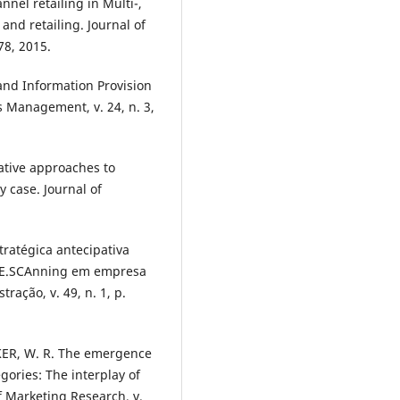
nnel retailing in Multi-,
and retailing. Journal of
78, 2015.
nd Information Provision
 Management, v. 24, n. 3,
ative approaches to
 case. Journal of
ratégica antecipativa
L.E.SCAnning em empresa
ração, v. 49, n. 1, p.
ER, W. R. The emergence
gories: The interplay of
of Marketing Research, v.