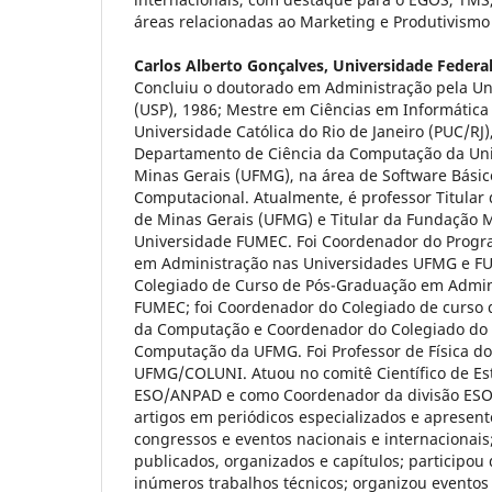
áreas relacionadas ao Marketing e Produtivi
Carlos Alberto Gonçalves,
Universidade Federal
Concluiu o doutorado em Administração pela Un
(USP), 1986; Mestre em Ciências em Informática 
Universidade Católica do Rio de Janeiro (PUC/RJ)
Departamento de Ciência da Computação da Uni
Minas Gerais (UFMG), na área de Software Bási
Computacional. Atualmente, é professor Titular
de Minas Gerais (UFMG) e Titular da Fundação M
Universidade FUMEC. Foi Coordenador do Prog
em Administração nas Universidades UFMG e FU
Colegiado de Curso de Pós-Graduação em Admin
FUMEC; foi Coordenador do Colegiado de curso
da Computação e Coordenador do Colegiado do
Computação da UFMG. Foi Professor de Física do 
UFMG/COLUNI. Atuou no comitê Científico de Es
ESO/ANPAD e como Coordenador da divisão ESO
artigos em periódicos especializados e apresen
congressos e eventos nacionais e internacionais;
publicados, organizados e capítulos; participo
inúmeros trabalhos técnicos; organizou eventos 