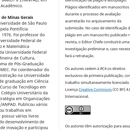
smo Acadêmico.
Plágios identificados em manuscritos
durante o processo de avaliação
 de Minas Gerais
acarretarão no arquivamento da
iversidade de São Paulo
submissão. No caso de identificação 
pela Pontifícia
, 1976. Foi professor do
plágio em um manuscrito publicado 
versidade Federal de
revista, o Editor Chefe conduzirá uma
co e Matemática
investigação preliminar e, caso necess
 da Universidade Federal
fará a retratação.
ineira de Cultura,
rama de Pós-Graduação
Os autores cedem à
RCA
os direitos
MEC. Foi coordenador do
istração na Universidade
exclusivos de primeira publicação, co
 de graduação em Ciência
trabalho simultaneamente licenciado
 Curso de Tecnólogo em
Licença
Creative Commons
(CC BY) 4.
Colégio Universitário da
Internacional.
tratégia em Organizações
/ANPAD. Publicou vários
tou trabalhos em
 possui vários livros
u do desenvolvimento de
Os autores têm autorização para ass
de inovação e participou