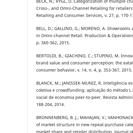
BECK, N.; RYGL, D. Categorization of multiple cha
Cross-, and Omni‐Channel Retailing for retailers 
Retailing and Consumer Services, v. 27, p. 170-1
BELL, D.; GALLINO, G.; MORENO, A. Showrooms a
in Omni-channel Retail. Production & Operations
p. 360-362, 2015.
BERTOLDI, B.; GIACHINO, C.; STUPINO, M. Innov
brand value and consumer perception: the eataly
consumer behavior, v. 14, n. 4, p. 353-367, 2015.
BLANCK, M.; JANISSEK-MUNIZ, R. Inteligência est
coletiva e crowdfunding: aplicação do método 
social de economia peer-to-peer. Revista Administ
188-204, 2014.
BRONNENBERG, B. J.; MAHAJAN, V.; VANHONACK
of market structure in new repeat-purchase cate
market share and retailer distribution. Journal 