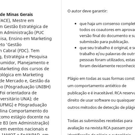
O autor deve garantir:
 de Minas Gerais
FACE), Mestre em
que haja um consenso comple
em Gestão Estratégica de
todos os coautores em aprova
em Administração (PUC
versão final do documento e s
uisa, Ensino em Marketing
submissão para publicação.
eto 'Gestão
que seu trabalho é original, e s
 Cabral (FDC). Tem
trabalho e/ou palavras de outr
g, Estratégia e Pesquisa
pessoas foram utilizados, esta
umidor, Planejamento e
foram devidamente reconhecid
 Marketing dos cursos de
ológica em Marketing
Plágio em todas as suas formas cons
a de Mercado e, Gestão da
um comportamento antiético de
o (Pós­graduação UNIBH)
 Foi orientadora de
publicação e é inaceitável. RCA reserv
iversitário UNA); de
direito de usar software ou quaisquer
(UFMG) e Pós­graduação
outros métodos de detecção de plági
ciplina Comportamento do
 como estágio docente na
Todas as submissões recebidas para
e B3 (em Administração)
avaliação na revista RCA passam por
 em eventos nacionais e
S, IAMOT e EnANPAD, em
identificação de plágio e autoplágio.