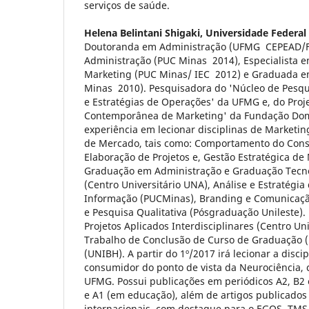
serviços de saúde.
Helena Belintani Shigaki,
Universidade Federal
Doutoranda em Administração (UFMG ­ CEPEAD/
Administração (PUC Minas ­ 2014), Especialista 
Marketing (PUC Minas/ IEC ­ 2012) e Graduada 
Minas ­ 2010). Pesquisadora do 'Núcleo de Pesq
e Estratégias de Operações' da UFMG e, do Proj
Contemporânea de Marketing' da Fundação Dom
experiência em lecionar disciplinas de Marketin
de Mercado, tais como: Comportamento do Cons
Elaboração de Projetos e, Gestão Estratégica de
Graduação em Administração e Graduação Tecn
(Centro Universitário UNA), Análise e Estratégi
Informação (PUCMinas), Branding e Comunicaçã
e Pesquisa Qualitativa (Pós­graduação Unileste).
Projetos Aplicados Interdisciplinares (Centro Un
Trabalho de Conclusão de Curso de Graduação 
(UNIBH). A partir do 1º/2017 irá lecionar a dis
consumidor do ponto de vista da Neurociência,
UFMG. Possui publicações em periódicos A2, B2 
e A1 (em educação), além de artigos publicados
internacionais, com destaque para o EGOS, TM