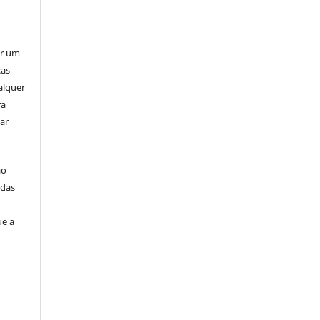
er um
ças
alquer
ra
ar
ão
idas
ue a