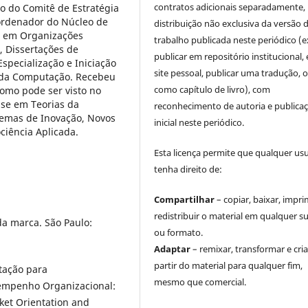
contratos adicionais separadamente,
ro do Comitê de Estratégia
ordenador do Núcleo de
distribuição não exclusiva da versão 
a em Organizações
trabalho publicada neste periódico (e
 Dissertações de
publicar em repositório institucional,
specialização e Iniciação
site pessoal, publicar uma tradução, 
a da Computação. Recebeu
como capítulo de livro), com
omo pode ser visto no
ase em Teorias da
reconhecimento de autoria e publica
temas de Inovação, Novos
inicial neste periódico.
ociência Aplicada.
Esta licença permite que qualquer us
tenha direito de:
Compartilhar
– copiar, baixar, impri
redistribuir o material em qualquer s
da marca. São Paulo:
ou formato.
Adaptar
– remixar, transformar e cria
partir do material para qualquer fim,
ntação para
mesmo que comercial.
empenho Organizacional:
ket Orientation and