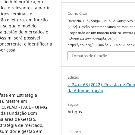
são bibliográfica, no
os e relevantes, a partir
Como Citar
tigos seminais e
ão e leitura, em função
Damázio, L. F., Shigaki, H. B., & Gonçalves, 
ra-se que o modelo
(2022). Gestão contemporânea de Marketi
 na gestão de mercados e
Proposição de um modelo teórico.
Revista 
ssim, será possível
Ciências Da Administração
,
24
(63).
oncorrente, e identificar a
https://doi.org/10.5007/2175-8077.2022.e
por essa.
Fomatos de Citação
Edição
v. 24 n. 63 (2022): Revista de Ciê
l
da Administração
ase em Estratégia
1). Mestre em
Seção
a CEPEAD - FACE - UFMG
Artigos
a da Fundação Dom
na área de Gestão,
stratégia de mercado,
nsumidor e gestão em
Licença