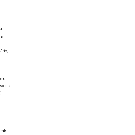
de
na
ário,
m o
 sob a
0
umir