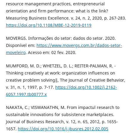
resource management practices, entrepreneurial
orientation and firm performance: what is the link?
Measuring Business Excellence. v. 24, n. 2, 2020, p. 267-283.
https://doi.org/10.1108/MBE-12-2019-0119
MOVERGS. Informações do setor: dados do setor. 2020.
Disponível em:
https://www.movergs.com.br/dados-setor-
moveleiro
. Acesso em: 02 fev. 2020.
MUMFORD, M. D.; WHETZEL, D. L.; REITER‐PALMAN, R. -
Thinking creatively at work: organization influences on
creative problem solving‖, The Journal of Creative Behavior,
v. 31, n. 1, 1997, p. 7‐17.
https://doi.org/10.1002/j.2162-
6057.1997.tb00777.x
NAKATA, C.; VISWANATHN, M. From impactul research to
sustainable innovations for subsistence marketplaces.
Journal of Business Research, v. 12, n. 65, 2012, p. 1655-
1657.
https://doi.org/10.1016/j.jbusres.2012.02.005