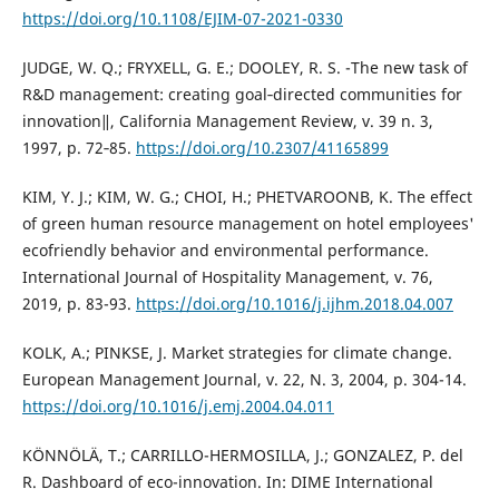
https://doi.org/10.1108/EJIM-07-2021-0330
JUDGE, W. Q.; FRYXELL, G. E.; DOOLEY, R. S. -The new task of
R&D management: creating goal‐directed communities for
innovation‖, California Management Review, v. 39 n. 3,
1997, p. 72‐85.
https://doi.org/10.2307/41165899
KIM, Y. J.; KIM, W. G.; CHOI, H.; PHETVAROONB, K. The effect
of green human resource management on hotel employees'
ecofriendly behavior and environmental performance.
International Journal of Hospitality Management, v. 76,
2019, p. 83-93.
https://doi.org/10.1016/j.ijhm.2018.04.007
KOLK, A.; PINKSE, J. Market strategies for climate change.
European Management Journal, v. 22, N. 3, 2004, p. 304-14.
https://doi.org/10.1016/j.emj.2004.04.011
KÖNNÖLÄ, T.; CARRILLO-HERMOSILLA, J.; GONZALEZ, P. del
R. Dashboard of eco-innovation. In: DIME International