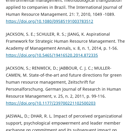
environmental management: methodological triangulation
applied to companies in Brazil. The International Journal of
Human Resource Management. 21: 7, 2010, 1049 -1089.
https://doi.org/10.1080/09585191003783512
JACKSON, S. E.; SCHULER, R. S.; JIANG, K. Aspirational
Framework for Strategic Human Resource Management. The
Academy of Management Annals, v. 8, n. 1, 2014, p. 1-56.
https://doi.org/10.5465/19416520.2014.872335
JACKSON, S.; RENWICK, D.; JABBOUR, C. J. C.; MULLER-
CAMEN, M. State-of-the-art and future directions for green
human resource management, Zeitschrift fur
Personalforschung. German Journal of Research in Human
Resource Management, v. 25, n. 2, 2011, p. 99-116.
https://doi.org/10.1177/239700221102500203
JAISWAL, D.; DHAR, R. L. Impact of perceived organizational
support, psychological empowerment and leader member
exchange on commitment and its subsequent impact on