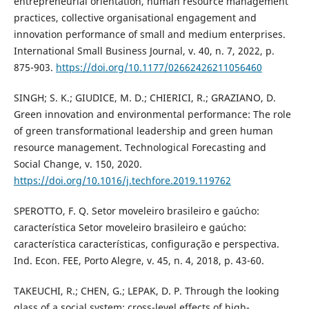
entrepreneurial orientation, human resource management
practices, collective organisational engagement and
innovation performance of small and medium enterprises.
International Small Business Journal, v. 40, n. 7, 2022, p.
875-903.
https://doi.org/10.1177/02662426211056460
SINGH; S. K.; GIUDICE, M. D.; CHIERICI, R.; GRAZIANO, D.
Green innovation and environmental performance: The role
of green transformational leadership and green human
resource management. Technological Forecasting and
Social Change, v. 150, 2020.
https://doi.org/10.1016/j.techfore.2019.119762
SPEROTTO, F. Q. Setor moveleiro brasileiro e gaúcho:
característica Setor moveleiro brasileiro e gaúcho:
característica características, configuração e perspectiva.
Ind. Econ. FEE, Porto Alegre, v. 45, n. 4, 2018, p. 43-60.
TAKEUCHI, R.; CHEN, G.; LEPAK, D. P. Through the looking
glass of a social system: cross-level effects of high-