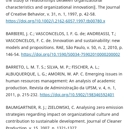
the study of relationships between organizational
characteristics and organizational innovation‖. The Journal
of Creative Behavior, v. 31, n. 1, 1997, p. 42‐58.
https://doi.org/10.1002/j.2162-6057.1997.tb00780.x
BARBIERI, J. C.; VASCONCELOS, I. F. G. de; ANDREASSI, T.;
VASCONCELOS, F. C. de. Innovation and sustainability: new
models and propositions. RAE, São Paulo, v. 50, n. 2, 2010, p.
146-54.
https://doi.org/10.1590/S0034-75902010000200002
BARRETO, L. M. T. S.; SILVA, M. P.; FISCHER, A. L.;
ALBUQUERQUE, L. G.; AMORIN, W. AP. C. Emerging issues in
human resources management: An analysis of academic
production. Revista de Administração da UFSM, v. 4, n. 1,
2011, p. 215-232.
https://doi.org/10.5902/198346592401
BAUMGARTNER, R. J.; ZIELOWSKI, C. Analysing zero emission
strategies regarding impact on organizational culture and
contribution to sustainable development. Journal of Cleaner
Production, v. 15, 2007, p. 1321-1327.