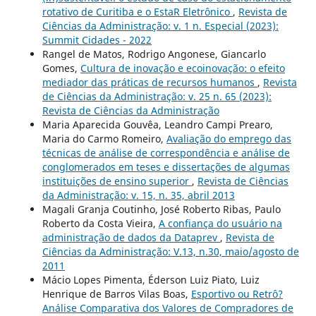
rotativo de Curitiba e o EstaR Eletrônico
,
Revista de
Ciências da Administração: v. 1 n. Especial (2023):
Summit Cidades - 2022
Rangel de Matos, Rodrigo Angonese, Giancarlo
Gomes,
Cultura de inovação e ecoinovação: o efeito
mediador das práticas de recursos humanos
,
Revista
de Ciências da Administração: v. 25 n. 65 (2023):
Revista de Ciências da Administração
Maria Aparecida Gouvêa, Leandro Campi Prearo,
Maria do Carmo Romeiro,
Avaliação do emprego das
técnicas de análise de correspondência e análise de
conglomerados em teses e dissertações de algumas
instituições de ensino superior
,
Revista de Ciências
da Administração: v. 15, n. 35, abril 2013
Magali Granja Coutinho, José Roberto Ribas, Paulo
Roberto da Costa Vieira,
A confiança do usuário na
administração de dados da Dataprev
,
Revista de
Ciências da Administração: V.13, n.30, maio/agosto de
2011
Mácio Lopes Pimenta, Éderson Luiz Piato, Luiz
Henrique de Barros Vilas Boas,
Esportivo ou Retrô?
Análise Comparativa dos Valores de Compradores de