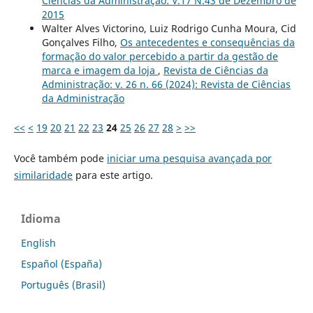
Ciências da Administração: V.17 N.43 de Dezembro de
2015
Walter Alves Victorino, Luiz Rodrigo Cunha Moura, Cid
Gonçalves Filho,
Os antecedentes e consequências da
formação do valor percebido a partir da gestão de
marca e imagem da loja
,
Revista de Ciências da
Administração: v. 26 n. 66 (2024): Revista de Ciências
da Administração
<<
<
19
20
21
22
23
24
25
26
27
28
>
>>
Você também pode
iniciar uma pesquisa avançada por
similaridade
para este artigo.
Idioma
English
Español (España)
Português (Brasil)