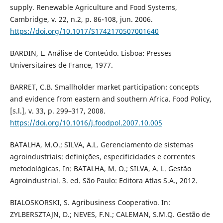
supply. Renewable Agriculture and Food Systems,
Cambridge, v. 22, n.2, p. 86-108, jun. 2006.
https://doi.org/10.1017/S1742170507001640
BARDIN, L. Análise de Conteúdo. Lisboa: Presses
Universitaires de France, 1977.
BARRET, C.B. Smallholder market participation: concepts
and evidence from eastern and southern Africa. Food Policy,
[s.l.], v. 33, p. 299–317, 2008.
https://doi.org/10.1016/j.foodpol.2007.10.005
BATALHA, M.O.; SILVA, A.L. Gerenciamento de sistemas
agroindustriais: definições, especificidades e correntes
metodológicas. In: BATALHA, M. O.; SILVA, A. L. Gestão
Agroindustrial. 3. ed. São Paulo: Editora Atlas S.A., 2012.
BIALOSKORSKI, S. Agribusiness Cooperativo. In:
ZYLBERSZTAJN, D.; NEVES, F.N.; CALEMAN, S.M.Q. Gestão de