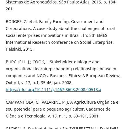
Sistemas de Agronegócios. São Paulo: Atlas, 2015. p. 184-
201.
BORGES, Z. et al. Family Farming, Government and
Corporations: A case study about the challenges of rural
social enterprises innovations in Brazil. In: 5th EMES
International Research conference on Social Enterprise.
Helsinki, 2015.
BURCHELL, J.; COOK, J. Stakeholder dialogue and
organisational learning: changing relationships between
companies and NGOs. Business Ethics: A European Review,
Oxford, v. 17, n.1, 35-46, jan. 2008.
https://doi.org/10.1111/j.1467-8608.2008.00518.x
CAMPANHOLA, C.; VALARINI, P. J. A Agricultura Orgânica e
seu potencial para o pequeno agricultor. Cadernos de
Ciência e Tecnologia, v. 18, n. 1, p. 69–101, 2001.
CECHIN, A. Sustentabilidade. In: ZYLBERSZTAJN, D.; NEVES,