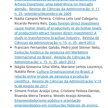
Artigos Esportivos: uma experiência no mercado
alemão
,
Revista de Ciências da Administração: V. 11,
n. 25, setembro/dezembro de 2009
Nádia Campos Pereira, Cristina Lelis Leal Calegario,
Ricardo Pereira Reis,
Does foreign direct investment
cause higher levels of productivity or do higher levels
of productivity attract foreign direct investment? A
study in transforming brazilian industry
,
Revista de
Ciências da Administração: v. 15, n. 35, abril 2013
Franciani Fernandes Galvão, Pedro José Steiner Neto,
Evolução histórica da pesquisa em Marketing
Internacional no Brasil
,
Revista de Ciências da
Administração: v. 15, n. 35, abril 2013
Nágila Giovanna Silva Vilela, Mariane Lemos Lourenço,
Natália Rese,
Cultura Organizacional no Brasil: a
relação entre grupos de pesquisa e produção
científica
,
Revista de Ciências da Administração: V.19
N.48 Agosto de 2017
Simone Freitas Araújo Lima, Cristiane Feitoza Dantas,
Rivanda Meira Teixeira, Moisés Araújo Almeida,
Empreendedorismo público e orientação
empreendedora em instituições federais de ensino
,