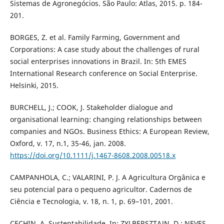
Sistemas de Agronegócios. São Paulo: Atlas, 2015. p. 184-
201.
BORGES, Z. et al. Family Farming, Government and
Corporations: A case study about the challenges of rural
social enterprises innovations in Brazil. In: 5th EMES
International Research conference on Social Enterprise.
Helsinki, 2015.
BURCHELL, J.; COOK, J. Stakeholder dialogue and
organisational learning: changing relationships between
companies and NGOs. Business Ethics: A European Review,
Oxford, v. 17, n.1, 35-46, jan. 2008.
https://doi.org/10.1111/j.1467-8608.2008.00518.x
CAMPANHOLA, C.; VALARINI, P. J. A Agricultura Orgânica e
seu potencial para o pequeno agricultor. Cadernos de
Ciência e Tecnologia, v. 18, n. 1, p. 69–101, 2001.
CECHIN, A. Sustentabilidade. In: ZYLBERSZTAJN, D.; NEVES,