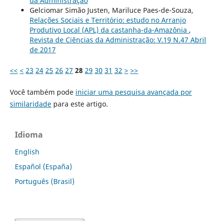
da Administração
Gelciomar Simão Justen, Mariluce Paes-de-Souza,
Relações Sociais e Território: estudo no Arranjo
Produtivo Local (APL) da castanha-da-Amazônia
,
Revista de Ciências da Administração: V.19 N.47 Abril
de 2017
<<
<
23
24
25
26
27
28
29
30
31
32
>
>>
Você também pode
iniciar uma pesquisa avançada por
similaridade
para este artigo.
Idioma
English
Español (España)
Português (Brasil)