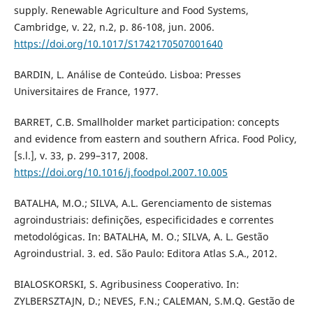
supply. Renewable Agriculture and Food Systems,
Cambridge, v. 22, n.2, p. 86-108, jun. 2006.
https://doi.org/10.1017/S1742170507001640
BARDIN, L. Análise de Conteúdo. Lisboa: Presses
Universitaires de France, 1977.
BARRET, C.B. Smallholder market participation: concepts
and evidence from eastern and southern Africa. Food Policy,
[s.l.], v. 33, p. 299–317, 2008.
https://doi.org/10.1016/j.foodpol.2007.10.005
BATALHA, M.O.; SILVA, A.L. Gerenciamento de sistemas
agroindustriais: definições, especificidades e correntes
metodológicas. In: BATALHA, M. O.; SILVA, A. L. Gestão
Agroindustrial. 3. ed. São Paulo: Editora Atlas S.A., 2012.
BIALOSKORSKI, S. Agribusiness Cooperativo. In:
ZYLBERSZTAJN, D.; NEVES, F.N.; CALEMAN, S.M.Q. Gestão de