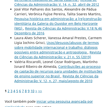
Ciências da Administração: V. 14, n. 32, abril de 2012
José Vitor Palhares dos Santos, Alexandre de Pádua
Carrieri, Verônica Fujise Pereira, Talita Soares Martins,
Pesquisa histórica em administração: a (re)construção
identitária da Galeria do Ouvidor em Belo Horizonte
(MG)
,
Revista de Ciências da Administração: V.18 N.46
Dezembro de 2016
Laura Alves Scherer, Vanessa Amaral Prestes, Carmem
Ligia Iochins Grisci,
Usos/desusos/abusos de termos
sobre mobilidade internacional e trabalho: diálogos
possíveis entre administração e antropologia
,
Revista
de Ciências da Administração: v. 21 n. 55 (2019)
Valéria Riscarolli, Leonel Cezar Rodrigues, Martinho
Isnard Ribeiro de Almeida,
Contribuições ao processo
de captação de recursos para unidades de instituições
de ensino superior no Brasil
,
Revista de Ciências da
Administração: V. 12, n. 27, maio/agosto de 2010
1
2
3
4
5
6
7
8
9
10
>
>>
Você também pode
iniciar uma pesquisa avançada por