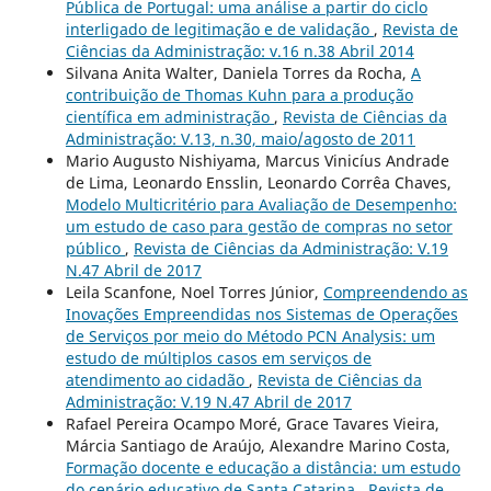
Pública de Portugal: uma análise a partir do ciclo
interligado de legitimação e de validação
,
Revista de
Ciências da Administração: v.16 n.38 Abril 2014
Silvana Anita Walter, Daniela Torres da Rocha,
A
contribuição de Thomas Kuhn para a produção
científica em administração
,
Revista de Ciências da
Administração: V.13, n.30, maio/agosto de 2011
Mario Augusto Nishiyama, Marcus Vinicíus Andrade
de Lima, Leonardo Ensslin, Leonardo Corrêa Chaves,
Modelo Multicritério para Avaliação de Desempenho:
um estudo de caso para gestão de compras no setor
público
,
Revista de Ciências da Administração: V.19
N.47 Abril de 2017
Leila Scanfone, Noel Torres Júnior,
Compreendendo as
Inovações Empreendidas nos Sistemas de Operações
de Serviços por meio do Método PCN Analysis: um
estudo de múltiplos casos em serviços de
atendimento ao cidadão
,
Revista de Ciências da
Administração: V.19 N.47 Abril de 2017
Rafael Pereira Ocampo Moré, Grace Tavares Vieira,
Márcia Santiago de Araújo, Alexandre Marino Costa,
Formação docente e educação a distância: um estudo
do cenário educativo de Santa Catarina
,
Revista de