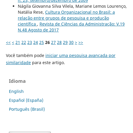
n. 25, setembro/dezembro de 2009
Nágila Giovanna Silva Vilela, Mariane Lemos Lourenço,
Natália Rese,
Cultura Organizacional no Brasil: a
relação entre grupos de pesquisa e produção
científica
,
Revista de Ciências da Administração: V.19
N.48 Agosto de 2017
<<
<
21
22
23
24
25
26
27
28
29
30
>
>>
Você também pode
iniciar uma pesquisa avançada por
similaridade
para este artigo.
Idioma
English
Español (España)
Português (Brasil)