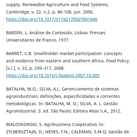
supply. Renewable Agriculture and Food Systems,
Cambridge, v. 22, n.2, p. 86-108, jun. 2006.
https://doi.org/10.1017/S1742170507001640
BARDIN, L. Análise de Conteúdo. Lisboa: Presses
Universitaires de France, 1977.
BARRET, C.B. Smallholder market participation: concepts
and evidence from eastern and southern Africa. Food Policy,
[s.l.], v. 33, p. 299–317, 2008.
https://doi.org/10.1016/j.foodpol.2007.10.005
BATALHA, M.O.; SILVA, A.L. Gerenciamento de sistemas
agroindustriais: definições, especificidades e correntes
metodológicas. In: BATALHA, M. O.; SILVA, A. L. Gestão
Agroindustrial. 3. ed. São Paulo: Editora Atlas S.A., 2012.
BIALOSKORSKI, S. Agribusiness Cooperativo. In:
ZYLBERSZTAJN, D.; NEVES, F.N.; CALEMAN, S.M.Q. Gestão de