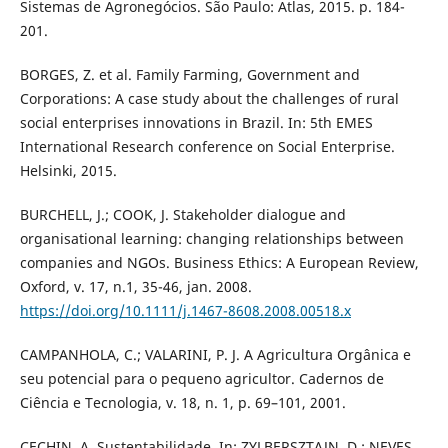
Sistemas de Agronegócios. São Paulo: Atlas, 2015. p. 184-
201.
BORGES, Z. et al. Family Farming, Government and
Corporations: A case study about the challenges of rural
social enterprises innovations in Brazil. In: 5th EMES
International Research conference on Social Enterprise.
Helsinki, 2015.
BURCHELL, J.; COOK, J. Stakeholder dialogue and
organisational learning: changing relationships between
companies and NGOs. Business Ethics: A European Review,
Oxford, v. 17, n.1, 35-46, jan. 2008.
https://doi.org/10.1111/j.1467-8608.2008.00518.x
CAMPANHOLA, C.; VALARINI, P. J. A Agricultura Orgânica e
seu potencial para o pequeno agricultor. Cadernos de
Ciência e Tecnologia, v. 18, n. 1, p. 69–101, 2001.
CECHIN, A. Sustentabilidade. In: ZYLBERSZTAJN, D.; NEVES,