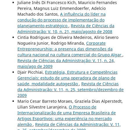
Juliane Inês Di Francesco Kich, Mauricio Fernandes
Pereira, Magnus Luiz Emmendoerfer, Adelcio
Machado dos Santos,
A influência do líder na
condução do processo de implementação do
planejamento estratégico
,
Revista de Ciências da
Administração: V. 10, n. 21, maio/agosto de 2008
Cintia Rodrigues de Oliveira Medeiros, Alirio Severo
Nogueira Junior, Rodrigo Miranda,
Corporate
Entrepreneurship: a presença das dimensões da
cultura nacional na cultura comercial do Grupo Algar
,
Revista de Ciências da Administração: V. 11, n. 24,
maio/ago de 2009
Djair Picchiai,
Estratégia, Estrutura e Competências
Gerenciais: estudo de uma operadora de plano de
saúde, modalidade autogestão
,
Revista de Ciências
da Administração: V. 11, n. 25, setembro/dezembro de
2009
Mario Cesar Barreto Moraes, Graziela Dias Alperstedt,
Lilian Silvestre Laranjeira,
O Processo de
Internacionalização de uma Empresa Brasileira de
Artigos Esportivos: uma experiência no mercado
alemão
,
Revista de Ciências da Administração: V. 11,