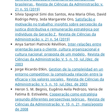
brasileiras
,
Revista de Ciências da Administração: v.
21 n. 55 (2019)
Silvia Spagnol Simi dos Santos, Ana Maria Olivo, David
Rodrigo Petry, Ieda Margarete Oro,
Satisfação e
motivação no trabalho: insights sobre percepção da
justiça distributiva e remuneração estratégica por
indivíduos da Geração Z
,
Revista de Ciências da
Administração: v. 21 n. 54 (2019)
Anya Sartori Piatnicki Révillion,
Inter-relações entre
orientação para o cliente, cultura organizacional e
cultura nacional: proposta de um modelo
,
Revista de
Ciências da Administração: V. 5, n. 10, jul./dez. de
2003
Jorge Ricardo Etkin,
Gestion de la complejidad en un
entorno competitivo; la complicada relación entre la
eficacia y los valores sociales
,
Revista de Ciências da
Administração: V. 5, n. 10, jul./dez. de 2003
Heron S. M. Begnis, Eugênio Avila Pedrozo, Vania de
Fatima B. Estivalete,
Cooperação como estratégia
segundo diferentes perspectivas teóricas
,
Revista de
Ciências da Administração: V. 10, n. 21, maio/agosto
de 2008