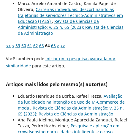
Marco Aurélio Amaral de Castro, Kamila Pagel de
Oliveira,
Carreiras individuais: descortinando as
trajetórias de servidores Técnico-Administrativos em
Educação (TAES)
,
Revista de Ciências da
Administração: v. 25 n. 65 (2023): Revista de Ciências
da Administração
<<
<
59
60
61
62
63
64
65
>
>>
Você também pode
iniciar uma pesquisa avançada por
similaridade
para este artigo.
Artigos mais lidos pelo mesmo(s) autor(es)
Eduardo Henrique de Borba, Rafael Tezza,
Avaliação
da ludicidade na intenção de uso de M-Commerce de
moda
,
Revista de Ciências da Administração: v. 25 n.
65 (2023): Revista de Ciências da Administração
Ana Paula Kieling, Monique Aparecida Zanquet, Rafael
Tezza, Pedro Hochsteiner,
Pesquisa e aplicação em
crowdsensing para cidades inteligentes: o caso