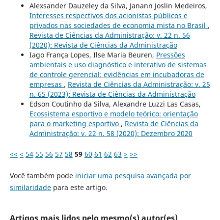
Alexsander Dauzeley da Silva, Janann Joslin Medeiros,
Interesses respectivos dos acionistas públicos e
privados nas sociedades de economia mista no Brasil
,
Revista de Ciências da Administração: v. 22 n. 56
(2020): Revista de Ciências da Administração
Iago França Lopes, Ilse Maria Beuren,
Pressões
ambientais e uso diagnóstico e interativo de sistemas
de controle gerencial: evidências em incubadoras de
empresas
,
Revista de Ciências da Administração: v. 25
n. 65 (2023): Revista de Ciências da Administração
Edson Coutinho da Silva, Alexandre Luzzi Las Casas,
Ecossistema esportivo e modelo teórico: orientação
para o marketing esportivo
,
Revista de Ciências da
Administração: v. 22 n. 58 (2020): Dezembro 2020
<<
<
54
55
56
57
58
59
60
61
62
63
>
>>
Você também pode
iniciar uma pesquisa avançada por
similaridade
para este artigo.
Artigos mais lidos pelo mesmo(s) autor(es)