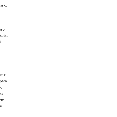
ário,
m o
 sob a
0
umir
 para
do
x.:
 em
ou