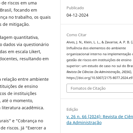
o de riscos em uma
Publicado
 Brasil, focando em
04-12-2024
ança no trabalho, os quais
s de mitigação.
Como Citar
agem quantitativa,
Alves, J. N., Klein, L. L., & Zavarise, A. P. B. 
o dados via questionário
Influência dos elementos do ambiente
as em escala Likert,
organizacional interno na implementação 
 docentes, resultando em
gestão de riscos em instituições de ensino
superior: um estudo de caso no sul do Bras
Revista De Ciências Da Administração
,
26
(66),
https://doi.org/10.5007/2175-8077.2024.e
a relação entre ambiente
tituições de ensino
Fomatos de Citação
cos de instituições
, até o momento,
literatura acadêmica.
Edição
v. 26 n. 66 (2024): Revista de Ciê
urais” e “Cobrança no
da Administração
de riscos. Já “Exercer a