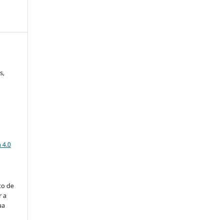
s,
a
 4.0
to de
r a
ua