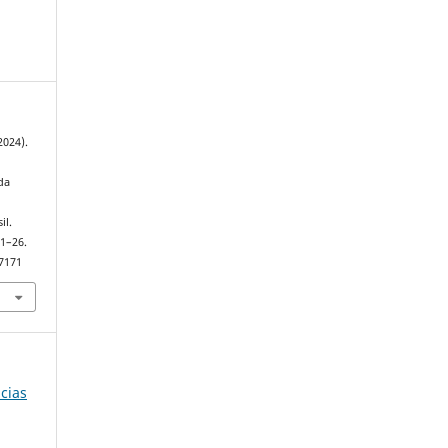
(2024).
da
il.
 1–26.
97171
ncias