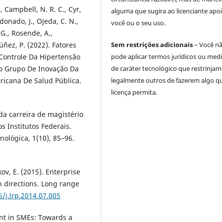
A., Campbell, N. R. C., Cyr,
alguma que sugira ao licenciante apoi
ldonado, J., Ojeda, C. N.,
você ou o seu uso.
G., Rosende, A.,
úñez, P. (2022). Fatores
Sem restrições adicionais
– Você n
Controle Da Hipertensão
pode aplicar termos jurídicos ou med
o Grupo De Inovação Da
de caráter tecnológico que restrinjam
ricana De Salud Pública.
legalmente outros de fazerem algo q
licença permita.
o da carreira de magistério
s Institutos Federais.
nológica, 1(10), 85–96.
ov, E. (2015). Enterprise
h directions. Long range
6/j.lrp.2014.07.005
ent in SMEs: Towards a