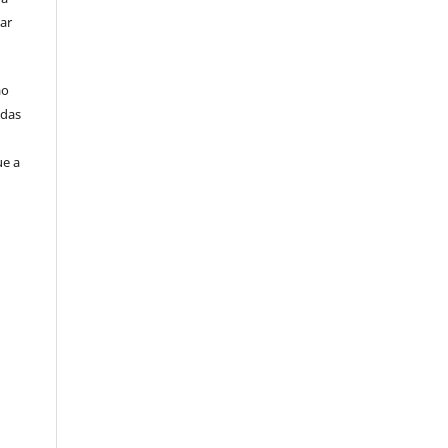
ar
ão
idas
ue a