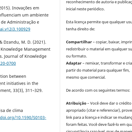
reconhecimento de autoria e publica
 (2015). Inovações em
inicial neste periódico.
 influenciam um ambiente
a de Administração e
Esta licença permite que qualquer us
rai.v12i3.100929
tenha direito de:
 & Dzandu, M. D. (2021).
Compartilhar
– copiar, baixar, impri
ble Knowledge Management
redistribuir o material em qualquer s
ns. Journal of Knowledge
ou formato.
020-0700
Adaptar
– remixar, transformar e cria
partir do material para qualquer fim,
iation between
mesmo que comercial.
t initiatives in the
ement, 33(3), 311–329.
De acordo com os seguintes termos:
Atribuição
– Você deve dar o crédito
isa de clima
apropriado (citar e referenciar), prov
/doi.org/10.1590/S0103-
link para a licença e indicar se mudan
foram feitas. Você deve fazê-lo em qu
circunstância razoável, mas de manei