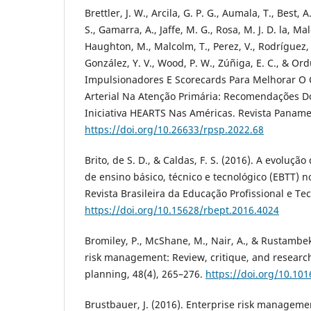
Brettler, J. W., Arcila, G. P. G., Aumala, T., Best, 
S., Gamarra, A., Jaffe, M. G., Rosa, M. J. D. la, Ma
Haughton, M., Malcolm, T., Perez, V., Rodríguez, 
González, Y. V., Wood, P. W., Zúñiga, E. C., & Ord
Impulsionadores E Scorecards Para Melhorar O 
Arterial Na Atenção Primária: Recomendações D
Iniciativa HEARTS Nas Américas. Revista Paname
https://doi.org/10.26633/rpsp.2022.68
Brito, de S. D., & Caldas, F. S. (2016). A evoluçã
de ensino básico, técnico e tecnológico (EBTT) no
Revista Brasileira da Educação Profissional e Tec
https://doi.org/10.15628/rbept.2016.4024
Bromiley, P., McShane, M., Nair, A., & Rustambek
risk management: Review, critique, and researc
planning, 48(4), 265–276.
https://doi.org/10.101
Brustbauer, J. (2016). Enterprise risk managem