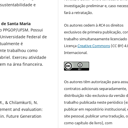
sustentabilidade e
investigação preliminar e, caso necess
fará a retratação.
 de Santa Maria
Os autores cedem à
RCA
os direitos
lo PPGOP/UFSM. Possui
exclusivos de primeira publicação, co
Universidade Federal de
trabalho simultaneamente licenciado
Atualmente é
Licença
Creative Commons
(CC BY) 4.
nte trabalhou como
Internacional.
abriel. Exerceu atividade
m na área financeira.
Os autores têm autorização para ass
contratos adicionais separadamente,
distribuição não exclusiva da versão 
, & Chilamkurti, N.
trabalho publicada neste periódico (e
gement and evaluation:
publicar em repositório institucional,
ain. Future Generation
site pessoal, publicar uma tradução, 
como capítulo de livro), com