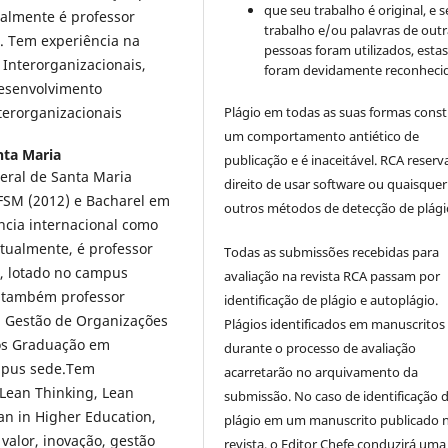
que seu trabalho é original, e s
ualmente é professor
trabalho e/ou palavras de outr
. Tem experiência na
pessoas foram utilizados, esta
Interorganizacionais,
foram devidamente reconhecid
desenvolvimento
terorganizacionais
Plágio em todas as suas formas cons
um comportamento antiético de
nta Maria
publicação e é inaceitável. RCA reserv
eral de Santa Maria
direito de usar software ou quaisquer
FSM (2012) e Bacharel em
outros métodos de detecção de plági
ncia internacional como
Atualmente, é professor
Todas as submissões recebidas para
a, lotado no campus
avaliação na revista RCA passam por
é também professor
identificação de plágio e autoplágio.
 Gestão de Organizações
Plágios identificados em manuscritos
Pós Graduação em
durante o processo de avaliação
mpus sede.Tem
acarretarão no arquivamento da
 Lean Thinking, Lean
submissão. No caso de identificação 
n in Higher Education,
plágio em um manuscrito publicado 
valor, inovação, gestão
revista, o Editor Chefe conduzirá uma