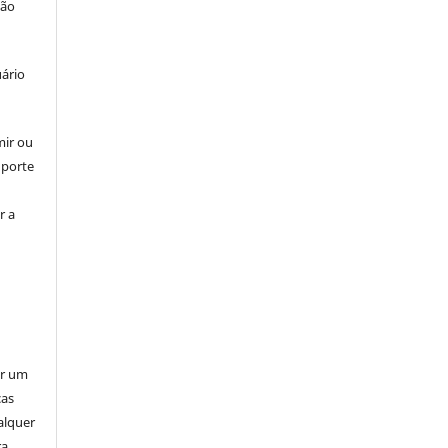
ção
uário
mir ou
uporte
r a
er um
ças
alquer
ra