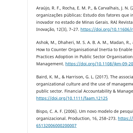
Araújo, R. F., Rocha, E. M. P., & Carvalhais, J. N.
organizações públicas: Estudo dos fatores que
inovador no estado de Minas Gerais. RAI Revist
Inovação, 12(3), 7–27.
https://doi.org/10.11606/
Ashok, M., Dhaheri, M. S. A. B. A. M., Madan, R.,
How to Counter Organisational Inertia to Ena
Practices Adoption in Public Sector Organisatio
Management.
https://doi.org/10.1108/jkm-09-2
Baird, K. M., & Harrison, G. L. (2017). The assoc
organizational culture and the use of managemen
public sector. Financial Accountability & Manag
https://doi.org/10.1111/faam.12125
Bispo, C. A. F. (2006). Um novo modelo de pesqu
organizacional. Production, 16, 258–273.
https:/
65132006000200007