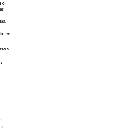
e o
as
s
as.
tituem
a-se o
o.
de
na