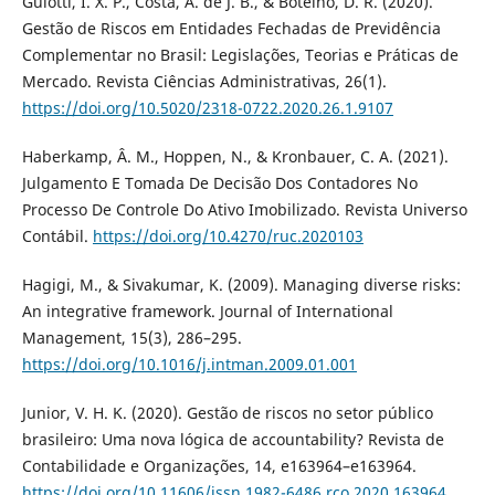
Guiotti, I. X. P., Costa, A. de J. B., & Botelho, D. R. (2020).
Gestão de Riscos em Entidades Fechadas de Previdência
Complementar no Brasil: Legislações, Teorias e Práticas de
Mercado. Revista Ciências Administrativas, 26(1).
https://doi.org/10.5020/2318-0722.2020.26.1.9107
Haberkamp, Â. M., Hoppen, N., & Kronbauer, C. A. (2021).
Julgamento E Tomada De Decisão Dos Contadores No
Processo De Controle Do Ativo Imobilizado. Revista Universo
Contábil.
https://doi.org/10.4270/ruc.2020103
Hagigi, M., & Sivakumar, K. (2009). Managing diverse risks:
An integrative framework. Journal of International
Management, 15(3), 286–295.
https://doi.org/10.1016/j.intman.2009.01.001
Junior, V. H. K. (2020). Gestão de riscos no setor público
brasileiro: Uma nova lógica de accountability? Revista de
Contabilidade e Organizações, 14, e163964–e163964.
https://doi.org/10.11606/issn.1982-6486.rco.2020.163964