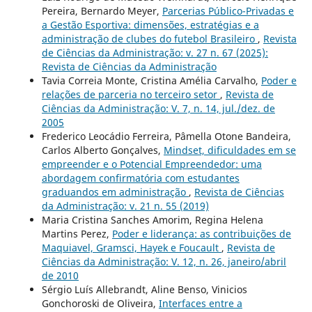
Pereira, Bernardo Meyer,
Parcerias Público-Privadas e
a Gestão Esportiva: dimensões, estratégias e a
administração de clubes do futebol Brasileiro
,
Revista
de Ciências da Administração: v. 27 n. 67 (2025):
Revista de Ciências da Administração
Tavia Correia Monte, Cristina Amélia Carvalho,
Poder e
relações de parceria no terceiro setor
,
Revista de
Ciências da Administração: V. 7, n. 14, jul./dez. de
2005
Frederico Leocádio Ferreira, Pâmella Otone Bandeira,
Carlos Alberto Gonçalves,
Mindset, dificuldades em se
empreender e o Potencial Empreendedor: uma
abordagem confirmatória com estudantes
graduandos em administração
,
Revista de Ciências
da Administração: v. 21 n. 55 (2019)
Maria Cristina Sanches Amorim, Regina Helena
Martins Perez,
Poder e liderança: as contribuições de
Maquiavel, Gramsci, Hayek e Foucault
,
Revista de
Ciências da Administração: V. 12, n. 26, janeiro/abril
de 2010
Sérgio Luís Allebrandt, Aline Benso, Vinicios
Gonchoroski de Oliveira,
Interfaces entre a