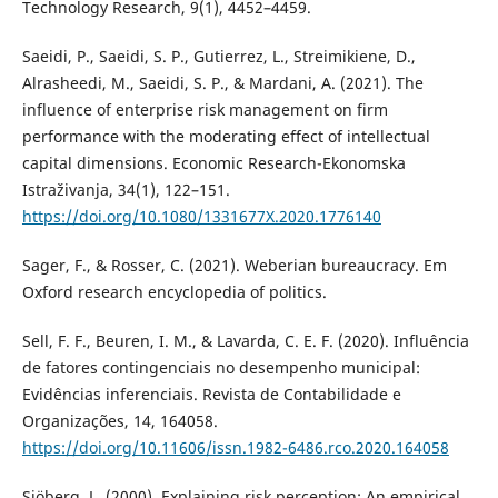
Technology Research, 9(1), 4452–4459.
Saeidi, P., Saeidi, S. P., Gutierrez, L., Streimikiene, D.,
Alrasheedi, M., Saeidi, S. P., & Mardani, A. (2021). The
influence of enterprise risk management on firm
performance with the moderating effect of intellectual
capital dimensions. Economic Research-Ekonomska
Istraživanja, 34(1), 122–151.
https://doi.org/10.1080/1331677X.2020.1776140
Sager, F., & Rosser, C. (2021). Weberian bureaucracy. Em
Oxford research encyclopedia of politics.
Sell, F. F., Beuren, I. M., & Lavarda, C. E. F. (2020). Influência
de fatores contingenciais no desempenho municipal:
Evidências inferenciais. Revista de Contabilidade e
Organizações, 14, 164058.
https://doi.org/10.11606/issn.1982-6486.rco.2020.164058
Sjöberg, L. (2000). Explaining risk perception: An empirical