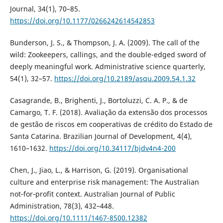
Journal, 34(1), 70–85.
https://doi.org/10.1177/0266242614542853
Bunderson, J. S., & Thompson, J. A. (2009). The call of the
wild: Zookeepers, callings, and the double-edged sword of
deeply meaningful work. Administrative science quarterly,
54(1), 32–57.
https://doi.org/10.2189/asqu.2009.54.1.32
Casagrande, B., Brighenti, J., Bortoluzzi, C. A. P., & de
Camargo, T. F. (2018). Avaliação da extensão dos processos
de gestão de riscos em cooperativas de crédito do Estado de
Santa Catarina. Brazilian Journal of Development, 4(4),
1610–1632.
https://doi.org/10.34117/bjdv4n4-200
Chen, J., Jiao, L., & Harrison, G. (2019). Organisational
culture and enterprise risk management: The Australian
not‐for‐profit context. Australian Journal of Public
Administration, 78(3), 432–448.
https://doi.org/10.1111/1467-8500.12382