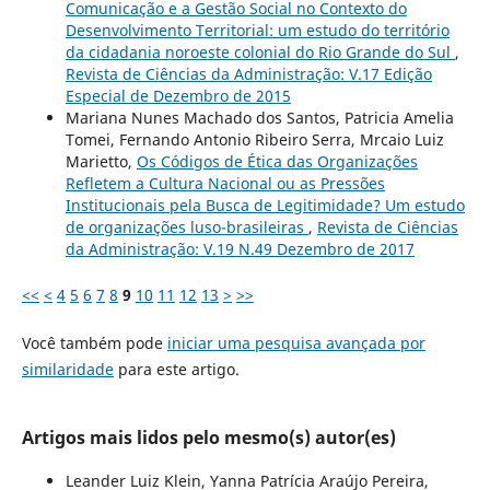
Comunicação e a Gestão Social no Contexto do
Desenvolvimento Territorial: um estudo do território
da cidadania noroeste colonial do Rio Grande do Sul
,
Revista de Ciências da Administração: V.17 Edição
Especial de Dezembro de 2015
Mariana Nunes Machado dos Santos, Patricia Amelia
Tomei, Fernando Antonio Ribeiro Serra, Mrcaio Luiz
Marietto,
Os Códigos de Ética das Organizações
Refletem a Cultura Nacional ou as Pressões
Institucionais pela Busca de Legitimidade? Um estudo
de organizações luso-brasileiras
,
Revista de Ciências
da Administração: V.19 N.49 Dezembro de 2017
<<
<
4
5
6
7
8
9
10
11
12
13
>
>>
Você também pode
iniciar uma pesquisa avançada por
similaridade
para este artigo.
Artigos mais lidos pelo mesmo(s) autor(es)
Leander Luiz Klein, Yanna Patrícia Araújo Pereira,