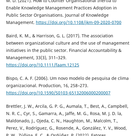
M. D. (2021). How to Counter Organisational Inertia to
Enable Knowledge Management Practices Adoption in
Public Sector Organisations. Journal of Knowledge
Management.
https://doi.org/10.1108/jkm-09-2020-0700
Baird, K. M., & Harrison, G. L. (2017). The association
between organizational culture and the use of management
initiatives in the public sector. Financial Accountability &
Management, 33(3), 311–329.
https://doi.org/10.1111/faam.12125
Bispo, C. A. F. (2006). Um novo modelo de pesquisa de clima
organizacional. Production, 16, 258–273.
https://doi.org/10.1590/S0103-65132006000200007
Brettler, J. W., Arcila, G. P. G., Aumala, T., Best, A., Campbell,
N. R. C., Cyr, S., Gamarra, A., Jaffe, M. G., Rosa, M. J. D. la,
Maldonado, J., Ojeda, C. N., Haughton, M., Malcolm, T.,
Perez, V., Rodríguez, G., Rosende, A., González, Y. V., Wood,
P. W., Zúñiga, E. C., & Ordúñez, P. (2022). Fatores