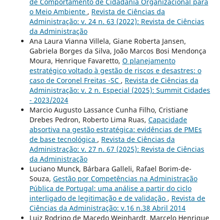
de Comportamento de Cidadania Organizacional para
o Meio Ambiente
,
Revista de Ciências da
Administração: v. 24 n. 63 (2022): Revista de Ciências
da Administração
Ana Laura Vianna Villela, Giane Roberta Jansen,
Gabriela Borges da Silva, João Marcos Bosi Mendonça
Moura, Henrique Favaretto,
O planejamento
estratégico voltado à gestão de riscos e desastres: o
caso de Coronel Freitas -SC
,
Revista de Ciências da
Administração: v. 2 n. Especial (2025): Summit Cidades
- 2023/2024
Marcio Augusto Lassance Cunha Filho, Cristiane
Drebes Pedron, Roberto Lima Ruas,
Capacidade
absortiva na gestão estratégica: evidências de PMEs
de base tecnológica
,
Revista de Ciências da
Administração: v. 27 n. 67 (2025): Revista de Ciências
da Administração
Luciano Munck, Bárbara Galleli, Rafael Borim-de-
Souza,
Gestão por Competências na Administração
Pública de Portugal: uma análise a partir do ciclo
interligado de legitimação e de validação
,
Revista de
Ciências da Administração: v.16 n.38 Abril 2014
Luiz Rodrigo de Macedo Weinhardt, Marcelo Henrique