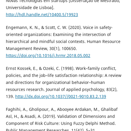
Novas Tecnologias em Startups [Dissertação de Mestrado,
Universidade de Lisboa].
http://hdl.handle.net/10400.5/19923
Engemann, K. N., & Scott, C. W. (2020). Voice in safety-
oriented organizations: Examining the intersection of
hierarchical and mindful social contexts. Human Resource
Management Review, 30(1), 100650.
https://doi.org/10.1016/j.hrmr.2018.05.002
Ernst Kossek, E., & Ozeki, C. (1998). Work–family conflict,
policies, and the job–life satisfaction relationship: A review
and directions for organizational behavior–human
resources research. Journal of applied psychology, 83(2),
139.
http://dx.doi.org/10.1037//0021-9010.83.2.139
Faghihi, A., Gholipour, A., Abooyee Ardakan, M., Ghalibaf
Asl, H., & Asadi, A. (2019). Validation of Dimensions and
Component of Risk Culture: Using Fuzzy Delphi Method.
Public Management Researches, 11(42), 5–31.