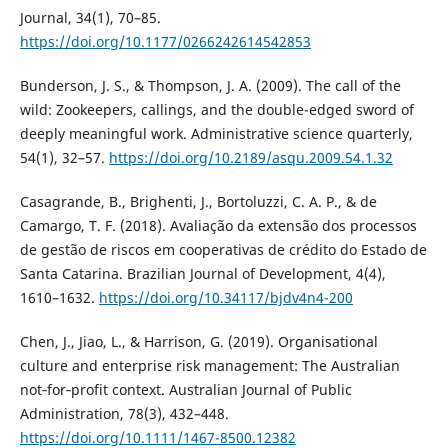
Journal, 34(1), 70–85.
https://doi.org/10.1177/0266242614542853
Bunderson, J. S., & Thompson, J. A. (2009). The call of the
wild: Zookeepers, callings, and the double-edged sword of
deeply meaningful work. Administrative science quarterly,
54(1), 32–57.
https://doi.org/10.2189/asqu.2009.54.1.32
Casagrande, B., Brighenti, J., Bortoluzzi, C. A. P., & de
Camargo, T. F. (2018). Avaliação da extensão dos processos
de gestão de riscos em cooperativas de crédito do Estado de
Santa Catarina. Brazilian Journal of Development, 4(4),
1610–1632.
https://doi.org/10.34117/bjdv4n4-200
Chen, J., Jiao, L., & Harrison, G. (2019). Organisational
culture and enterprise risk management: The Australian
not‐for‐profit context. Australian Journal of Public
Administration, 78(3), 432–448.
https://doi.org/10.1111/1467-8500.12382