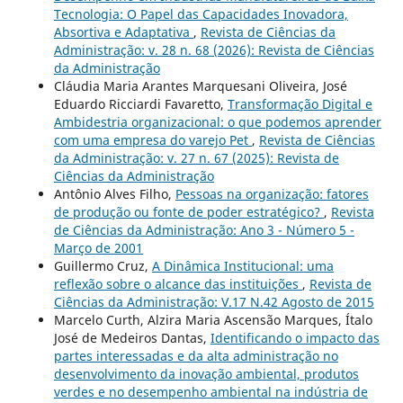
Tecnologia: O Papel das Capacidades Inovadora,
Absortiva e Adaptativa
,
Revista de Ciências da
Administração: v. 28 n. 68 (2026): Revista de Ciências
da Administração
Cláudia Maria Arantes Marquesani Oliveira, José
Eduardo Ricciardi Favaretto,
Transformação Digital e
Ambidestria organizacional: o que podemos aprender
com uma empresa do varejo Pet
,
Revista de Ciências
da Administração: v. 27 n. 67 (2025): Revista de
Ciências da Administração
Antônio Alves Filho,
Pessoas na organização: fatores
de produção ou fonte de poder estratégico?
,
Revista
de Ciências da Administração: Ano 3 - Número 5 -
Março de 2001
Guillermo Cruz,
A Dinâmica Institucional: uma
reflexão sobre o alcance das instituições
,
Revista de
Ciências da Administração: V.17 N.42 Agosto de 2015
Marcelo Curth, Alzira Maria Ascensão Marques, Ítalo
José de Medeiros Dantas,
Identificando o impacto das
partes interessadas e da alta administração no
desenvolvimento da inovação ambiental, produtos
verdes e no desempenho ambiental na indústria de