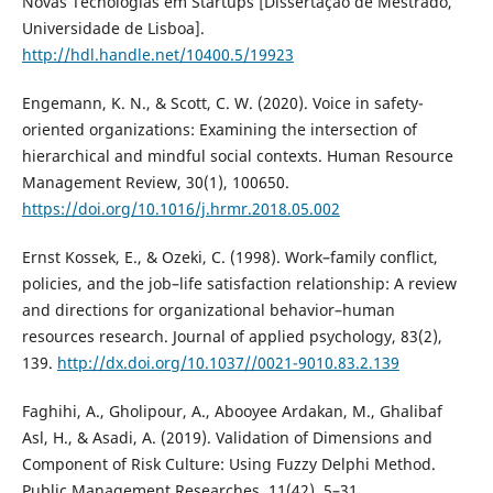
Novas Tecnologias em Startups [Dissertação de Mestrado,
Universidade de Lisboa].
http://hdl.handle.net/10400.5/19923
Engemann, K. N., & Scott, C. W. (2020). Voice in safety-
oriented organizations: Examining the intersection of
hierarchical and mindful social contexts. Human Resource
Management Review, 30(1), 100650.
https://doi.org/10.1016/j.hrmr.2018.05.002
Ernst Kossek, E., & Ozeki, C. (1998). Work–family conflict,
policies, and the job–life satisfaction relationship: A review
and directions for organizational behavior–human
resources research. Journal of applied psychology, 83(2),
139.
http://dx.doi.org/10.1037//0021-9010.83.2.139
Faghihi, A., Gholipour, A., Abooyee Ardakan, M., Ghalibaf
Asl, H., & Asadi, A. (2019). Validation of Dimensions and
Component of Risk Culture: Using Fuzzy Delphi Method.
Public Management Researches, 11(42), 5–31.