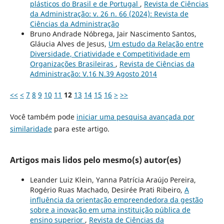
plásticos do Brasil e de Portugal
,
Revista de Ciências
da Administração: v. 26 n. 66 (2024): Revista de
Ciências da Administração
Bruno Andrade Nóbrega, Jair Nascimento Santos,
Gláucia Alves de Jesus,
Um estudo da Relação entre
Diversidade, Criatividade e Competitividade em
Organizações Brasileiras
,
Revista de Ciências da
Administração: V.16 N.39 Agosto 2014
<<
<
7
8
9
10
11
12
13
14
15
16
>
>>
Você também pode
iniciar uma pesquisa avançada por
similaridade
para este artigo.
Artigos mais lidos pelo mesmo(s) autor(es)
Leander Luiz Klein, Yanna Patrícia Araújo Pereira,
Rogério Ruas Machado, Desirée Prati Ribeiro,
A
influência da orientação empreendedora da gestão
sobre a inovação em uma instituição pública de
ensino superior
,
Revista de Ciências da