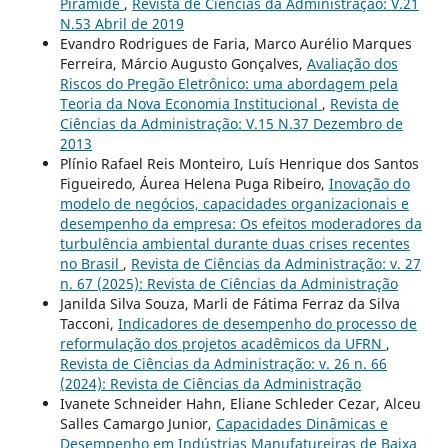
Pirâmide
,
Revista de Ciências da Administração: V.21
N.53 Abril de 2019
Evandro Rodrigues de Faria, Marco Aurélio Marques
Ferreira, Márcio Augusto Gonçalves,
Avaliação dos
Riscos do Pregão Eletrônico: uma abordagem pela
Teoria da Nova Economia Institucional
,
Revista de
Ciências da Administração: V.15 N.37 Dezembro de
2013
Plínio Rafael Reis Monteiro, Luís Henrique dos Santos
Figueiredo, Áurea Helena Puga Ribeiro,
Inovação do
modelo de negócios, capacidades organizacionais e
desempenho da empresa: Os efeitos moderadores da
turbulência ambiental durante duas crises recentes
no Brasil
,
Revista de Ciências da Administração: v. 27
n. 67 (2025): Revista de Ciências da Administração
Janilda Silva Souza, Marli de Fátima Ferraz da Silva
Tacconi,
Indicadores de desempenho do processo de
reformulação dos projetos acadêmicos da UFRN
,
Revista de Ciências da Administração: v. 26 n. 66
(2024): Revista de Ciências da Administração
Ivanete Schneider Hahn, Eliane Schleder Cezar, Alceu
Salles Camargo Junior,
Capacidades Dinâmicas e
Desempenho em Indústrias Manufatureiras de Baixa