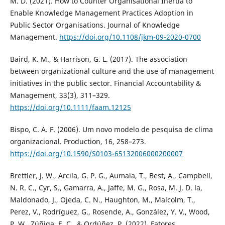
M. D. (2021). How to Counter Organisational Inertia to
Enable Knowledge Management Practices Adoption in
Public Sector Organisations. Journal of Knowledge
Management.
https://doi.org/10.1108/jkm-09-2020-0700
Baird, K. M., & Harrison, G. L. (2017). The association
between organizational culture and the use of management
initiatives in the public sector. Financial Accountability &
Management, 33(3), 311–329.
https://doi.org/10.1111/faam.12125
Bispo, C. A. F. (2006). Um novo modelo de pesquisa de clima
organizacional. Production, 16, 258–273.
https://doi.org/10.1590/S0103-65132006000200007
Brettler, J. W., Arcila, G. P. G., Aumala, T., Best, A., Campbell,
N. R. C., Cyr, S., Gamarra, A., Jaffe, M. G., Rosa, M. J. D. la,
Maldonado, J., Ojeda, C. N., Haughton, M., Malcolm, T.,
Perez, V., Rodríguez, G., Rosende, A., González, Y. V., Wood,
P. W., Zúñiga, E. C., & Ordúñez, P. (2022). Fatores