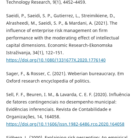
Technology Research, 9(1), 4452–4459.
Saeidi, P., Saeidi, S. P., Gutierrez, L., Streimikiene, D.,
Alrasheedi, M., Saeidi, S. P., & Mardani, A. (2021). The
influence of enterprise risk management on firm
performance with the moderating effect of intellectual
capital dimensions. Economic Research-Ekonomska
Istraživanja, 34(1), 122–151.
https://doi.org/10.1080/1331677X.2020.1776140
Sager, F., & Rosser, C. (2021). Weberian bureaucracy. Em
Oxford research encyclopedia of politics.
Sell, F. F., Beuren, I. M., & Lavarda, C. E. F. (2020). Influência
de fatores contingenciais no desempenho municipal:
Evidências inferenciais. Revista de Contabilidade e
Organizações, 14, 164058.
https://doi.org/10.11606/issn.1982-6486.rco.2020.164058
Sjöberg, L. (2000). Explaining risk perception: An empirical