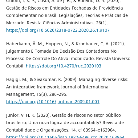
Guiotti, I. X. P., Costa, A. de J. B., & Botelho, D. R. (2020).
Gestão de Riscos em Entidades Fechadas de Previdência
Complementar no Brasil: Legislações, Teorias e Práticas de
Mercado. Revista Ciências Administrativas, 26(1).
https://doi.org/10.5020/2318-0722.2020.26.1.9107
Haberkamp, Â. M., Hoppen, N., & Kronbauer, C. A. (2021).
Julgamento E Tomada De Decisão Dos Contadores No
Processo De Controle Do Ativo Imobilizado. Revista Universo
Contábil.
https://doi.org/10.4270/ruc.2020103
Hagigi, M., & Sivakumar, K. (2009). Managing diverse risks:
An integrative framework. Journal of International
Management, 15(3), 286–295.
https://doi.org/10.1016/j.intman.2009.01.001
Junior, V. H. K. (2020). Gestão de riscos no setor público
brasileiro: Uma nova lógica de accountability? Revista de
Contabilidade e Organizações, 14, e163964–e163964.
https://doi.org/10.11606/issn.1982-6486.rco.2020.163964