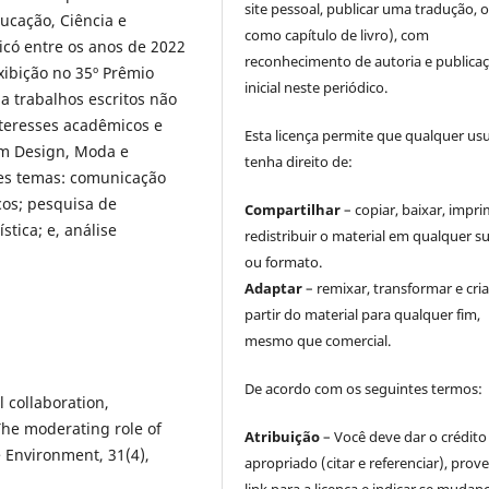
site pessoal, publicar uma tradução, 
ducação, Ciência e
como capítulo de livro), com
có entre os anos de 2022
reconhecimento de autoria e publica
xibição no 35º Prêmio
inicial neste periódico.
a trabalhos escritos não
nteresses acadêmicos e
Esta licença permite que qualquer us
em Design, Moda e
tenha direito de:
tes temas: comunicação
cos; pesquisa de
Compartilhar
– copiar, baixar, impri
tica; e, análise
redistribuir o material em qualquer s
ou formato.
Adaptar
– remixar, transformar e cria
partir do material para qualquer fim,
mesmo que comercial.
De acordo com os seguintes termos:
 collaboration,
The moderating role of
Atribuição
– Você deve dar o crédito
 Environment, 31(4),
apropriado (citar e referenciar), prov