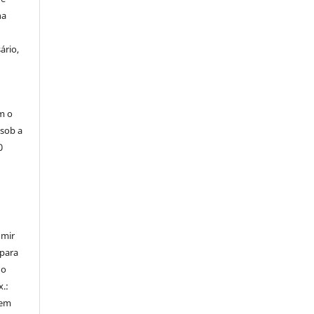
na
ário,
m o
 sob a
0
umir
 para
do
x.:
 em