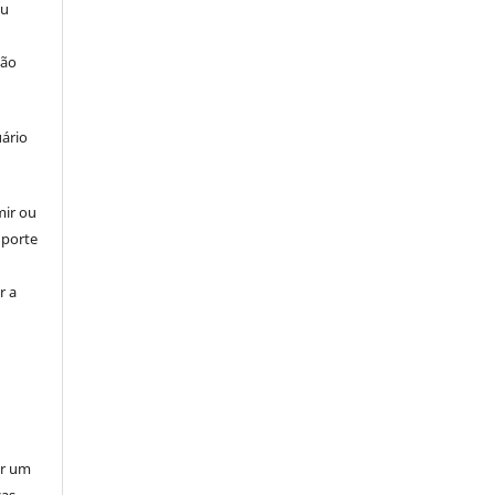
ou
ção
uário
mir ou
uporte
r a
er um