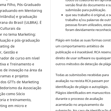
todos os coautores em aprova
ama Filho, Pós-Graduado
versão final do documento e s
submissão para publicação.
-graduando em Mentoring
que seu trabalho é original, e s
Finlândia) e graduação
trabalho e/ou palavras de outr
rana do Brasil (ULBRA). É
pessoas foram utilizados, esta
Culturais da
foram devidamente reconhecid
or no tema Marketing:
aduação e pós-graduação
Plágio em todas as suas formas cons
keting de
um comportamento antiético de
, Gestão e
publicação e é inaceitável. RCA reserv
ador de curso em nível
direito de usar software ou quaisquer
tiva e Treinamento e
outros métodos de detecção de plági
os de inovação na área da
Todas as submissões recebidas para
ramas e projetos
avaliação na revista RCA passam por
o dos GTTs de Marketing
identificação de plágio e autoplágio.
dedorismo da Associação
Plágios identificados em manuscritos
ação como Sócio
durante o processo de avaliação
oria e treinamento,
acarretarão no arquivamento da
eting em micro e
submissão. No caso de identificação 