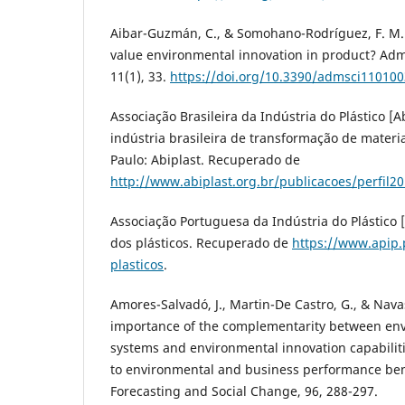
Aibar-Guzmán, C., & Somohano-Rodríguez, F. M.
value environmental innovation in product? Admi
11(1), 33.
https://doi.org/10.3390/admsci11010
Associação Brasileira da Indústria do Plástico [Ab
indústria brasileira de transformação de materia
Paulo: Abiplast. Recuperado de
http://www.abiplast.org.br/publicacoes/perfil2
Associação Portuguesa da Indústria do Plástico 
dos plásticos. Recuperado de
https://www.apip
plasticos
.
Amores-Salvadó, J., Martin-De Castro, G., & Navas
importance of the complementarity between e
systems and environmental innovation capabiliti
to environmental and business performance bene
Forecasting and Social Change, 96, 288-297.