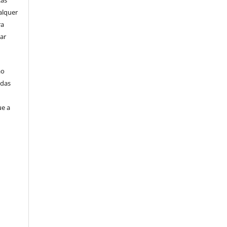
ças
alquer
ra
ar
ão
idas
ue a