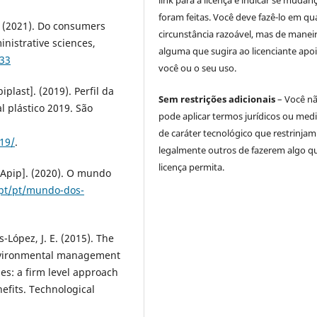
link para a licença e indicar se mudan
foram feitas. Você deve fazê-lo em qu
 (2021). Do consumers
circunstância razoável, mas de manei
nistrative sciences,
alguma que sugira ao licenciante apoi
033
você ou o seu uso.
iplast]. (2019). Perfil da
Sem restrições adicionais
– Você n
l plástico 2019. São
pode aplicar termos jurídicos ou med
de caráter tecnológico que restrinjam
019/
.
legalmente outros de fazerem algo q
licença permita.
[Apip]. (2020). O mundo
.pt/pt/mundo-dos-
-López, J. E. (2015). The
nvironmental management
es: a firm level approach
fits. Technological