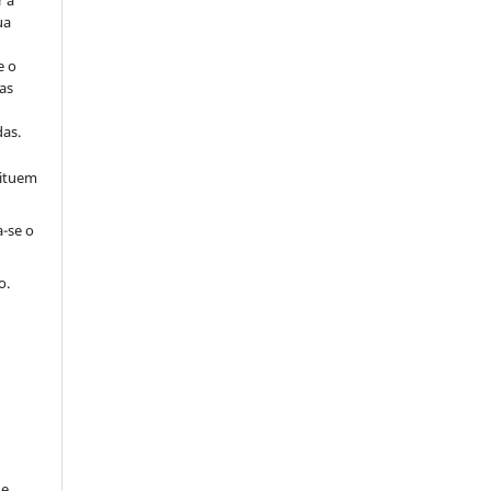
r a
ua
e o
as
s
as.
tituem
a-se o
o.
de