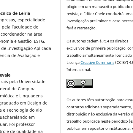
plágio em um manuscrito publicado 
écnico de Leiria
revista, o Editor Chefe conduzirá uma
mpresas, especialidade
investigação preliminar e, caso necess
 pela Faculdade de
fará a retratação.
 coordenador na área
onomia e Gestão, ESTG,
Os autores cedem à
RCA
os direitos
 de Investigação Aplicada
exclusivos de primeira publicação, co
ncia de Avaliação e
trabalho simultaneamente licenciado
Licença
Creative Commons
(CC BY) 4.
Internacional.
evale
rais pela Universidade
ederal de Campina
emiótica e Linguagens
Os autores têm autorização para ass
, graduado em Design de
contratos adicionais separadamente,
a e Tecnologia do Rio
distribuição não exclusiva da versão 
 Bacharelando em
trabalho publicada neste periódico (e
uar. Foi professor
publicar em repositório institucional,
trole de qualidade na