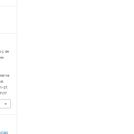
o J. de
tes
tal na
al.
 1–27.
97177
ncias