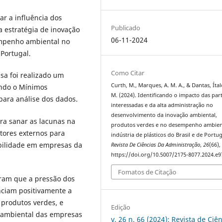
ar a influência dos
Publicado
a estratégia de inovação
06-11-2024
empenho ambiental no
 Portugal.
Como Citar
isa foi realizado um
Curth, M., Marques, A. M. A., & Dantas, Ítal
ando o Mínimos
M. (2024). Identificando o impacto das par
 para análise dos dados.
interessadas e da alta administração no
desenvolvimento da inovação ambiental,
ra sanar as lacunas na
produtos verdes e no desempenho ambien
atores externos para
indústria de plásticos do Brasil e de Portug
abilidade em empresas da
Revista De Ciências Da Administração
,
26
(66),
https://doi.org/10.5007/2175-8077.2024.e
Fomatos de Citação
ram que a pressão dos
nciam positivamente a
 produtos verdes, e
Edição
 ambiental das empresas
v. 26 n. 66 (2024): Revista de Ciê