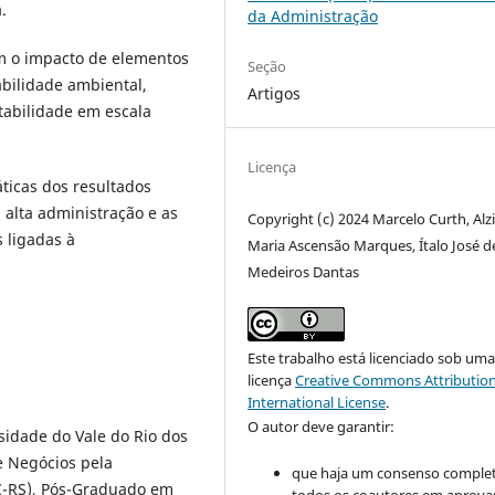
.
da Administração
m o impacto de elementos
Seção
bilidade ambiental,
Artigos
tabilidade em escala
Licença
áticas dos resultados
alta administração e as
Copyright (c) 2024 Marcelo Curth, Alz
s ligadas à
Maria Ascensão Marques, Ítalo José d
Medeiros Dantas
Este trabalho está licenciado sob um
licença
Creative Commons Attribution
International License
.
O autor deve garantir:
idade do Vale do Rio dos
e Negócios pela
que haja um consenso comple
UC-RS), Pós-Graduado em