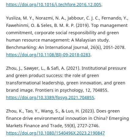
https://doi.org/10.1016/j.techfore.2016.12.005
.
Yusliza, M. Y., Norazmi, N. A., Jabbour, C. J. C., Fernando, Y.,
Fawehinmi, O. & Seles, B. M. R. P. (2019). Top management
commitment, corporate social responsibility and green
human resource management: A Malaysian study.
Benchmarking: An International Journal, 26(6), 2051-2078.
https://doi.org/10.1108/BIJ-09-2018-0283
.
Zhou, J., Sawyer, L., & Safi, A. (2021). Institutional pressure
and green product success: the role of green
transformational leadership, green innovation, and green
brand image. Frontiers in psychology, 12, 704855.
https://doi.org/10.3389/fpsyg.2021.704855
.
Zhou, K., Tao, Y., Wang, S., & Luo, H. (2023). Does green
finance drive environmental innovation in China? Emerging
Markets Finance and Trade, 59(8), 2727-2746.
https://doi.org/10.1080/1540496X.2023.2190847