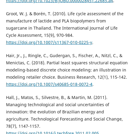
https://doi.org/10.1023/B:JOBU.0000028451.22685.a4
.
Groot, W. J. & Borén, T. (2010). Life cycle assessment of the
manufacture of lactide and PLA biopolymers from
sugarcane in Thailand. The International Journal of Life
Cycle Assessment, 15(9), 970-984.
https://doi.org/10.1007/s11367-010-0225-y
.
Hair, Jr., J., Ringle, C., Gudergan, S., Fischer, A., Nitzl, C., &
Menictas, C. (2018). Partial least squares structural equation
modeling-based discrete choice modeling: an illustration in
modeling retailer choice. Business Research, 12(1), 115-142.
https://doi.org/10.1007/s40685-018-0072-4
.
Hall, J., Matos, S., Silvestre, B., & Martin, M. (2011).
Managing technological and social uncertainties of
innovation: the evolution of Brazilian energy and
agriculture. Technological Forecasting and Social Change,
78(7), 1147-1157.
https://doi.org/10.1016/j.techfore.2011.02.005
.