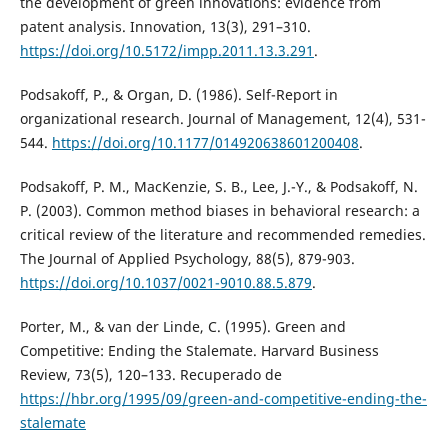
the development of green innovations: evidence from
patent analysis. Innovation, 13(3), 291–310.
https://doi.org/10.5172/impp.2011.13.3.291
.
Podsakoff, P., & Organ, D. (1986). Self-Report in
organizational research. Journal of Management, 12(4), 531-
544.
https://doi.org/10.1177/014920638601200408
.
Podsakoff, P. M., MacKenzie, S. B., Lee, J.-Y., & Podsakoff, N.
P. (2003). Common method biases in behavioral research: a
critical review of the literature and recommended remedies.
The Journal of Applied Psychology, 88(5), 879-903.
https://doi.org/10.1037/0021-9010.88.5.879
.
Porter, M., & van der Linde, C. (1995). Green and
Competitive: Ending the Stalemate. Harvard Business
Review, 73(5), 120–133. Recuperado de
https://hbr.org/1995/09/green-and-competitive-ending-the-
stalemate