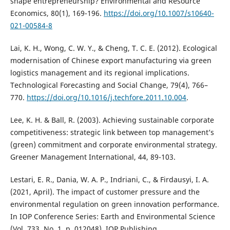
shape entrepreneurship? Environmental and Resource
Economics, 80(1), 169-196.
https://doi.org/10.1007/s10640-
021-00584-8
Lai, K. H., Wong, C. W. Y., & Cheng, T. C. E. (2012). Ecological
modernisation of Chinese export manufacturing via green
logistics management and its regional implications.
Technological Forecasting and Social Change, 79(4), 766–
770.
https://doi.org/10.1016/j.techfore.2011.10.004
.
Lee, K. H. & Ball, R. (2003). Achieving sustainable corporate
competitiveness: strategic link between top management’s
(green) commitment and corporate environmental strategy.
Greener Management International, 44, 89-103.
Lestari, E. R., Dania, W. A. P., Indriani, C., & Firdausyi, I. A.
(2021, April). The impact of customer pressure and the
environmental regulation on green innovation performance.
In IOP Conference Series: Earth and Environmental Science
(Vol. 733, No. 1, p. 012048). IOP Publishing.