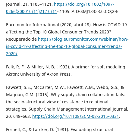
Journal. 21, 1105–1121.
https://doi.org/10.1002/1097-
0266(200010/11)21:10/11
<1105::AID-SMJ133>3.0.CO;2-E.
Euromonitor International (2020, abril 28). How is COVID-19
affecting the Top 10 Global Consumer Trends 2020?
Recuperado de
https://blog.euromonitor.com/webinar/how-
is-covid-19-affecting-the-top-10-global-consumer-trends-
2020/
Falk, R. F., & Miller, N. B. (1992). A primer for soft modeling.
Akron: University of Akron Press.
Fawcett, S.E., McCarter, M.W., Fawcett, A.M., Webb, G.S., &
Magnan, G.M. (2015). Why supply chain collaboration fails:
the socio-structural view of resistance to relational
strategies. Supply Chain Management International Journal,
20, 648–663.
https://doi.org/10.1108/SCM-08-2015-0331
.
Fornell, C., & Larcker, D. (1981). Evaluating structural