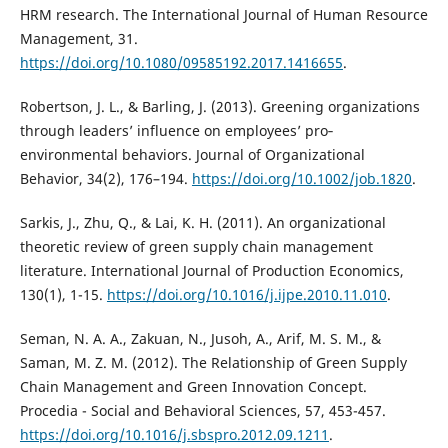
HRM research. The International Journal of Human Resource
Management, 31.
https://doi.org/10.1080/09585192.2017.1416655
.
Robertson, J. L., & Barling, J. (2013). Greening organizations
through leaders’ influence on employees’ pro‐
environmental behaviors. Journal of Organizational
Behavior, 34(2), 176–194.
https://doi.org/10.1002/job.1820
.
Sarkis, J., Zhu, Q., & Lai, K. H. (2011). An organizational
theoretic review of green supply chain management
literature. International Journal of Production Economics,
130(1), 1-15.
https://doi.org/10.1016/j.ijpe.2010.11.010
.
Seman, N. A. A., Zakuan, N., Jusoh, A., Arif, M. S. M., &
Saman, M. Z. M. (2012). The Relationship of Green Supply
Chain Management and Green Innovation Concept.
Procedia - Social and Behavioral Sciences, 57, 453-457.
https://doi.org/10.1016/j.sbspro.2012.09.1211
.