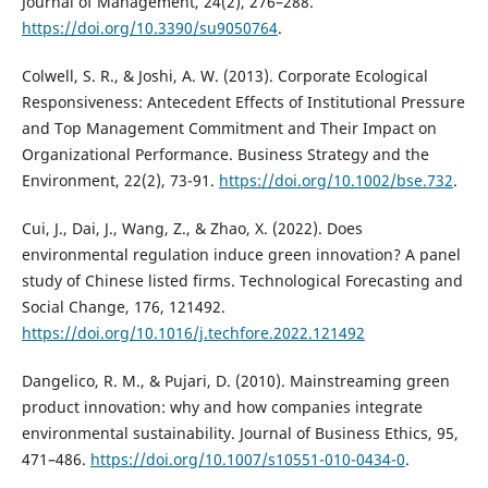
Journal of Management, 24(2), 276–288.
https://doi.org/10.3390/su9050764
.
Colwell, S. R., & Joshi, A. W. (2013). Corporate Ecological
Responsiveness: Antecedent Effects of Institutional Pressure
and Top Management Commitment and Their Impact on
Organizational Performance. Business Strategy and the
Environment, 22(2), 73-91.
https://doi.org/10.1002/bse.732
.
Cui, J., Dai, J., Wang, Z., & Zhao, X. (2022). Does
environmental regulation induce green innovation? A panel
study of Chinese listed firms. Technological Forecasting and
Social Change, 176, 121492.
https://doi.org/10.1016/j.techfore.2022.121492
Dangelico, R. M., & Pujari, D. (2010). Mainstreaming green
product innovation: why and how companies integrate
environmental sustainability. Journal of Business Ethics, 95,
471–486.
https://doi.org/10.1007/s10551-010-0434-0
.