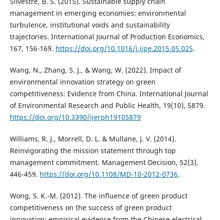
Silvestre, B. S. (2015). Sustainable supply chain
management in emerging economies: environmental
turbulence, institutional voids and sustainability
trajectories. International Journal of Production Economics,
167, 156-169.
https://doi.org/10.1016/j.ijpe.2015.05.025
.
Wang, N., Zhang, S. J., & Wang, W. (2022). Impact of
environmental innovation strategy on green
competitiveness: Evidence from China. International Journal
of Environmental Research and Public Health, 19(10), 5879.
https://doi.org/10.3390/ijerph19105879
Williams, R. J., Morrell, D. L. & Mullane, J. V. (2014).
Reinvigorating the mission statement through top
management commitment. Management Decision, 52(3),
446-459.
https://doi.org/10.1108/MD-10-2012-0736
.
Wong, S. K.-M. (2012). The influence of green product
competitiveness on the success of green product
innovation: empirical evidence from the Chinese electrical