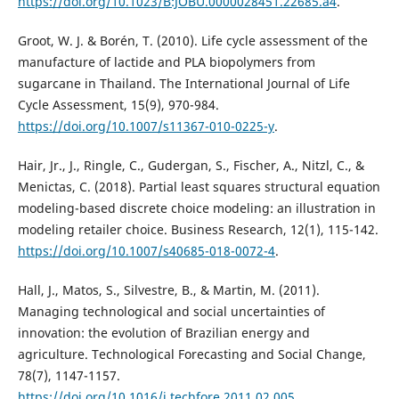
https://doi.org/10.1023/B:JOBU.0000028451.22685.a4
.
Groot, W. J. & Borén, T. (2010). Life cycle assessment of the
manufacture of lactide and PLA biopolymers from
sugarcane in Thailand. The International Journal of Life
Cycle Assessment, 15(9), 970-984.
https://doi.org/10.1007/s11367-010-0225-y
.
Hair, Jr., J., Ringle, C., Gudergan, S., Fischer, A., Nitzl, C., &
Menictas, C. (2018). Partial least squares structural equation
modeling-based discrete choice modeling: an illustration in
modeling retailer choice. Business Research, 12(1), 115-142.
https://doi.org/10.1007/s40685-018-0072-4
.
Hall, J., Matos, S., Silvestre, B., & Martin, M. (2011).
Managing technological and social uncertainties of
innovation: the evolution of Brazilian energy and
agriculture. Technological Forecasting and Social Change,
78(7), 1147-1157.
https://doi.org/10.1016/j.techfore.2011.02.005
.