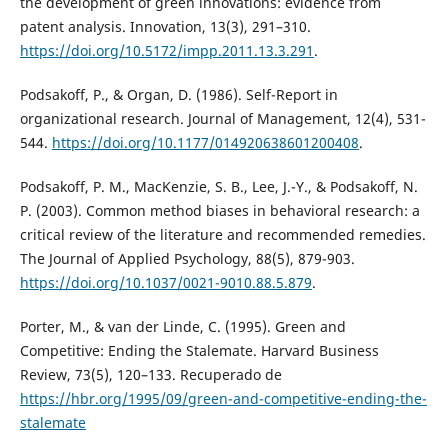
the development of green innovations: evidence from
patent analysis. Innovation, 13(3), 291–310.
https://doi.org/10.5172/impp.2011.13.3.291
.
Podsakoff, P., & Organ, D. (1986). Self-Report in
organizational research. Journal of Management, 12(4), 531-
544.
https://doi.org/10.1177/014920638601200408
.
Podsakoff, P. M., MacKenzie, S. B., Lee, J.-Y., & Podsakoff, N.
P. (2003). Common method biases in behavioral research: a
critical review of the literature and recommended remedies.
The Journal of Applied Psychology, 88(5), 879-903.
https://doi.org/10.1037/0021-9010.88.5.879
.
Porter, M., & van der Linde, C. (1995). Green and
Competitive: Ending the Stalemate. Harvard Business
Review, 73(5), 120–133. Recuperado de
https://hbr.org/1995/09/green-and-competitive-ending-the-
stalemate