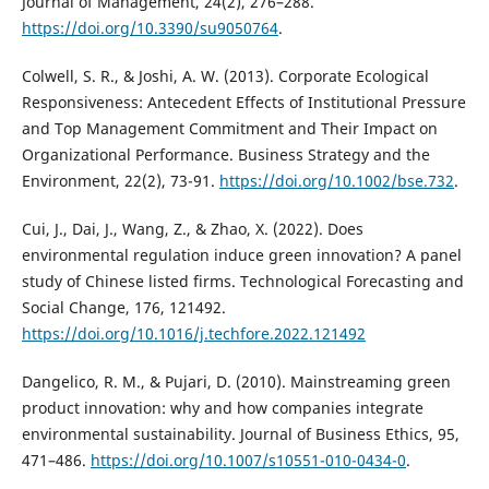
Journal of Management, 24(2), 276–288.
https://doi.org/10.3390/su9050764
.
Colwell, S. R., & Joshi, A. W. (2013). Corporate Ecological
Responsiveness: Antecedent Effects of Institutional Pressure
and Top Management Commitment and Their Impact on
Organizational Performance. Business Strategy and the
Environment, 22(2), 73-91.
https://doi.org/10.1002/bse.732
.
Cui, J., Dai, J., Wang, Z., & Zhao, X. (2022). Does
environmental regulation induce green innovation? A panel
study of Chinese listed firms. Technological Forecasting and
Social Change, 176, 121492.
https://doi.org/10.1016/j.techfore.2022.121492
Dangelico, R. M., & Pujari, D. (2010). Mainstreaming green
product innovation: why and how companies integrate
environmental sustainability. Journal of Business Ethics, 95,
471–486.
https://doi.org/10.1007/s10551-010-0434-0
.