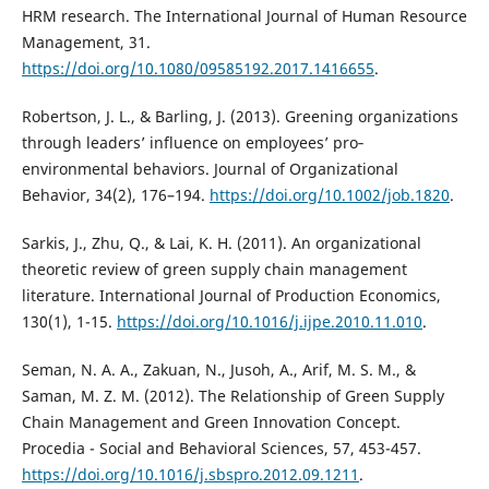
HRM research. The International Journal of Human Resource
Management, 31.
https://doi.org/10.1080/09585192.2017.1416655
.
Robertson, J. L., & Barling, J. (2013). Greening organizations
through leaders’ influence on employees’ pro‐
environmental behaviors. Journal of Organizational
Behavior, 34(2), 176–194.
https://doi.org/10.1002/job.1820
.
Sarkis, J., Zhu, Q., & Lai, K. H. (2011). An organizational
theoretic review of green supply chain management
literature. International Journal of Production Economics,
130(1), 1-15.
https://doi.org/10.1016/j.ijpe.2010.11.010
.
Seman, N. A. A., Zakuan, N., Jusoh, A., Arif, M. S. M., &
Saman, M. Z. M. (2012). The Relationship of Green Supply
Chain Management and Green Innovation Concept.
Procedia - Social and Behavioral Sciences, 57, 453-457.
https://doi.org/10.1016/j.sbspro.2012.09.1211
.