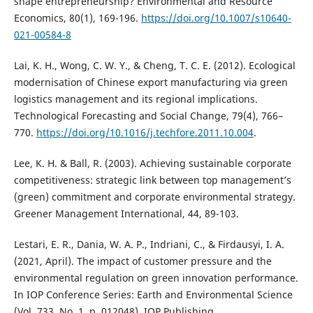
shape entrepreneurship? Environmental and Resource
Economics, 80(1), 169-196.
https://doi.org/10.1007/s10640-
021-00584-8
Lai, K. H., Wong, C. W. Y., & Cheng, T. C. E. (2012). Ecological
modernisation of Chinese export manufacturing via green
logistics management and its regional implications.
Technological Forecasting and Social Change, 79(4), 766–
770.
https://doi.org/10.1016/j.techfore.2011.10.004
.
Lee, K. H. & Ball, R. (2003). Achieving sustainable corporate
competitiveness: strategic link between top management’s
(green) commitment and corporate environmental strategy.
Greener Management International, 44, 89-103.
Lestari, E. R., Dania, W. A. P., Indriani, C., & Firdausyi, I. A.
(2021, April). The impact of customer pressure and the
environmental regulation on green innovation performance.
In IOP Conference Series: Earth and Environmental Science
(Vol. 733, No. 1, p. 012048). IOP Publishing.