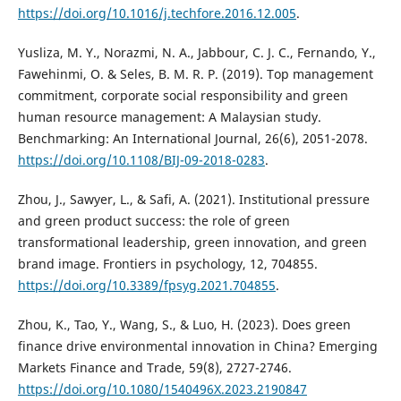
https://doi.org/10.1016/j.techfore.2016.12.005
.
Yusliza, M. Y., Norazmi, N. A., Jabbour, C. J. C., Fernando, Y.,
Fawehinmi, O. & Seles, B. M. R. P. (2019). Top management
commitment, corporate social responsibility and green
human resource management: A Malaysian study.
Benchmarking: An International Journal, 26(6), 2051-2078.
https://doi.org/10.1108/BIJ-09-2018-0283
.
Zhou, J., Sawyer, L., & Safi, A. (2021). Institutional pressure
and green product success: the role of green
transformational leadership, green innovation, and green
brand image. Frontiers in psychology, 12, 704855.
https://doi.org/10.3389/fpsyg.2021.704855
.
Zhou, K., Tao, Y., Wang, S., & Luo, H. (2023). Does green
finance drive environmental innovation in China? Emerging
Markets Finance and Trade, 59(8), 2727-2746.
https://doi.org/10.1080/1540496X.2023.2190847