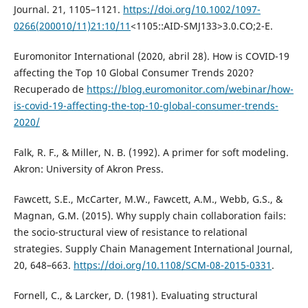
Journal. 21, 1105–1121.
https://doi.org/10.1002/1097-
0266(200010/11)21:10/11
<1105::AID-SMJ133>3.0.CO;2-E.
Euromonitor International (2020, abril 28). How is COVID-19
affecting the Top 10 Global Consumer Trends 2020?
Recuperado de
https://blog.euromonitor.com/webinar/how-
is-covid-19-affecting-the-top-10-global-consumer-trends-
2020/
Falk, R. F., & Miller, N. B. (1992). A primer for soft modeling.
Akron: University of Akron Press.
Fawcett, S.E., McCarter, M.W., Fawcett, A.M., Webb, G.S., &
Magnan, G.M. (2015). Why supply chain collaboration fails:
the socio-structural view of resistance to relational
strategies. Supply Chain Management International Journal,
20, 648–663.
https://doi.org/10.1108/SCM-08-2015-0331
.
Fornell, C., & Larcker, D. (1981). Evaluating structural