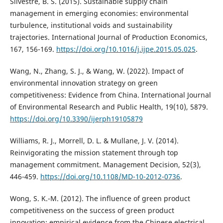
Silvestre, B. S. (2015). Sustainable supply chain
management in emerging economies: environmental
turbulence, institutional voids and sustainability
trajectories. International Journal of Production Economics,
167, 156-169.
https://doi.org/10.1016/j.ijpe.2015.05.025
.
Wang, N., Zhang, S. J., & Wang, W. (2022). Impact of
environmental innovation strategy on green
competitiveness: Evidence from China. International Journal
of Environmental Research and Public Health, 19(10), 5879.
https://doi.org/10.3390/ijerph19105879
Williams, R. J., Morrell, D. L. & Mullane, J. V. (2014).
Reinvigorating the mission statement through top
management commitment. Management Decision, 52(3),
446-459.
https://doi.org/10.1108/MD-10-2012-0736
.
Wong, S. K.-M. (2012). The influence of green product
competitiveness on the success of green product
innovation: empirical evidence from the Chinese electrical