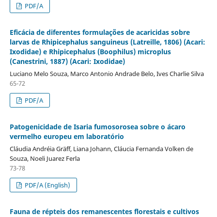
PDF/A
Eficácia de diferentes formulações de acaricidas sobre
larvas de Rhipicephalus sanguineus (Latreille, 1806) (Acari:
Ixodidae) e Rhipicephalus (Boophilus) microplus
(Canestrini, 1887) (Acari: Ixodidae)
Luciano Melo Souza, Marco Antonio Andrade Belo, Ives Charlie Silva
65-72
PDF/A
Patogenicidade de Isaria fumosorosea sobre o ácaro
vermelho europeu em laboratório
Cláudia Andréia Gräff, Liana Johann, Cláucia Fernanda Volken de
Souza, Noeli Juarez Ferla
73-78
PDF/A (English)
Fauna de répteis dos remanescentes florestais e cultivos