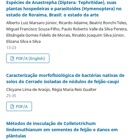
Espécies de Anastrepha (Diptera: Tephritidae), suas
plantas hospedeiras e parasitoides (Hymenoptera) no
estado de Roraima, Brasil: o estado da arte
Alberto Luiz Marsaro Júnior, Ricardo Adaime, Beatriz Ronchi-Teles,
Miguel Francisco Souza-Filho, Paulo Roberto Valle da Silva Pereira,
Elisângela Gomes Fidelis de Morais, Rinaldo Joaquim Silva Júnior,
Elizana Silva e Silva
13-23
PDF/A (English)
Caracterização morfofisiológica de bactérias nativas de
solos do Cerrado isoladas de nódulos de feijão-caupi
Clicyane Lima de Araújo, Régia Maria Reis Gualter
25-35
PDF/A
Métodos de inoculação de Colletotrichum
lindemuthianum em sementes de feijão e danos em
plântulas