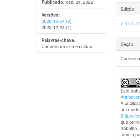
Publicado:
dez. 24, 2022
Edição
Versões:
2022-12-24 (2)
v. 14 n. 
2022-12-24 (1)
Palavras-chave:
Seção
Caderno de arte e cultura
Caderno d
Este trab
Attributio
A public
um model
(
https://
que outro
trabalho,
crédito pe