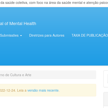
 saúde coletiva, com foco na área da saúde mental e atenção psicosso
al of Mental Health
Submissões
Diretrizes para Autores
TAXA DE PUBLICAÇÃO
E
no de Cultura e Arte
S
022-12-24. Leia a
versão mais recente
.