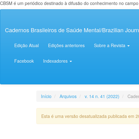
CBSM é um periódico destinado à difusão do conhecimento no campo da
Navegação
Principal
Conteúdo
Cadernos Brasileiros de Saúde Mental/Brazilian Journ
principal
Barra
Lateral
Edição Atual
Edições anteriores
Sobre a Revista
Facebook
Indexadores
Início
Arquivos
v. 14 n. 41 (2022)
Cader
Esta é uma versão desatualizada publicada em 2