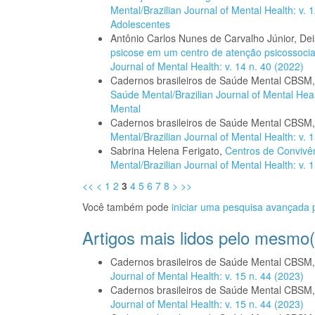
Mental/Brazilian Journal of Mental Health: v. 
Adolescentes
Antônio Carlos Nunes de Carvalho Júnior, D
psicose em um centro de atenção psicossocia
Journal of Mental Health: v. 14 n. 40 (2022)
Cadernos brasileiros de Saúde Mental CBSM
Saúde Mental/Brazilian Journal of Mental Hea
Mental
Cadernos brasileiros de Saúde Mental CBSM
Mental/Brazilian Journal of Mental Health: v. 
Sabrina Helena Ferigato,
Centros de Convivê
Mental/Brazilian Journal of Mental Health: v. 
<<
<
1
2
3
4
5
6
7
8
>
>>
Você também pode
iniciar uma pesquisa avançada p
Artigos mais lidos pelo mesmo(
Cadernos brasileiros de Saúde Mental CBSM
Journal of Mental Health: v. 15 n. 44 (2023)
Cadernos brasileiros de Saúde Mental CBSM
Journal of Mental Health: v. 15 n. 44 (2023)