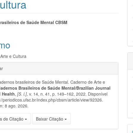
ultura
eúdo
rasileiros de Saúde Mental CBSM
mo
pal
Arte e Cultura
hes
ar
ernos brasileiros de Saúde Mental. Caderno de Arte e
adernos Brasileiros de Saúde Mental/Brazilian Journal
l Health
,
[S. l.]
, v. 14, n. 41, p. 149–162, 2022. Disponível
://periodicos.ufsc.br/index.php/cbsm/article/view/92326.
m: 8 ago. 2026.
s de Citação
Baixar Citação
D