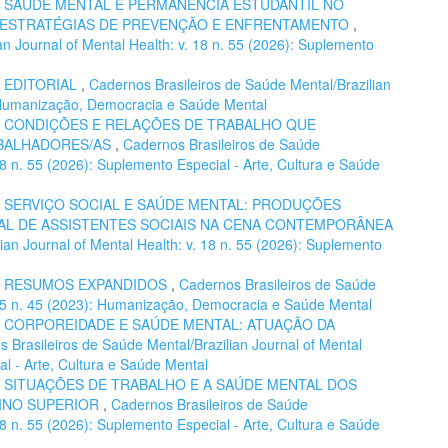
,
SAÚDE MENTAL E PERMANÊNCIA ESTUDANTIL NO
E ESTRATÉGIAS DE PREVENÇÃO E ENFRENTAMENTO
,
n Journal of Mental Health: v. 18 n. 55 (2026): Suplemento
,
EDITORIAL
,
Cadernos Brasileiros de Saúde Mental/Brazilian
): Humanização, Democracia e Saúde Mental
,
CONDIÇÕES E RELAÇÕES DE TRABALHO QUE
ABALHADORES/AS
,
Cadernos Brasileiros de Saúde
 18 n. 55 (2026): Suplemento Especial - Arte, Cultura e Saúde
,
SERVIÇO SOCIAL E SAÚDE MENTAL: PRODUÇÕES
L DE ASSISTENTES SOCIAIS NA CENA CONTEMPORÂNEA
ian Journal of Mental Health: v. 18 n. 55 (2026): Suplemento
,
RESUMOS EXPANDIDOS
,
Cadernos Brasileiros de Saúde
. 15 n. 45 (2023): Humanização, Democracia e Saúde Mental
,
CORPOREIDADE E SAÚDE MENTAL: ATUAÇÃO DA
 Brasileiros de Saúde Mental/Brazilian Journal of Mental
al - Arte, Cultura e Saúde Mental
,
SITUAÇÕES DE TRABALHO E A SAÚDE MENTAL DOS
INO SUPERIOR
,
Cadernos Brasileiros de Saúde
 18 n. 55 (2026): Suplemento Especial - Arte, Cultura e Saúde