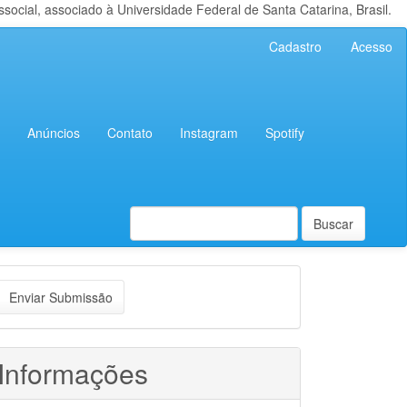
cial, associado à Universidade Federal de Santa Catarina, Brasil.
Cadastro
Acesso
Anúncios
Contato
Instagram
Spotify
Buscar
nviar
Enviar Submissão
ubmissão
Informações