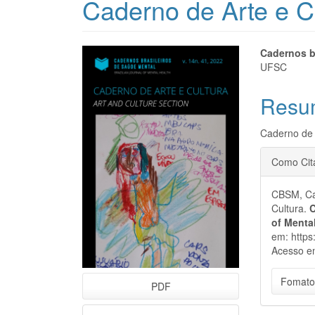
Caderno de Arte e C
Barra
Cont
Cadernos b
UFSC
lateral
do
Resu
de
artigo
artigos
princi
Caderno de 
Detal
Como Cit
do
CBSM, Cad
artigo
Cultura.
C
of Menta
em: https
Acesso e
Fomato
PDF