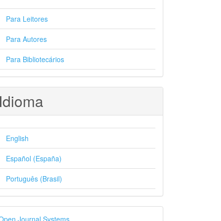
Para Leitores
Para Autores
Para Bibliotecários
Idioma
English
Español (España)
Português (Brasil)
esenvolvido
Open Journal Systems