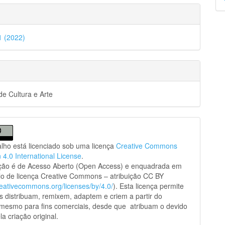
p
41 (2022)
e Cultura e Arte
alho está licenciado sob uma licença
Creative Commons
n 4.0 International License
.
ação é de Acesso Aberto (Open Access) e enquadrada em
o de licença Creative Commons – atribuição CC BY
creativecommons.org/licenses/by/4.0/
). Esta licença permite
s distribuam, remixem, adaptem e criem a partir do
 mesmo para fins comerciais, desde que atribuam o devido
la criação original.