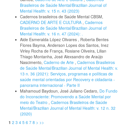
Brasileiros de Saúde Mental/Brazilian Journal of
Mental Health: v. 15 n. 43 (2023)
Cadernos brasileiros de Saúde Mental CBSM,
CADERNO DE ARTE E CULTURA
,
Cadernos
Brasileiros de Saúde Mental/Brazilian Journal of
Mental Health: v. 16 n. 47 (2024): .
Aide Esmeralda López Olivares , Roberta Bentes
Flores Bayma, Anderson Lopes dos Santos, Inez
Virley Rocha de França, Rosiane Oliveira, Lilian
Thiago Montanha, José Alexsandro de Araújo
Nascimento,
Caderno de Arte
,
Cadernos Brasileiros
de Saúde Mental/Brazilian Journal of Mental Health: v.
13 n. 36 (2021): Serviços, programas e políticas de
saúde mental orientadas por Recovery e cidadania -
panorama internacional - Parte II
Mahamoud Baydoun, José Juliano Cedaro,
Do Fundo
do Inconsciente: Promovendo a Saúde Mental por
meio do Teatro
,
Cadernos Brasileiros de Saúde
Mental/Brazilian Journal of Mental Health: v. 12 n. 32
(2020)
1
2
3
4
5
6
7
8
>
>>