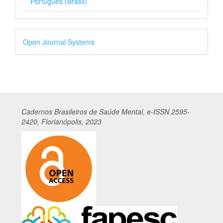
Português (Brasil)
Desenvolvido
Open Journal Systems
por
Cadernos
Br
asileiros
de Saúde Mental, e-ISSN 2595-
2420, Florianópolis, 2023