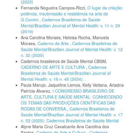
(2023)
Fernanda Nogueira Campos-Rizzi,
O lugar da criação:
potência, insubmissão e resistência na arte de
G.Comini
,
Cadernos Brasileiros de Saúde
Mental/Brazilian Journal of Mental Health: v. 11 n. 29
(2019)
Ana Carolina Moraes, Heloisa Rocha, Manuela
Moraes,
Caderno de Arte
,
Cadernos Brasileiros de
Saúde Mental/Brazilian Journal of Mental Health: v. 12
n. 32 (2020)
Cadernos brasileiros de Saúde Mental CBSM,
CADERNO DE ARTE E CULTURA
,
Cadernos
Brasileiros de Saúde Mental/Brazilian Journal of
Mental Health: v. 16 n. 48 (2024): .
Paula Marujo, Jaqueline Lemos, Kelly Vedana, Ariadna
Patrícia Alvarez,
I CONGRESSO BRASILEIRO DE
ARTE, CULTURA E SAÚDE MENTAL: CONHECENDO
OS TEMAS DAS PRODUÇÕES CIENTÍFICAS DAS
RODAS DE CONVERSA
,
Cadernos Brasileiros de
Saúde Mental/Brazilian Journal of Mental Health: v. 17
n. 53 (2025): Cadernos Brasileiros de Saúde Mental
Alyne Maria Cruz Cavalcante Ana Carolina dos
Santos,
Caderno de Arte e Cultura
,
Cadernos