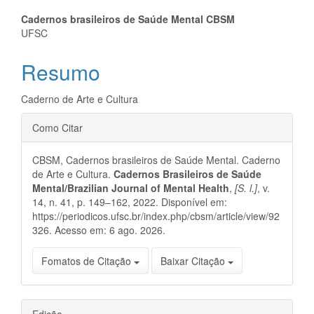
Conteúdo
Cadernos brasileiros de Saúde Mental CBSM
UFSC
do
Resumo
artigo
principal
Caderno de Arte e Cultura
Detalhes
Como Citar
do
CBSM, Cadernos brasileiros de Saúde Mental. Caderno
artigo
de Arte e Cultura.
Cadernos Brasileiros de Saúde
Mental/Brazilian Journal of Mental Health
,
[S. l.]
, v.
14, n. 41, p. 149–162, 2022. Disponível em:
https://periodicos.ufsc.br/index.php/cbsm/article/view/92
326. Acesso em: 6 ago. 2026.
Fomatos de Citação
Baixar Citação