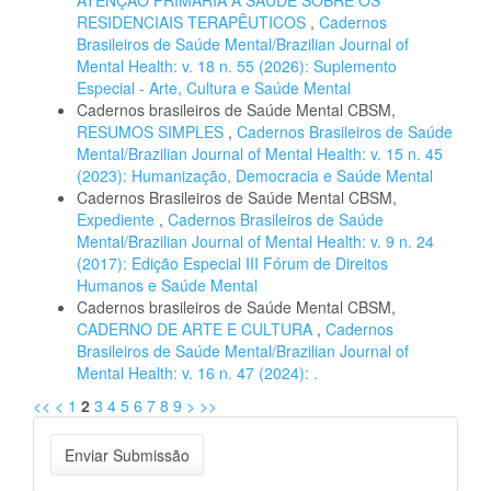
ATENÇÃO PRIMÁRIA À SAÚDE SOBRE OS
RESIDENCIAIS TERAPÊUTICOS
,
Cadernos
Brasileiros de Saúde Mental/Brazilian Journal of
Mental Health: v. 18 n. 55 (2026): Suplemento
Especial - Arte, Cultura e Saúde Mental
Cadernos brasileiros de Saúde Mental CBSM,
RESUMOS SIMPLES
,
Cadernos Brasileiros de Saúde
Mental/Brazilian Journal of Mental Health: v. 15 n. 45
(2023): Humanização, Democracia e Saúde Mental
Cadernos Brasileiros de Saúde Mental CBSM,
Expediente
,
Cadernos Brasileiros de Saúde
Mental/Brazilian Journal of Mental Health: v. 9 n. 24
(2017): Edição Especial III Fórum de Direitos
Humanos e Saúde Mental
Cadernos brasileiros de Saúde Mental CBSM,
CADERNO DE ARTE E CULTURA
,
Cadernos
Brasileiros de Saúde Mental/Brazilian Journal of
Mental Health: v. 16 n. 47 (2024): .
<<
<
1
2
3
4
5
6
7
8
9
>
>>
Enviar
Enviar Submissão
Submissão