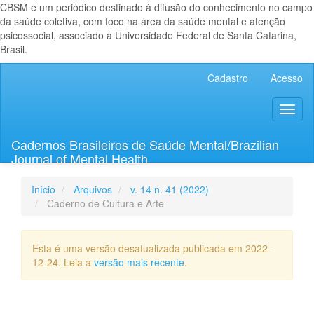
CBSM é um periódico destinado à difusão do conhecimento no campo
da saúde coletiva, com foco na área da saúde mental e atenção
psicossocial, associado à Universidade Federal de Santa Catarina,
Brasil.
Navegação
Cadastro
Acesso
Principal
Conteúdo
Toggl
principal
naviga
Barra
Lateral
Cadernos Brasileiros de Saúde Mental/Brazilian
Journal of Mental Health
Início
Arquivos
v. 14 n. 41 (2022)
Caderno de Cultura e Arte
Esta é uma versão desatualizada publicada em 2022-
12-24. Leia a
versão mais recente
.