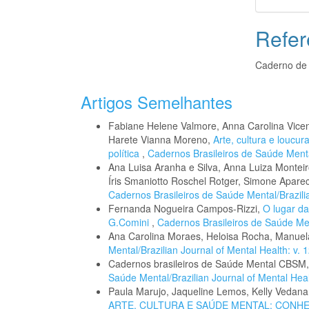
Refer
Caderno de 
Artigos Semelhantes
Fabiane Helene Valmore, Anna Carolina Vicent
Harete Vianna Moreno,
Arte, cultura e loucu
política
,
Cadernos Brasileiros de Saúde Mental
Ana Luisa Aranha e Silva, Anna Luiza Monteiro
Íris Smaniotto Roschel Rotger, Simone Apare
Cadernos Brasileiros de Saúde Mental/Brazilia
Fernanda Nogueira Campos-Rizzi,
O lugar da
G.Comini
,
Cadernos Brasileiros de Saúde Ment
Ana Carolina Moraes, Heloisa Rocha, Manue
Mental/Brazilian Journal of Mental Health: v. 
Cadernos brasileiros de Saúde Mental CBSM
Saúde Mental/Brazilian Journal of Mental Healt
Paula Marujo, Jaqueline Lemos, Kelly Vedana,
ARTE, CULTURA E SAÚDE MENTAL: CONH