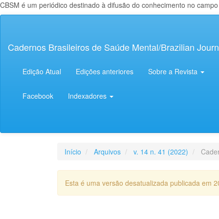
CBSM é um periódico destinado à difusão do conhecimento no campo da
Navegação
Principal
Conteúdo
Cadernos Brasileiros de Saúde Mental/Brazilian Journ
principal
Barra
Lateral
Edição Atual
Edições anteriores
Sobre a Revista
Facebook
Indexadores
Início
Arquivos
v. 14 n. 41 (2022)
Cader
Esta é uma versão desatualizada publicada em 2