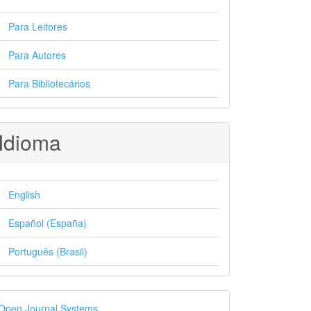
Para Leitores
Para Autores
Para Bibliotecários
Idioma
English
Español (España)
Português (Brasil)
esenvolvido
Open Journal Systems