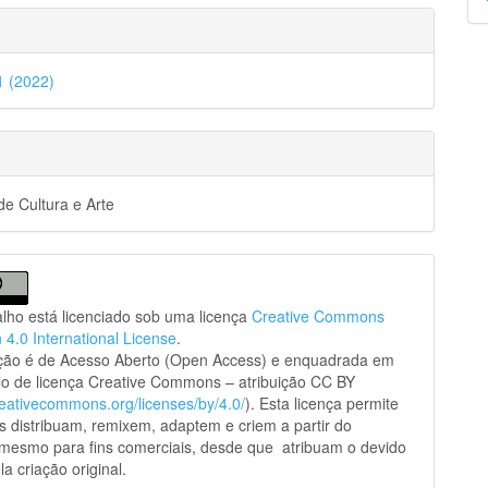
p
41 (2022)
e Cultura e Arte
alho está licenciado sob uma licença
Creative Commons
n 4.0 International License
.
ação é de Acesso Aberto (Open Access) e enquadrada em
o de licença Creative Commons – atribuição CC BY
creativecommons.org/licenses/by/4.0/
). Esta licença permite
s distribuam, remixem, adaptem e criem a partir do
 mesmo para fins comerciais, desde que atribuam o devido
la criação original.