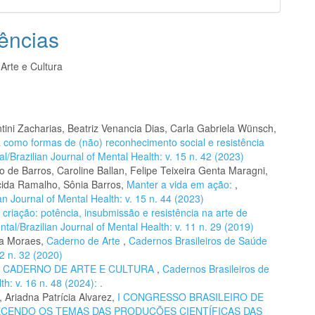
ências
Arte e Cultura
ini Zacharias, Beatriz Venancia Dias, Carla Gabriela Wünsch,
ra como formas de (não) reconhecimento social e resistência
/Brazilian Journal of Mental Health: v. 15 n. 42 (2023)
 de Barros, Caroline Ballan, Felipe Teixeira Genta Maragni,
cida Ramalho, Sônia Barros,
Manter a vida em ação:
,
n Journal of Mental Health: v. 15 n. 44 (2023)
 criação: potência, insubmissão e resistência na arte de
al/Brazilian Journal of Mental Health: v. 11 n. 29 (2019)
la Moraes,
Caderno de Arte
,
Cadernos Brasileiros de Saúde
12 n. 32 (2020)
,
CADERNO DE ARTE E CULTURA
,
Cadernos Brasileiros de
h: v. 16 n. 48 (2024): .
 Ariadna Patrícia Alvarez,
I CONGRESSO BRASILEIRO DE
ECENDO OS TEMAS DAS PRODUÇÕES CIENTÍFICAS DAS