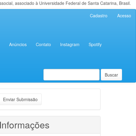
cial, associado à Universidade Federal de Santa Catarina, Brasil.
Cadastro
Acesso
Anúncios
Contato
Instagram
Spotify
Buscar
nviar
Enviar Submissão
ubmissão
Informações