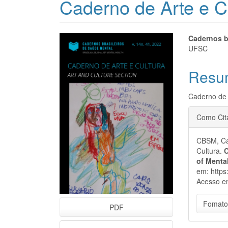
Caderno de Arte e C
Barra
Cont
Cadernos b
UFSC
lateral
do
Resu
de
artigo
artigos
princi
Caderno de 
Detal
Como Cit
do
CBSM, Cad
artigo
Cultura.
C
of Menta
em: https
Acesso e
Fomato
PDF