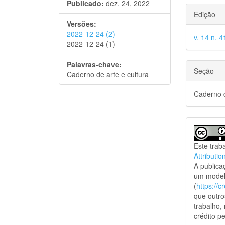
Publicado:
dez. 24, 2022
Edição
Versões:
2022-12-24 (2)
v. 14 n. 
2022-12-24 (1)
Palavras-chave:
Seção
Caderno de arte e cultura
Caderno d
Este trab
Attributio
A public
um model
(
https://
que outro
trabalho,
crédito pe