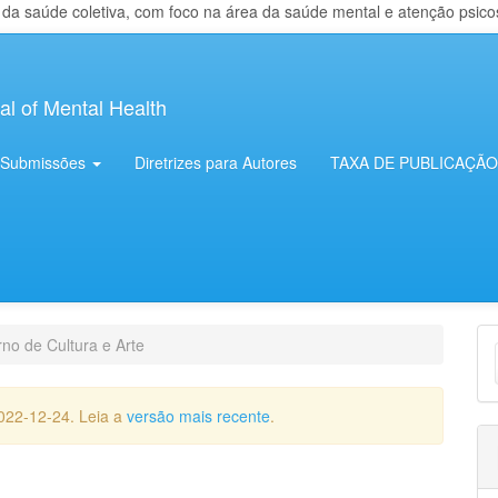
 saúde coletiva, com foco na área da saúde mental e atenção psicosso
al of Mental Health
Submissões
Diretrizes para Autores
TAXA DE PUBLICAÇÃO
E
no de Cultura e Arte
S
022-12-24. Leia a
versão mais recente
.