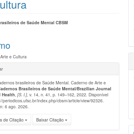
ultura
eúdo
rasileiros de Saúde Mental CBSM
mo
pal
Arte e Cultura
hes
ar
ernos brasileiros de Saúde Mental. Caderno de Arte e
adernos Brasileiros de Saúde Mental/Brazilian Journal
l Health
,
[S. l.]
, v. 14, n. 41, p. 149–162, 2022. Disponível
://periodicos.ufsc.br/index.php/cbsm/article/view/92326.
m: 6 ago. 2026.
s de Citação
Baixar Citação
D