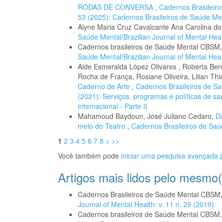
RODAS DE CONVERSA
,
Cadernos Brasileiro
53 (2025): Cadernos Brasileiros de Saúde Me
Alyne Maria Cruz Cavalcante Ana Carolina d
Saúde Mental/Brazilian Journal of Mental Heal
Cadernos brasileiros de Saúde Mental CBSM
Saúde Mental/Brazilian Journal of Mental Healt
Aide Esmeralda López Olivares , Roberta Ben
Rocha de França, Rosiane Oliveira, Lilian T
Caderno de Arte
,
Cadernos Brasileiros de Saú
(2021): Serviços, programas e políticas de s
internacional - Parte II
Mahamoud Baydoun, José Juliano Cedaro,
D
meio do Teatro
,
Cadernos Brasileiros de Saúd
1
2
3
4
5
6
7
8
>
>>
Você também pode
iniciar uma pesquisa avançada p
Artigos mais lidos pelo mesmo(
Cadernos Brasileiros de Saúde Mental CBSM
Journal of Mental Health: v. 11 n. 29 (2019)
Cadernos brasileiros de Saúde Mental CBSM