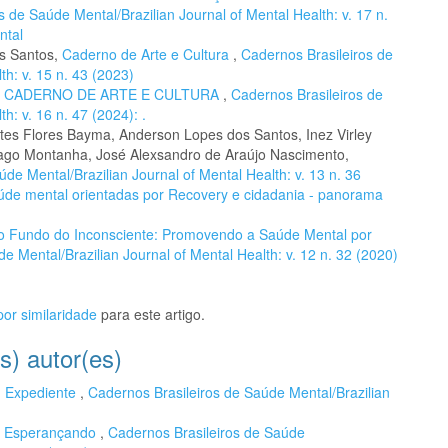
s de Saúde Mental/Brazilian Journal of Mental Health: v. 17 n.
ntal
os Santos,
Caderno de Arte e Cultura
,
Cadernos Brasileiros de
th: v. 15 n. 43 (2023)
,
CADERNO DE ARTE E CULTURA
,
Cadernos Brasileiros de
h: v. 16 n. 47 (2024): .
tes Flores Bayma, Anderson Lopes dos Santos, Inez Virley
hiago Montanha, José Alexsandro de Araújo Nascimento,
de Mental/Brazilian Journal of Mental Health: v. 13 n. 36
aúde mental orientadas por Recovery e cidadania - panorama
o Fundo do Inconsciente: Promovendo a Saúde Mental por
e Mental/Brazilian Journal of Mental Health: v. 12 n. 32 (2020)
or similaridade
para este artigo.
s) autor(es)
,
Expediente
,
Cadernos Brasileiros de Saúde Mental/Brazilian
,
Esperançando
,
Cadernos Brasileiros de Saúde