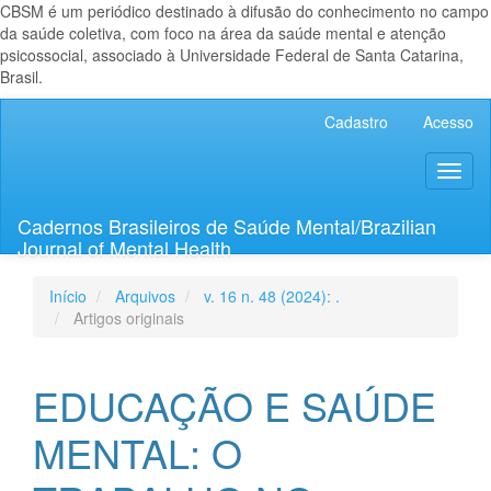
CBSM é um periódico destinado à difusão do conhecimento no campo
da saúde coletiva, com foco na área da saúde mental e atenção
psicossocial, associado à Universidade Federal de Santa Catarina,
Brasil.
Navegação
Cadastro
Acesso
Principal
Conteúdo
Toggl
principal
naviga
Barra
Lateral
Cadernos Brasileiros de Saúde Mental/Brazilian
Journal of Mental Health
Início
Arquivos
v. 16 n. 48 (2024): .
Artigos originais
EDUCAÇÃO E SAÚDE
MENTAL: O