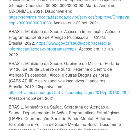
Situação Cadastral: 00.000.000/0000-00. Matriz. Anônimo
(ANÔNIMO). 2021. Disponível em:
https://servicos.receita.fazenda.gov.br/servicos/cnpjreva/Cnpjrev
cnpj=00000000000000
. Acesso em: 29 set. 2021.
BRASIL. Ministério da Saúde. Acesso à informação. Ações e
Programas. Centro de Atenção Psicossocial – CAPS.
Brasília, 2022.
https://www.gov.br/saude/pt-br/acesso-a-
informacao/acoes-e-programas/caps
. Acesso em: 13 jan.
2022.
BRASIL. Ministério da Saúde. Gabinete do Ministro. Portaria
nº 130, de 26 de Janeiro de 2012. Redefine o Centro de
Atenção Psicossocial, Álcool e outras Drogas 24 horas
(CAPS AD III) e os respectivos incentivos financeiros.
Brasília, 2012. Disponível em:
https://bvsms.saude.gov.br/bvs/saudelegis/gm/2013/prt0130_26
Acesso em: 29 set. 2021.
BRASIL. Ministério da Saúde. Secretaria de Atenção à
Saúde. Departamento de Ações Programáticas Estratégicas
(DAPE). Coordenação Geral de Saúde Mental. Reforma
Psiquiátrica e Política de Saúde Mental no Brasil. Documento