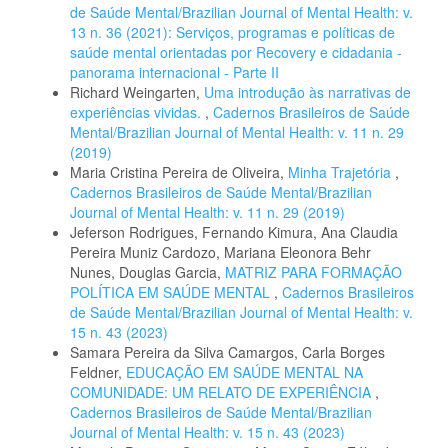
de Saúde Mental/Brazilian Journal of Mental Health: v.
13 n. 36 (2021): Serviços, programas e políticas de
saúde mental orientadas por Recovery e cidadania -
panorama internacional - Parte II
Richard Weingarten,
Uma introdução às narrativas de
experiências vividas.
,
Cadernos Brasileiros de Saúde
Mental/Brazilian Journal of Mental Health: v. 11 n. 29
(2019)
Maria Cristina Pereira de Oliveira,
Minha Trajetória
,
Cadernos Brasileiros de Saúde Mental/Brazilian
Journal of Mental Health: v. 11 n. 29 (2019)
Jeferson Rodrigues, Fernando Kimura, Ana Claudia
Pereira Muniz Cardozo, Mariana Eleonora Behr
Nunes, Douglas Garcia,
MATRIZ PARA FORMAÇÃO
POLÍTICA EM SAÚDE MENTAL
,
Cadernos Brasileiros
de Saúde Mental/Brazilian Journal of Mental Health: v.
15 n. 43 (2023)
Samara Pereira da Silva Camargos, Carla Borges
Feldner,
EDUCAÇÃO EM SAÚDE MENTAL NA
COMUNIDADE: UM RELATO DE EXPERIÊNCIA
,
Cadernos Brasileiros de Saúde Mental/Brazilian
Journal of Mental Health: v. 15 n. 43 (2023)