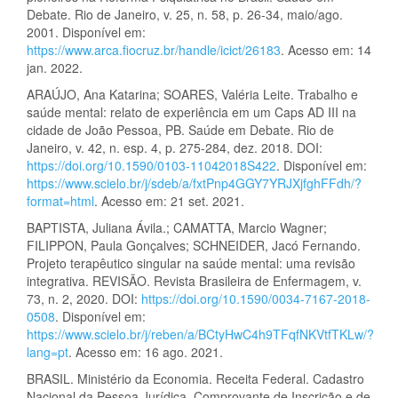
Debate. Rio de Janeiro, v. 25, n. 58, p. 26-34, maio/ago.
2001. Disponível em:
https://www.arca.fiocruz.br/handle/icict/26183
. Acesso em: 14
jan. 2022.
ARAÚJO, Ana Katarina; SOARES, Valéria Leite. Trabalho e
saúde mental: relato de experiência em um Caps AD III na
cidade de João Pessoa, PB. Saúde em Debate. Rio de
Janeiro, v. 42, n. esp. 4, p. 275-284, dez. 2018. DOI:
https://doi.org/10.1590/0103-11042018S422
. Disponível em:
https://www.scielo.br/j/sdeb/a/fxtPnp4GGY7YRJXjfghFFdh/?
format=html
. Acesso em: 21 set. 2021.
BAPTISTA, Juliana Ávila.; CAMATTA, Marcio Wagner;
FILIPPON, Paula Gonçalves; SCHNEIDER, Jacó Fernando.
Projeto terapêutico singular na saúde mental: uma revisão
integrativa. REVISÃO. Revista Brasileira de Enfermagem, v.
73, n. 2, 2020. DOI:
https://doi.org/10.1590/0034-7167-2018-
0508
. Disponível em:
https://www.scielo.br/j/reben/a/BCtyHwC4h9TFqfNKVtfTKLw/?
lang=pt
. Acesso em: 16 ago. 2021.
BRASIL. Ministério da Economia. Receita Federal. Cadastro
Nacional da Pessoa Jurídica. Comprovante de Inscrição e de