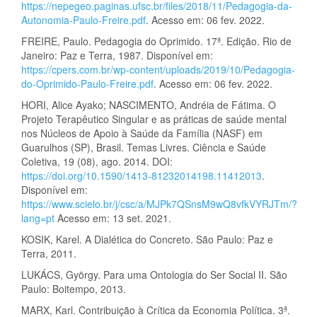
https://nepegeo.paginas.ufsc.br/files/2018/11/Pedagogia-da-
Autonomia-Paulo-Freire.pdf
. Acesso em: 06 fev. 2022.
FREIRE, Paulo. Pedagogia do Oprimido. 17ª. Edição. Rio de
Janeiro: Paz e Terra, 1987. Disponível em:
https://cpers.com.br/wp-content/uploads/2019/10/Pedagogia-
do-Oprimido-Paulo-Freire.pdf
. Acesso em: 06 fev. 2022.
HORI, Alice Ayako; NASCIMENTO, Andréia de Fátima. O
Projeto Terapêutico Singular e as práticas de saúde mental
nos Núcleos de Apoio à Saúde da Família (NASF) em
Guarulhos (SP), Brasil. Temas Livres. Ciência e Saúde
Coletiva, 19 (08), ago. 2014. DOI:
https://doi.org/10.1590/1413-81232014198.11412013
.
Disponível em:
https://www.scielo.br/j/csc/a/MJPk7QSnsM9wQ8vfkVYRJTm/?
lang=pt
Acesso em: 13 set. 2021.
KOSIK, Karel. A Dialética do Concreto. São Paulo: Paz e
Terra, 2011.
LUKÁCS, György. Para uma Ontologia do Ser Social II. São
Paulo: Boitempo, 2013.
MARX, Karl. Contribuição à Crítica da Economia Política. 3ª.