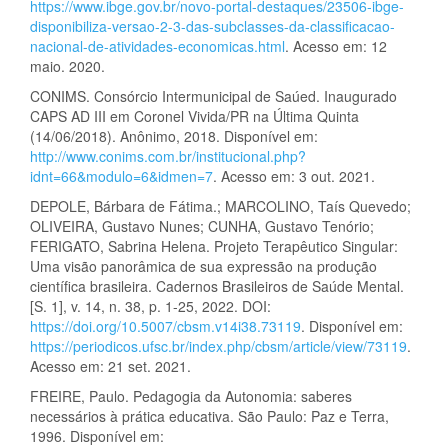
https://www.ibge.gov.br/novo-portal-destaques/23506-ibge-
disponibiliza-versao-2-3-das-subclasses-da-classificacao-
nacional-de-atividades-economicas.html
. Acesso em: 12
maio. 2020.
CONIMS. Consórcio Intermunicipal de Saúed. Inaugurado
CAPS AD III em Coronel Vivida/PR na Última Quinta
(14/06/2018). Anônimo, 2018. Disponível em:
http://www.conims.com.br/institucional.php?
idnt=66&modulo=6&idmen=7
. Acesso em: 3 out. 2021.
DEPOLE, Bárbara de Fátima.; MARCOLINO, Taís Quevedo;
OLIVEIRA, Gustavo Nunes; CUNHA, Gustavo Tenório;
FERIGATO, Sabrina Helena. Projeto Terapêutico Singular:
Uma visão panorâmica de sua expressão na produção
científica brasileira. Cadernos Brasileiros de Saúde Mental.
[S. 1], v. 14, n. 38, p. 1-25, 2022. DOI:
https://doi.org/10.5007/cbsm.v14i38.73119
. Disponível em:
https://periodicos.ufsc.br/index.php/cbsm/article/view/73119
.
Acesso em: 21 set. 2021.
FREIRE, Paulo. Pedagogia da Autonomia: saberes
necessários à prática educativa. São Paulo: Paz e Terra,
1996. Disponível em: