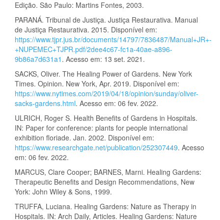
Edição. São Paulo: Martins Fontes, 2003.
PARANÁ. Tribunal de Justiça. Justiça Restaurativa. Manual
de Justiça Restaurativa. 2015. Disponível em:
https://www.tjpr.jus.br/documents/14797/7836487/Manual+JR+-
+NUPEMEC+TJPR.pdf/2dee4c67-fc1a-40ae-a896-
9b86a7d631a1
. Acesso em: 13 set. 2021.
SACKS, Oliver. The Healing Power of Gardens. New York
Times. Opinion. New York, Apr. 2019. Disponível em:
https://www.nytimes.com/2019/04/18/opinion/sunday/oliver-
sacks-gardens.html
. Acesso em: 06 fev. 2022.
ULRICH, Roger S. Health Benefits of Gardens in Hospitals.
IN: Paper for conference: plants for people international
exhibition floriade. Jan. 2002. Disponível em:
https://www.researchgate.net/publication/252307449
. Acesso
em: 06 fev. 2022.
MARCUS, Clare Cooper; BARNES, Marni. Healing Gardens:
Therapeutic Benefits and Design Recommendations, New
York: John Wiley & Sons, 1999.
TRUFFA, Luciana. Healing Gardens: Nature as Therapy in
Hospitals. IN: Arch Daily, Articles. Healing Gardens: Nature