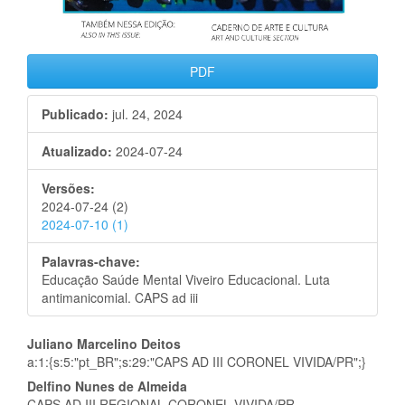
PDF
Publicado:
jul. 24, 2024
Atualizado:
2024-07-24
Versões:
2024-07-24 (2)
2024-07-10 (1)
Palavras-chave:
Educação Saúde Mental Viveiro Educacional. Luta
antimanicomial. CAPS ad iii
Conteúdo
Juliano Marcelino Deitos
a:1:{s:5:"pt_BR";s:29:"CAPS AD III CORONEL VIVIDA/PR";}
do
Delfino Nunes de Almeida
CAPS AD III REGIONAL CORONEL VIVIDA/PR