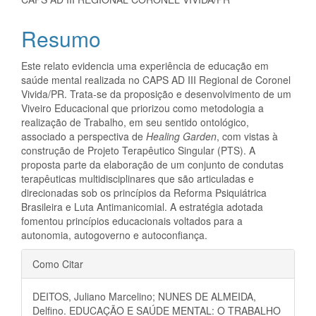
artigo
principal
Resumo
Este relato evidencia uma experiência de educação em
saúde mental realizada no CAPS AD III Regional de Coronel
Vivida/PR. Trata-se da proposição e desenvolvimento de um
Viveiro Educacional que priorizou como metodologia a
realização de Trabalho, em seu sentido ontológico,
associado a perspectiva de
Healing Garden
, com vistas à
construção de Projeto Terapêutico Singular (PTS). A
proposta parte da elaboração de um conjunto de condutas
terapêuticas multidisciplinares que são articuladas e
direcionadas sob os princípios da Reforma Psiquiátrica
Brasileira e Luta Antimanicomial. A estratégia adotada
fomentou princípios educacionais voltados para a
autonomia, autogoverno e autoconfiança.
Detalhes
Como Citar
do
DEITOS, Juliano Marcelino; NUNES DE ALMEIDA,
artigo
Delfino. EDUCAÇÃO E SAÚDE MENTAL: O TRABALHO