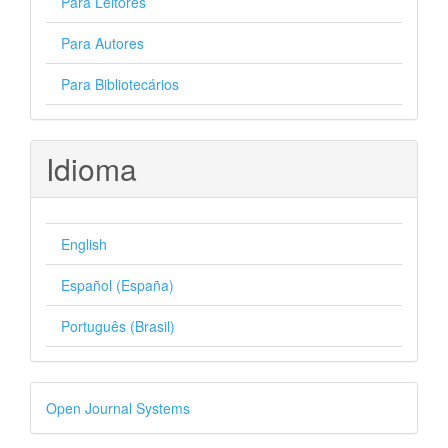
Para Leitores
Para Autores
Para Bibliotecários
Idioma
English
Español (España)
Português (Brasil)
Desenvolvido
Open Journal Systems
por