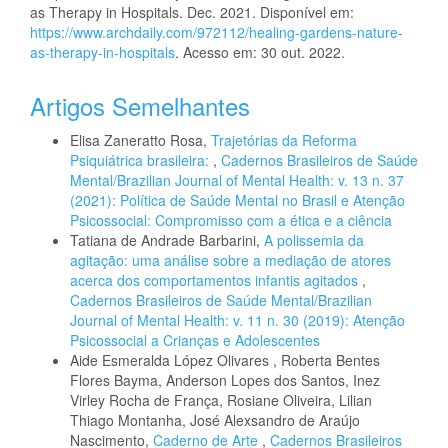
as Therapy in Hospitals. Dec. 2021. Disponível em:
https://www.archdaily.com/972112/healing-gardens-nature-
as-therapy-in-hospitals
. Acesso em: 30 out. 2022.
Artigos Semelhantes
Elisa Zaneratto Rosa,
Trajetórias da Reforma
Psiquiátrica brasileira:
,
Cadernos Brasileiros de Saúde
Mental/Brazilian Journal of Mental Health: v. 13 n. 37
(2021): Política de Saúde Mental no Brasil e Atenção
Psicossocial: Compromisso com a ética e a ciência
Tatiana de Andrade Barbarini,
A polissemia da
agitação: uma análise sobre a mediação de atores
acerca dos comportamentos infantis agitados
,
Cadernos Brasileiros de Saúde Mental/Brazilian
Journal of Mental Health: v. 11 n. 30 (2019): Atenção
Psicossocial a Crianças e Adolescentes
Aide Esmeralda López Olivares , Roberta Bentes
Flores Bayma, Anderson Lopes dos Santos, Inez
Virley Rocha de França, Rosiane Oliveira, Lilian
Thiago Montanha, José Alexsandro de Araújo
Nascimento,
Caderno de Arte
,
Cadernos Brasileiros