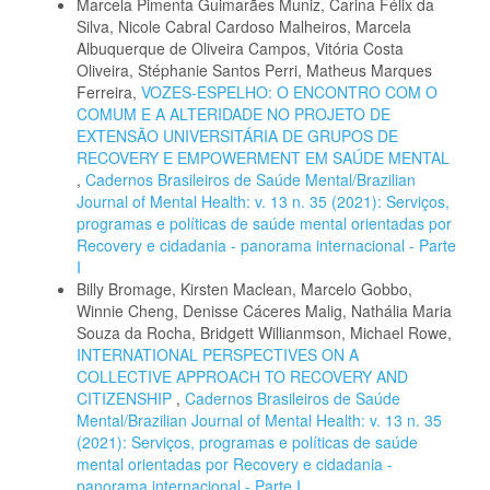
Marcela Pimenta Guimarães Muniz, Carina Félix da
Silva, Nicole Cabral Cardoso Malheiros, Marcela
Albuquerque de Oliveira Campos, Vitória Costa
Oliveira, Stéphanie Santos Perri, Matheus Marques
Ferreira,
VOZES-ESPELHO: O ENCONTRO COM O
COMUM E A ALTERIDADE NO PROJETO DE
EXTENSÃO UNIVERSITÁRIA DE GRUPOS DE
RECOVERY E EMPOWERMENT EM SAÚDE MENTAL
,
Cadernos Brasileiros de Saúde Mental/Brazilian
Journal of Mental Health: v. 13 n. 35 (2021): Serviços,
programas e políticas de saúde mental orientadas por
Recovery e cidadania - panorama internacional - Parte
I
Billy Bromage, Kirsten Maclean, Marcelo Gobbo,
Winnie Cheng, Denisse Cáceres Malig, Nathália Maria
Souza da Rocha, Bridgett Willianmson, Michael Rowe,
INTERNATIONAL PERSPECTIVES ON A
COLLECTIVE APPROACH TO RECOVERY AND
CITIZENSHIP
,
Cadernos Brasileiros de Saúde
Mental/Brazilian Journal of Mental Health: v. 13 n. 35
(2021): Serviços, programas e políticas de saúde
mental orientadas por Recovery e cidadania -
panorama internacional - Parte I