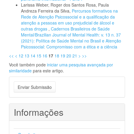
Larissa Weber, Roger dos Santos Rosa, Paula
Andreza Ferreira da Silva,
Percursos formativos na
Rede de Atenção Psicossocial e a qualificação da
atenção a pessoas em uso prejudicial de álcool e
outras drogas
,
Cadernos Brasileiros de Saúde
Mental/Brazilian Journal of Mental Health: v. 13 n. 37
(2021): Política de Saúde Mental no Brasil e Atenção
Psicossocial: Compromisso com a ética e a ciência
<<
<
12
13
14
15
16
17
18
19
20
21
>
>>
Você também pode
iniciar uma pesquisa avançada por
similaridade
para este artigo.
Enviar
Enviar Submissão
Submissão
Informações