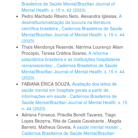
Brasileiros de Saúde Mental/Brazilian Journal of
Mental Health: v. 15 n. 42 (2023)
Pedro Machado Ribeiro Neto, Alexandra Iglesias,
A
desinstitucionalização da loucura na literatura
científica brasileira
,
Cadernos Brasileiros de Saúde
Mental/Brazilian Journal of Mental Health: v. 15 n. 44
(2023)
Thaís Mendonça Resende, Nárrima Lourenço Allam
Procópio, Teresa Cristina Soares,
A reforma
psiquiátrica brasileira e as instituições hospitalares
remanescentes:
,
Cadernos Brasileiros de Saúde
Mental/Brazilian Journal of Mental Health: v. 15 n. 44
(2023)
FABIANA ÉRICA SOUZA,
Avaliação dos leitos de
saúde mental em hospitais gerais a partir de
informações em saúde
,
Cadernos Brasileiros de
Saúde Mental/Brazilian Journal of Mental Health: v. 15
n. 44 (2023)
Adriana Fonseca, Priscilla Borelli Tavares, Tiago
Lopes Bezerra, Rita de Cassia Cavalcante , Magda
Barreto, Matheus Goveia,
A saúde mental resiste:
,
Cadernos Brasileiros de Saúde Mental/Brazilian