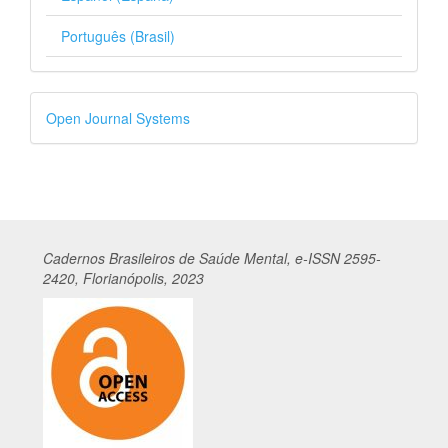
Português (Brasil)
Desenvolvido
Open Journal Systems
por
Cadernos
Br
asileiros
de Saúde Mental, e-ISSN 2595-
2420, Florianópolis, 2023