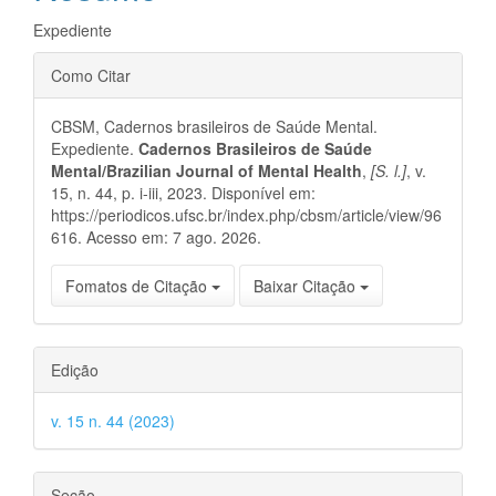
principal
Expediente
Detalhes
Como Citar
do
CBSM, Cadernos brasileiros de Saúde Mental.
artigo
Expediente.
Cadernos Brasileiros de Saúde
Mental/Brazilian Journal of Mental Health
,
[S. l.]
, v.
15, n. 44, p. i-iii, 2023. Disponível em:
https://periodicos.ufsc.br/index.php/cbsm/article/view/96
616. Acesso em: 7 ago. 2026.
Fomatos de Citação
Baixar Citação
Edição
v. 15 n. 44 (2023)
Seção