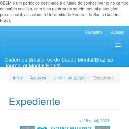
CBSM é um periódico destinado à difusão do conhecimento no campo
da saúde coletiva, com foco na área da saúde mental e atenção
psicossocial, associado à Universidade Federal de Santa Catarina,
Brasil.
Navegação
Cadastro
Acesso
Principal
Conteúdo
Toggl
principal
naviga
Barra
Lateral
Cadernos Brasileiros de Saúde Mental/Brazilian
Journal of Mental Health
Início
Arquivos
v. 15 n. 44 (2023)
Expediente
Expediente
Barra