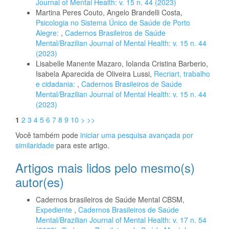
Journal of Mental Health: v. 15 n. 44 (2023)
Martina Peres Couto, Angelo Brandelli Costa,
Psicologia no Sistema Único de Saúde de Porto
Alegre:
,
Cadernos Brasileiros de Saúde
Mental/Brazilian Journal of Mental Health: v. 15 n. 44
(2023)
Lisabelle Manente Mazaro, Iolanda Cristina Barberio,
Isabela Aparecida de Oliveira Lussi,
Recriart, trabalho
e cidadania:
,
Cadernos Brasileiros de Saúde
Mental/Brazilian Journal of Mental Health: v. 15 n. 44
(2023)
1
2
3
4
5
6
7
8
9
10
>
>>
Você também pode
iniciar uma pesquisa avançada por
similaridade
para este artigo.
Artigos mais lidos pelo mesmo(s)
autor(es)
Cadernos brasileiros de Saúde Mental CBSM,
Expediente
,
Cadernos Brasileiros de Saúde
Mental/Brazilian Journal of Mental Health: v. 17 n. 54