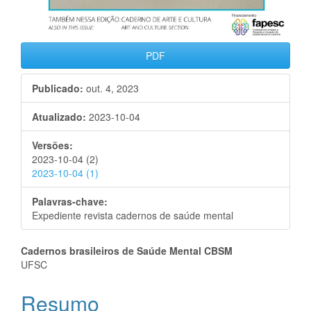
PDF
Publicado:
out. 4, 2023
Atualizado:
2023-10-04
Versões:
2023-10-04 (2)
2023-10-04 (1)
Palavras-chave:
Expediente revista cadernos de saúde mental
Conteúdo
Cadernos brasileiros de Saúde Mental CBSM
UFSC
do
Resumo
artigo