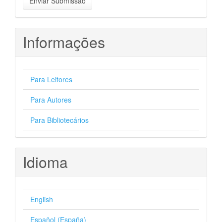
Enviar Submissão
Submissão
Informações
Para Leitores
Para Autores
Para Bibliotecários
Idioma
English
Español (España)