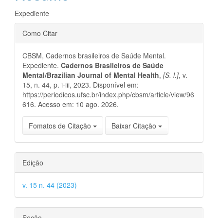
principal
Expediente
Detalhes
Como Citar
do
CBSM, Cadernos brasileiros de Saúde Mental.
artigo
Expediente.
Cadernos Brasileiros de Saúde
Mental/Brazilian Journal of Mental Health
,
[S. l.]
, v.
15, n. 44, p. i-iii, 2023. Disponível em:
https://periodicos.ufsc.br/index.php/cbsm/article/view/96
616. Acesso em: 10 ago. 2026.
Fomatos de Citação
Baixar Citação
Edição
v. 15 n. 44 (2023)
Seção