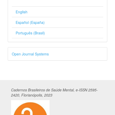
English
Español (España)
Português (Brasil)
Desenvolvido
Open Journal Systems
por
Cadernos
Br
asileiros
de Saúde Mental, e-ISSN 2595-
2420, Florianópolis, 2023