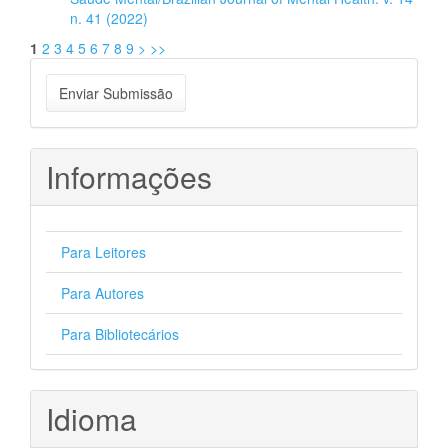
n. 41 (2022)
1
2
3
4
5
6
7
8
9
>
>>
Enviar
Enviar Submissão
Submissão
Informações
Para Leitores
Para Autores
Para Bibliotecários
Idioma