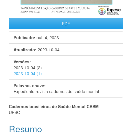
PDF
Publicado:
out. 4, 2023
Atualizado:
2023-10-04
Versões:
2023-10-04 (2)
2023-10-04 (1)
Palavras-chave:
Expediente revista cadernos de saúde mental
Conteúdo
Cadernos brasileiros de Saúde Mental CBSM
UFSC
do
Resumo
artigo