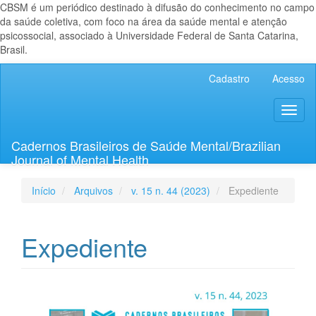
CBSM é um periódico destinado à difusão do conhecimento no campo
da saúde coletiva, com foco na área da saúde mental e atenção
psicossocial, associado à Universidade Federal de Santa Catarina,
Brasil.
Navegação
Cadastro
Acesso
Principal
Conteúdo
Toggl
principal
naviga
Barra
Lateral
Cadernos Brasileiros de Saúde Mental/Brazilian
Journal of Mental Health
Início
Arquivos
v. 15 n. 44 (2023)
Expediente
Expediente
Barra