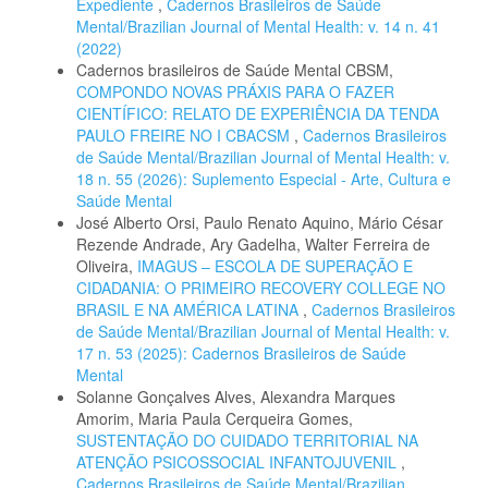
Expediente
,
Cadernos Brasileiros de Saúde
Mental/Brazilian Journal of Mental Health: v. 14 n. 41
(2022)
Cadernos brasileiros de Saúde Mental CBSM,
COMPONDO NOVAS PRÁXIS PARA O FAZER
CIENTÍFICO: RELATO DE EXPERIÊNCIA DA TENDA
PAULO FREIRE NO I CBACSM
,
Cadernos Brasileiros
de Saúde Mental/Brazilian Journal of Mental Health: v.
18 n. 55 (2026): Suplemento Especial - Arte, Cultura e
Saúde Mental
José Alberto Orsi, Paulo Renato Aquino, Mário César
Rezende Andrade, Ary Gadelha, Walter Ferreira de
Oliveira,
IMAGUS – ESCOLA DE SUPERAÇÃO E
CIDADANIA: O PRIMEIRO RECOVERY COLLEGE NO
BRASIL E NA AMÉRICA LATINA
,
Cadernos Brasileiros
de Saúde Mental/Brazilian Journal of Mental Health: v.
17 n. 53 (2025): Cadernos Brasileiros de Saúde
Mental
Solanne Gonçalves Alves, Alexandra Marques
Amorim, Maria Paula Cerqueira Gomes,
SUSTENTAÇÃO DO CUIDADO TERRITORIAL NA
ATENÇÃO PSICOSSOCIAL INFANTOJUVENIL
,
Cadernos Brasileiros de Saúde Mental/Brazilian