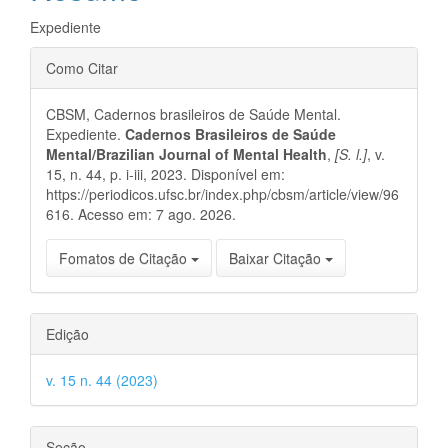
principal
Expediente
Detalhes
Como Citar
do
CBSM, Cadernos brasileiros de Saúde Mental.
artigo
Expediente.
Cadernos Brasileiros de Saúde
Mental/Brazilian Journal of Mental Health
,
[S. l.]
, v.
15, n. 44, p. i-iii, 2023. Disponível em:
https://periodicos.ufsc.br/index.php/cbsm/article/view/96
616. Acesso em: 7 ago. 2026.
Fomatos de Citação
Baixar Citação
Edição
v. 15 n. 44 (2023)
Seção