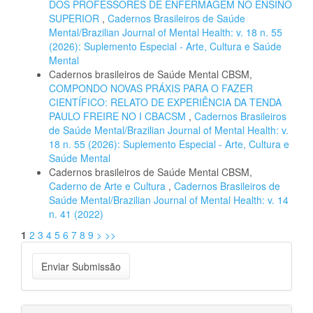
DOS PROFESSORES DE ENFERMAGEM NO ENSINO
SUPERIOR
,
Cadernos Brasileiros de Saúde
Mental/Brazilian Journal of Mental Health: v. 18 n. 55
(2026): Suplemento Especial - Arte, Cultura e Saúde
Mental
Cadernos brasileiros de Saúde Mental CBSM,
COMPONDO NOVAS PRÁXIS PARA O FAZER
CIENTÍFICO: RELATO DE EXPERIÊNCIA DA TENDA
PAULO FREIRE NO I CBACSM
,
Cadernos Brasileiros
de Saúde Mental/Brazilian Journal of Mental Health: v.
18 n. 55 (2026): Suplemento Especial - Arte, Cultura e
Saúde Mental
Cadernos brasileiros de Saúde Mental CBSM,
Caderno de Arte e Cultura
,
Cadernos Brasileiros de
Saúde Mental/Brazilian Journal of Mental Health: v. 14
n. 41 (2022)
1
2
3
4
5
6
7
8
9
>
>>
Enviar
Enviar Submissão
Submissão