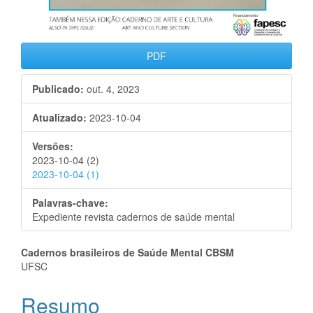
PDF
Publicado:
out. 4, 2023
Atualizado:
2023-10-04
Versões:
2023-10-04 (2)
2023-10-04 (1)
Palavras-chave:
Expediente revista cadernos de saúde mental
Conteúdo
Cadernos brasileiros de Saúde Mental CBSM
UFSC
do
Resumo
artigo