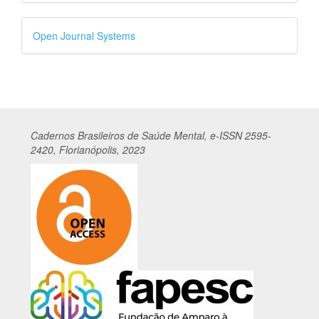
Desenvolvido
Open Journal Systems
por
Cadernos
Br
asileiros
de Saúde Mental, e-ISSN 2595-
2420, Florianópolis, 2023