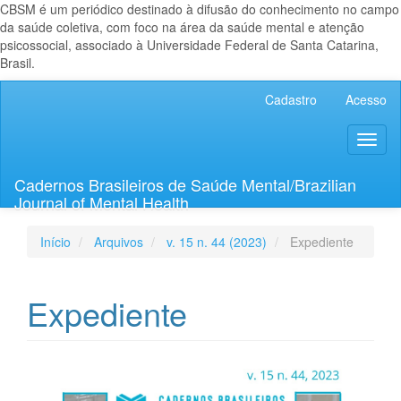
CBSM é um periódico destinado à difusão do conhecimento no campo
da saúde coletiva, com foco na área da saúde mental e atenção
psicossocial, associado à Universidade Federal de Santa Catarina,
Brasil.
Navegação
Cadastro
Acesso
Principal
Conteúdo
Toggl
principal
naviga
Barra
Lateral
Cadernos Brasileiros de Saúde Mental/Brazilian
Journal of Mental Health
Início
Arquivos
v. 15 n. 44 (2023)
Expediente
Expediente
Barra