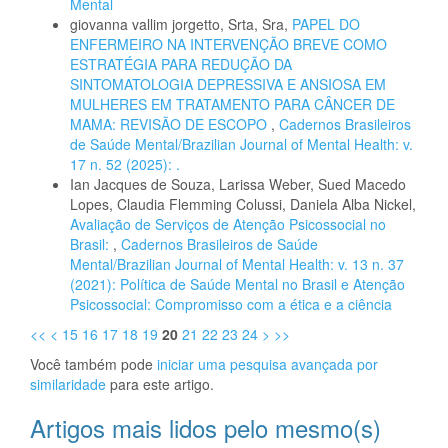
Mental
giovanna vallim jorgetto, Srta, Sra,
PAPEL DO
ENFERMEIRO NA INTERVENÇÃO BREVE COMO
ESTRATÉGIA PARA REDUÇÃO DA
SINTOMATOLOGIA DEPRESSIVA E ANSIOSA EM
MULHERES EM TRATAMENTO PARA CÂNCER DE
MAMA: REVISÃO DE ESCOPO
,
Cadernos Brasileiros
de Saúde Mental/Brazilian Journal of Mental Health: v.
17 n. 52 (2025): .
Ian Jacques de Souza, Larissa Weber, Sued Macedo
Lopes, Claudia Flemming Colussi, Daniela Alba Nickel,
Avaliação de Serviços de Atenção Psicossocial no
Brasil:
,
Cadernos Brasileiros de Saúde
Mental/Brazilian Journal of Mental Health: v. 13 n. 37
(2021): Política de Saúde Mental no Brasil e Atenção
Psicossocial: Compromisso com a ética e a ciência
<<
<
15
16
17
18
19
20
21
22
23
24
>
>>
Você também pode
iniciar uma pesquisa avançada por
similaridade
para este artigo.
Artigos mais lidos pelo mesmo(s)