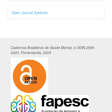
Desenvolvido
Open Journal Systems
por
Cadernos
Br
asileiros
de Saúde Mental, e-ISSN 2595-
2420, Florianópolis, 2023