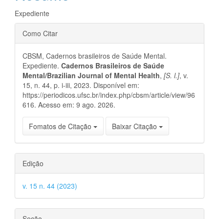
principal
Expediente
Detalhes
Como Citar
do
CBSM, Cadernos brasileiros de Saúde Mental.
artigo
Expediente.
Cadernos Brasileiros de Saúde
Mental/Brazilian Journal of Mental Health
,
[S. l.]
, v.
15, n. 44, p. i-iii, 2023. Disponível em:
https://periodicos.ufsc.br/index.php/cbsm/article/view/96
616. Acesso em: 9 ago. 2026.
Fomatos de Citação
Baixar Citação
Edição
v. 15 n. 44 (2023)
Seção