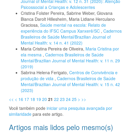
Journal of Mental Health: v. 12 n. 31 (2020): Atenção
Psicossocial a Crianças e Adolescentes
Cristina Folster Pereira, Sabrine Weber, Giovana
Bianca Darolt Hillesheim, Maria Lidiane Herculano
Graciosa,
Saúde mental na escola: Relato de
experiência do IFSC Campus Xanxerê/SC
,
Cadernos
Brasileiros de Saúde Mental/Brazilian Journal of
Mental Health: v. 14 n. 41 (2022)
Maria Cristina Pereira de Oliveira,
Maria Cristina por
ela mesma
,
Cadernos Brasileiros de Saúde
Mental/Brazilian Journal of Mental Health: v. 11 n. 29
(2019)
Sabrina Helena Ferigato,
Centros de Convivência e
produção de vida
,
Cadernos Brasileiros de Saúde
Mental/Brazilian Journal of Mental Health: v. 15 n. 42
(2023)
<<
<
16
17
18
19
20
21
22
23
24
25
>
>>
Você também pode
iniciar uma pesquisa avançada por
similaridade
para este artigo.
Artigos mais lidos pelo mesmo(s)