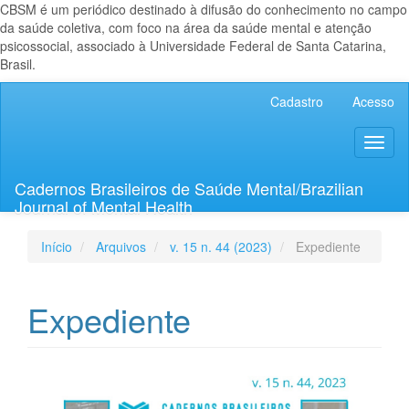
CBSM é um periódico destinado à difusão do conhecimento no campo
da saúde coletiva, com foco na área da saúde mental e atenção
psicossocial, associado à Universidade Federal de Santa Catarina,
Brasil.
Navegação
Cadastro
Acesso
Principal
Conteúdo
Toggl
principal
naviga
Barra
Lateral
Cadernos Brasileiros de Saúde Mental/Brazilian
Journal of Mental Health
Início
Arquivos
v. 15 n. 44 (2023)
Expediente
Expediente
Barra