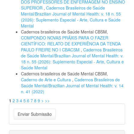
DOS PROFESSORES DE ENFERMAGEM NO ENSINO
SUPERIOR
,
Cadernos Brasileiros de Saúde
Mental/Brazilian Journal of Mental Health: v. 18 n. 55
(2026): Suplemento Especial - Arte, Cultura e Saúde
Mental
Cadernos brasileiros de Saúde Mental CBSM,
COMPONDO NOVAS PRÁXIS PARA O FAZER
CIENTÍFICO: RELATO DE EXPERIÊNCIA DA TENDA
PAULO FREIRE NO I CBACSM
,
Cadernos Brasileiros
de Saúde Mental/Brazilian Journal of Mental Health: v.
18 n. 55 (2026): Suplemento Especial - Arte, Cultura e
Saúde Mental
Cadernos brasileiros de Saúde Mental CBSM,
Caderno de Arte e Cultura
,
Cadernos Brasileiros de
Saúde Mental/Brazilian Journal of Mental Health: v. 14
n. 41 (2022)
1
2
3
4
5
6
7
8
9
>
>>
Enviar
Enviar Submissão
Submissão