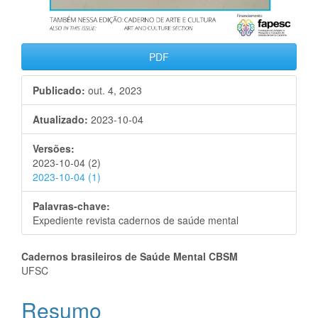
PDF
Publicado:
out. 4, 2023
Atualizado:
2023-10-04
Versões:
2023-10-04 (2)
2023-10-04 (1)
Palavras-chave:
Expediente revista cadernos de saúde mental
Conteúdo
Cadernos brasileiros de Saúde Mental CBSM
UFSC
do
Resumo
artigo