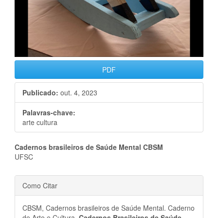
PDF
Publicado:
out. 4, 2023
Palavras-chave:
arte cultura
Conteúdo
Cadernos brasileiros de Saúde Mental CBSM
UFSC
do
Detalhes
artigo
Como Citar
do
principal
CBSM, Cadernos brasileiros de Saúde Mental. Caderno
de Arte e Cultura.
Cadernos Brasileiros de Saúde