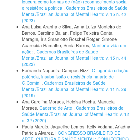
loucura como formas de (não) reconhecimento social
e resistência política
,
Cadernos Brasileiros de Saúde
Mental/Brazilian Journal of Mental Health: v. 15 n. 42
(2023)
Ana Luisa Aranha e Silva, Anna Luiza Monteiro de
Barros, Caroline Ballan, Felipe Teixeira Genta
Maragni, Íris Smaniotto Roschel Rotger, Simone
Aparecida Ramalho, Sônia Barros,
Manter a vida em
ação:
,
Cadernos Brasileiros de Saúde
Mental/Brazilian Journal of Mental Health: v. 15 n. 44
(2023)
Fernanda Nogueira Campos-Rizzi,
O lugar da criação:
potência, insubmissão e resistência na arte de
G.Comini
,
Cadernos Brasileiros de Saúde
Mental/Brazilian Journal of Mental Health: v. 11 n. 29
(2019)
Ana Carolina Moraes, Heloisa Rocha, Manuela
Moraes,
Caderno de Arte
,
Cadernos Brasileiros de
Saúde Mental/Brazilian Journal of Mental Health: v. 12
n. 32 (2020)
Paula Marujo, Jaqueline Lemos, Kelly Vedana, Ariadna
Patrícia Alvarez,
I CONGRESSO BRASILEIRO DE
ARTE, CULTURA E SAÚDE MENTAL: CONHECENDO