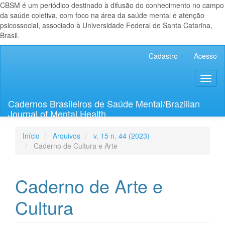
CBSM é um periódico destinado à difusão do conhecimento no campo
da saúde coletiva, com foco na área da saúde mental e atenção
psicossocial, associado à Universidade Federal de Santa Catarina,
Brasil.
Navegação
Cadastro
Acesso
Principal
Conteúdo
Toggl
principal
naviga
Barra
Lateral
Cadernos Brasileiros de Saúde Mental/Brazilian
Journal of Mental Health
Início
Arquivos
v. 15 n. 44 (2023)
Caderno de Cultura e Arte
Caderno de Arte e
Cultura