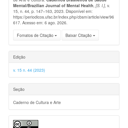
artigo
Mental/Brazilian Journal of Mental Health
,
[S. l.]
, v.
15, n. 44, p. 147–163, 2023. Disponível em:
https://periodicos.ufsc.br/index.php/cbsm/article/view/96
617. Acesso em: 6 ago. 2026.
Fomatos de Citação
Baixar Citação
Edição
v. 15 n. 44 (2023)
Seção
Caderno de Cultura e Arte