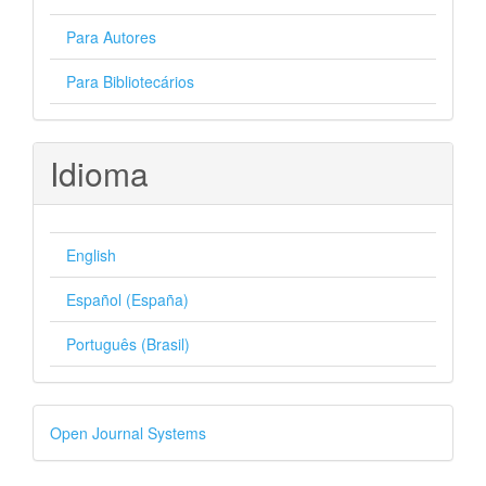
Para Autores
Para Bibliotecários
Idioma
English
Español (España)
Português (Brasil)
Desenvolvido
Open Journal Systems
por