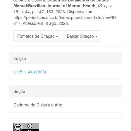
artigo
Mental/Brazilian Journal of Mental Health
,
[S. l.]
, v.
15, n. 44, p. 147–163, 2023. Disponível em:
https://periodicos.ufsc.br/index.php/cbsm/article/view/96
617. Acesso em: 8 ago. 2026.
Fomatos de Citação
Baixar Citação
Edição
v. 15 n. 44 (2023)
Seção
Caderno de Cultura e Arte