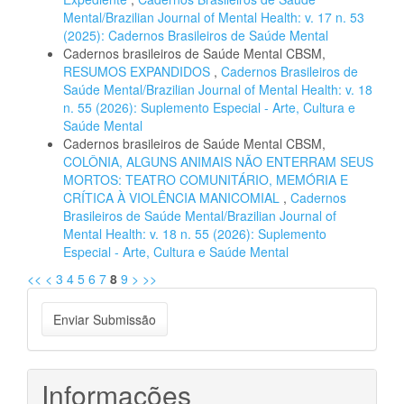
Mental/Brazilian Journal of Mental Health: v. 17 n. 53
(2025): Cadernos Brasileiros de Saúde Mental
Cadernos brasileiros de Saúde Mental CBSM,
RESUMOS EXPANDIDOS
,
Cadernos Brasileiros de
Saúde Mental/Brazilian Journal of Mental Health: v. 18
n. 55 (2026): Suplemento Especial - Arte, Cultura e
Saúde Mental
Cadernos brasileiros de Saúde Mental CBSM,
COLÔNIA, ALGUNS ANIMAIS NÃO ENTERRAM SEUS
MORTOS: TEATRO COMUNITÁRIO, MEMÓRIA E
CRÍTICA À VIOLÊNCIA MANICOMIAL
,
Cadernos
Brasileiros de Saúde Mental/Brazilian Journal of
Mental Health: v. 18 n. 55 (2026): Suplemento
Especial - Arte, Cultura e Saúde Mental
<<
<
3
4
5
6
7
8
9
>
>>
Enviar
Enviar Submissão
Submissão
Informações