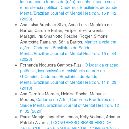
loucura como formas de (não) reconhecimento social
e resistência política
,
Cadernos Brasileiros de Saúde
Mental/Brazilian Journal of Mental Health: v. 15 n. 42
(2023)
Ana Luisa Aranha e Silva, Anna Luiza Monteiro de
Barros, Caroline Ballan, Felipe Teixeira Genta
Maragni, Íris Smaniotto Roschel Rotger, Simone
Aparecida Ramalho, Sônia Barros,
Manter a vida em
ação:
,
Cadernos Brasileiros de Saúde
Mental/Brazilian Journal of Mental Health: v. 15 n. 44
(2023)
Fernanda Nogueira Campos-Rizzi,
O lugar da criação:
potência, insubmissão e resistência na arte de
G.Comini
,
Cadernos Brasileiros de Saúde
Mental/Brazilian Journal of Mental Health: v. 11 n. 29
(2019)
Ana Carolina Moraes, Heloisa Rocha, Manuela
Moraes,
Caderno de Arte
,
Cadernos Brasileiros de
Saúde Mental/Brazilian Journal of Mental Health: v. 12
n. 32 (2020)
Paula Marujo, Jaqueline Lemos, Kelly Vedana, Ariadna
Patrícia Alvarez,
I CONGRESSO BRASILEIRO DE
ARTE, CULTURA E SAÚDE MENTAL: CONHECENDO