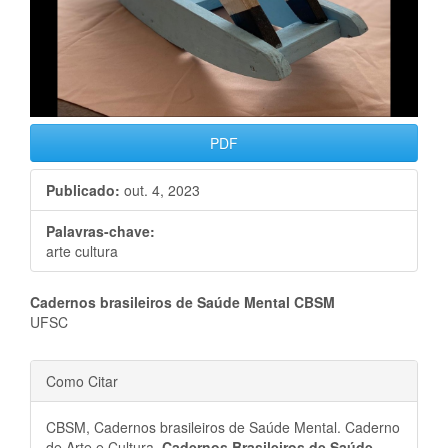
PDF
Publicado:
out. 4, 2023
Palavras-chave:
arte cultura
Conteúdo
Cadernos brasileiros de Saúde Mental CBSM
UFSC
do
Detalhes
artigo
Como Citar
do
principal
CBSM, Cadernos brasileiros de Saúde Mental. Caderno
de Arte e Cultura.
Cadernos Brasileiros de Saúde