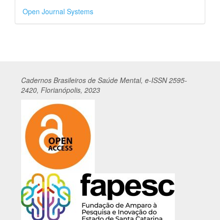
Desenvolvido
Open Journal Systems
por
Cadernos
Br
asileiros
de Saúde Mental, e-ISSN 2595-
2420, Florianópolis, 2023