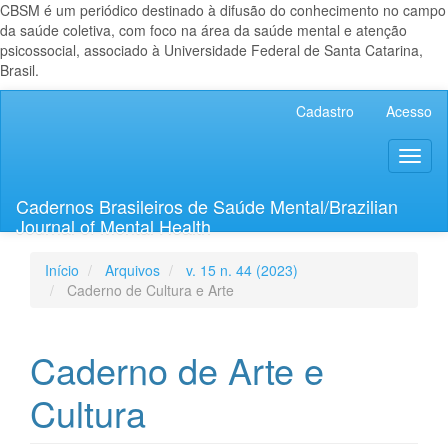
CBSM é um periódico destinado à difusão do conhecimento no campo
da saúde coletiva, com foco na área da saúde mental e atenção
psicossocial, associado à Universidade Federal de Santa Catarina,
Brasil.
Navegação
Cadastro
Acesso
Principal
Conteúdo
Toggl
principal
naviga
Barra
Lateral
Cadernos Brasileiros de Saúde Mental/Brazilian
Journal of Mental Health
Início
Arquivos
v. 15 n. 44 (2023)
Caderno de Cultura e Arte
Caderno de Arte e
Cultura