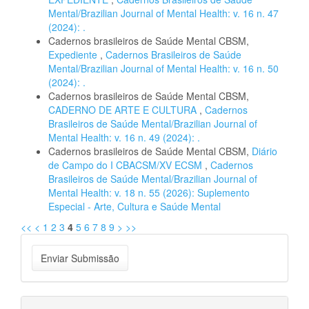
Mental/Brazilian Journal of Mental Health: v. 16 n. 47
(2024): .
Cadernos brasileiros de Saúde Mental CBSM,
Expediente
,
Cadernos Brasileiros de Saúde
Mental/Brazilian Journal of Mental Health: v. 16 n. 50
(2024): .
Cadernos brasileiros de Saúde Mental CBSM,
CADERNO DE ARTE E CULTURA
,
Cadernos
Brasileiros de Saúde Mental/Brazilian Journal of
Mental Health: v. 16 n. 49 (2024): .
Cadernos brasileiros de Saúde Mental CBSM,
Diário
de Campo do I CBACSM/XV ECSM
,
Cadernos
Brasileiros de Saúde Mental/Brazilian Journal of
Mental Health: v. 18 n. 55 (2026): Suplemento
Especial - Arte, Cultura e Saúde Mental
<<
<
1
2
3
4
5
6
7
8
9
>
>>
Enviar
Enviar Submissão
Submissão