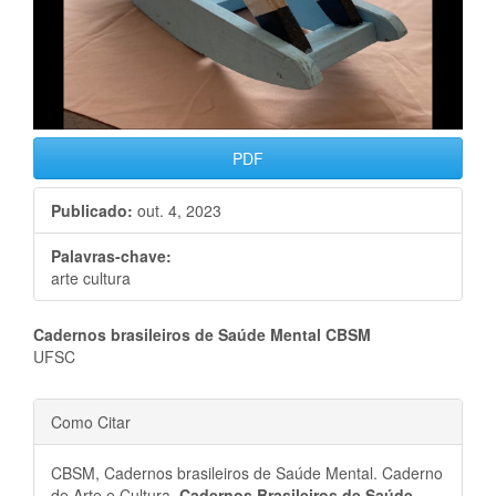
PDF
Publicado:
out. 4, 2023
Palavras-chave:
arte cultura
Conteúdo
Cadernos brasileiros de Saúde Mental CBSM
UFSC
do
Detalhes
artigo
Como Citar
do
principal
CBSM, Cadernos brasileiros de Saúde Mental. Caderno
de Arte e Cultura.
Cadernos Brasileiros de Saúde