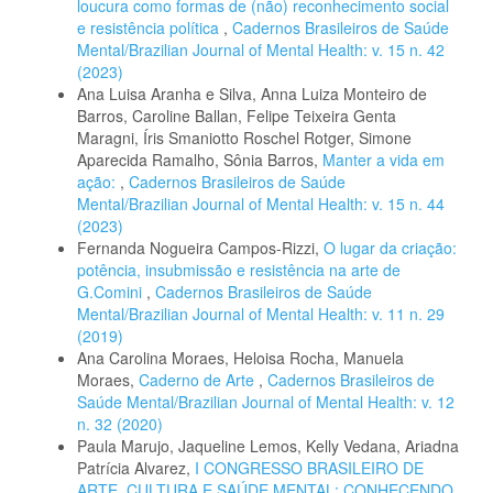
loucura como formas de (não) reconhecimento social
e resistência política
,
Cadernos Brasileiros de Saúde
Mental/Brazilian Journal of Mental Health: v. 15 n. 42
(2023)
Ana Luisa Aranha e Silva, Anna Luiza Monteiro de
Barros, Caroline Ballan, Felipe Teixeira Genta
Maragni, Íris Smaniotto Roschel Rotger, Simone
Aparecida Ramalho, Sônia Barros,
Manter a vida em
ação:
,
Cadernos Brasileiros de Saúde
Mental/Brazilian Journal of Mental Health: v. 15 n. 44
(2023)
Fernanda Nogueira Campos-Rizzi,
O lugar da criação:
potência, insubmissão e resistência na arte de
G.Comini
,
Cadernos Brasileiros de Saúde
Mental/Brazilian Journal of Mental Health: v. 11 n. 29
(2019)
Ana Carolina Moraes, Heloisa Rocha, Manuela
Moraes,
Caderno de Arte
,
Cadernos Brasileiros de
Saúde Mental/Brazilian Journal of Mental Health: v. 12
n. 32 (2020)
Paula Marujo, Jaqueline Lemos, Kelly Vedana, Ariadna
Patrícia Alvarez,
I CONGRESSO BRASILEIRO DE
ARTE, CULTURA E SAÚDE MENTAL: CONHECENDO