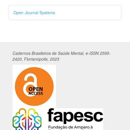
Desenvolvido
Open Journal Systems
por
Cadernos
Br
asileiros
de Saúde Mental, e-ISSN 2595-
2420, Florianópolis, 2023