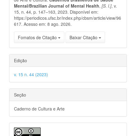
artigo
Mental/Brazilian Journal of Mental Health
,
[S. l.]
, v.
15, n. 44, p. 147–163, 2023. Disponível em:
https://periodicos.ufsc.br/index.php/cbsm/article/view/96
617. Acesso em: 8 ago. 2026.
Fomatos de Citação
Baixar Citação
Edição
v. 15 n. 44 (2023)
Seção
Caderno de Cultura e Arte