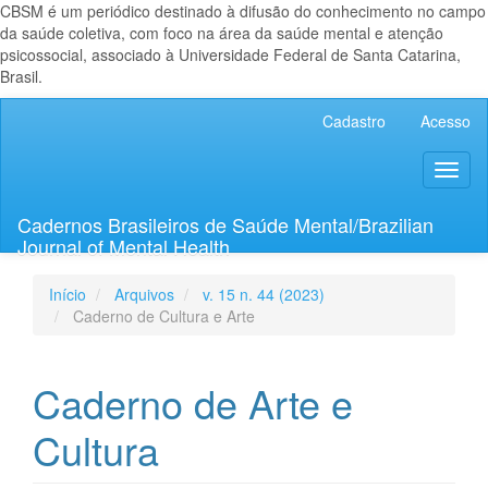
CBSM é um periódico destinado à difusão do conhecimento no campo
da saúde coletiva, com foco na área da saúde mental e atenção
psicossocial, associado à Universidade Federal de Santa Catarina,
Brasil.
Navegação
Cadastro
Acesso
Principal
Conteúdo
Toggl
principal
naviga
Barra
Lateral
Cadernos Brasileiros de Saúde Mental/Brazilian
Journal of Mental Health
Início
Arquivos
v. 15 n. 44 (2023)
Caderno de Cultura e Arte
Caderno de Arte e
Cultura