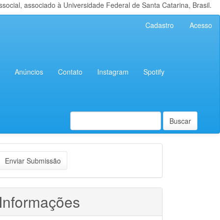
cial, associado à Universidade Federal de Santa Catarina, Brasil.
Cadastro
Acesso
Anúncios
Contato
Instagram
Spotify
Buscar
nviar
Enviar Submissão
ubmissão
Informações