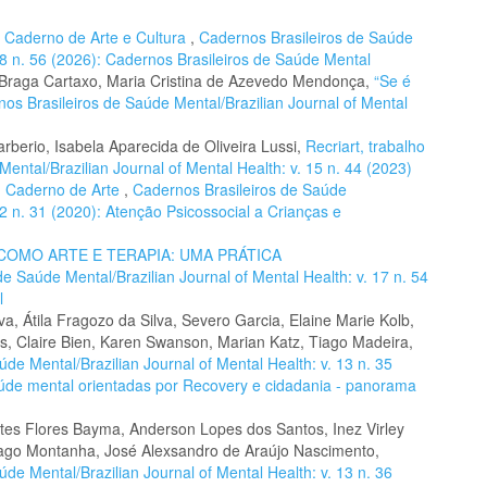
,
Caderno de Arte e Cultura
,
Cadernos Brasileiros de Saúde
 18 n. 56 (2026): Cadernos Brasileiros de Saúde Mental
Braga Cartaxo, Maria Cristina de Azevedo Mendonça,
“Se é
os Brasileiros de Saúde Mental/Brazilian Journal of Mental
rberio, Isabela Aparecida de Oliveira Lussi,
Recriart, trabalho
ental/Brazilian Journal of Mental Health: v. 15 n. 44 (2023)
,
Caderno de Arte
,
Cadernos Brasileiros de Saúde
12 n. 31 (2020): Atenção Psicossocial a Crianças e
OMO ARTE E TERAPIA: UMA PRÁTICA
e Saúde Mental/Brazilian Journal of Mental Health: v. 17 n. 54
l
va, Átila Fragozo da Silva, Severo Garcia, Elaine Marie Kolb,
s, Claire Bien, Karen Swanson, Marian Katz, Tiago Madeira,
de Mental/Brazilian Journal of Mental Health: v. 13 n. 35
aúde mental orientadas por Recovery e cidadania - panorama
tes Flores Bayma, Anderson Lopes dos Santos, Inez Virley
hiago Montanha, José Alexsandro de Araújo Nascimento,
de Mental/Brazilian Journal of Mental Health: v. 13 n. 36