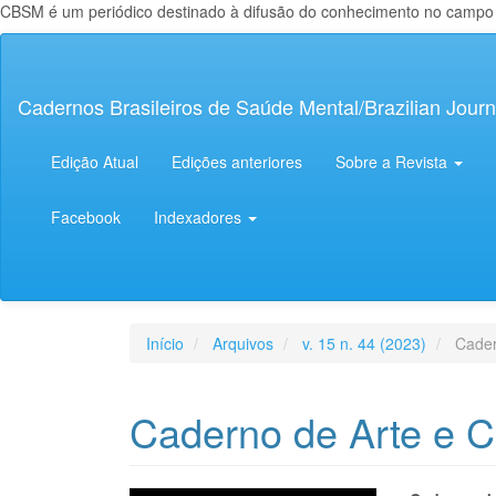
CBSM é um periódico destinado à difusão do conhecimento no campo da
Navegação
Principal
Conteúdo
Cadernos Brasileiros de Saúde Mental/Brazilian Journ
principal
Barra
Lateral
Edição Atual
Edições anteriores
Sobre a Revista
Facebook
Indexadores
Início
Arquivos
v. 15 n. 44 (2023)
Cader
Caderno de Arte e C