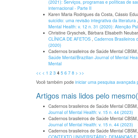
(2021): Serviços, programas e políticas de s
internacional - Parte II
Karen Maria Rodrigues da Costa, Cássio Ed
suicídio: uma revisão integrativa da literatura
Mental Health: v. 12 n. 31 (2020): Atenção Ps
Christine Gryschek, Bárbara Elisabeth Neuba
CLÍNICA DE AFETOS
,
Cadernos Brasileiros d
(2020)
Cadernos brasileiros de Saúde Mental CBSM
Saúde Mental/Brazilian Journal of Mental Hea
Mental
<<
<
1
2
3
4
5
6
7
8
>
>>
Você também pode
iniciar uma pesquisa avançada p
Artigos mais lidos pelo mesmo(
Cadernos brasileiros de Saúde Mental CBSM
Journal of Mental Health: v. 15 n. 44 (2023)
Cadernos brasileiros de Saúde Mental CBSM
Journal of Mental Health: v. 15 n. 44 (2023)
Cadernos brasileiros de Saúde Mental CBSM
CONTEXTO UNIVERSITÁRIO: DEMANDAS 