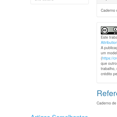
Caderno d
Este trab
Attributio
A public
um model
(
https://
que outro
trabalho,
crédito pe
Refer
Caderno de 
Artigos Semelhantes