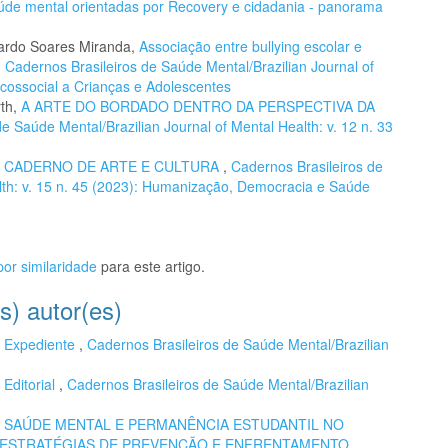
aúde mental orientadas por Recovery e cidadania - panorama
uardo Soares Miranda,
Associação entre bullying escolar e
,
Cadernos Brasileiros de Saúde Mental/Brazilian Journal of
icossocial a Crianças e Adolescentes
rth,
A ARTE DO BORDADO DENTRO DA PERSPECTIVA DA
e Saúde Mental/Brazilian Journal of Mental Health: v. 12 n. 33
,
CADERNO DE ARTE E CULTURA
,
Cadernos Brasileiros de
lth: v. 15 n. 45 (2023): Humanização, Democracia e Saúde
or similaridade
para este artigo.
s) autor(es)
,
Expediente
,
Cadernos Brasileiros de Saúde Mental/Brazilian
,
Editorial
,
Cadernos Brasileiros de Saúde Mental/Brazilian
,
SAÚDE MENTAL E PERMANÊNCIA ESTUDANTIL NO
E ESTRATÉGIAS DE PREVENÇÃO E ENFRENTAMENTO
,