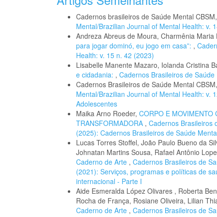
Cadernos brasileiros de Saúde Mental CBSM
Mental/Brazilian Journal of Mental Health: v.
Andreza Abreus de Moura, Charmênia Maria 
para jogar dominó, eu jogo em casa”:
,
Cadern
Health: v. 15 n. 42 (2023)
Lisabelle Manente Mazaro, Iolanda Cristina Ba
e cidadania:
,
Cadernos Brasileiros de Saúde M
Cadernos Brasileiros de Saúde Mental CBSM
Mental/Brazilian Journal of Mental Health: v. 
Adolescentes
Maika Arno Roeder,
CORPO E MOVIMENTO C
TRANSFORMADORA
,
Cadernos Brasileiros d
(2025): Cadernos Brasileiros de Saúde Menta
Lucas Torres Stoffel, João Paulo Bueno da Sil
Johnatan Martins Sousa, Rafael Antônio Lope
Caderno de Arte
,
Cadernos Brasileiros de Saú
(2021): Serviços, programas e políticas de s
internacional - Parte I
Aide Esmeralda López Olivares , Roberta Ben
Rocha de França, Rosiane Oliveira, Lilian T
Caderno de Arte
,
Cadernos Brasileiros de Saú