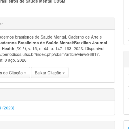
eúdo
rasileiros de Saúde Mental CBSM
hes
ar
pal
ernos brasileiros de Saúde Mental. Caderno de Arte e
adernos Brasileiros de Saúde Mental/Brazilian Journal
l Health
,
[S. l.]
, v. 15, n. 44, p. 147–163, 2023. Disponível
://periodicos.ufsc.br/index.php/cbsm/article/view/96617.
m: 8 ago. 2026.
s de Citação
Baixar Citação
44 (2023)
D