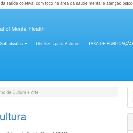
 saúde coletiva, com foco na área da saúde mental e atenção psicosso
al of Mental Health
Submissões
Diretrizes para Autores
TAXA DE PUBLICAÇÃO
E
no de Cultura e Arte
S
ultura