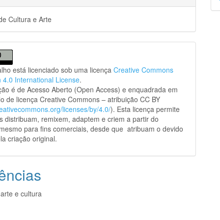
p
e Cultura e Arte
alho está licenciado sob uma licença
Creative Commons
n 4.0 International License
.
ação é de Acesso Aberto (Open Access) e enquadrada em
o de licença Creative Commons – atribuição CC BY
creativecommons.org/licenses/by/4.0/
). Esta licença permite
s distribuam, remixem, adaptem e criem a partir do
 mesmo para fins comerciais, desde que atribuam o devido
la criação original.
ências
arte e cultura