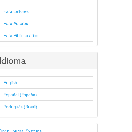
Para Leitores
Para Autores
Para Bibliotecários
Idioma
English
Español (España)
Português (Brasil)
esenvolvido
Open Journal Systems