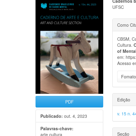
Barra
Cont
Cadernos b
UFSC
lateral
do
Detal
de
artigo
Como Cit
do
artigos
princi
CBSM, Cad
artigo
Cultura.
C
of Menta
em: https
Acesso e
Fomato
Edição
PDF
v. 15 n. 
Publicado:
out. 4, 2023
Palavras-chave:
Seção
arte cultura