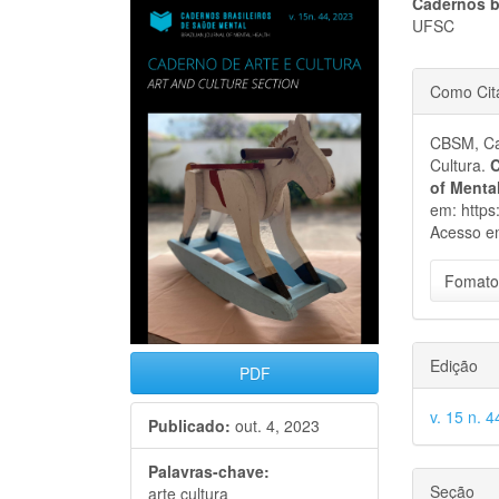
Barra
Cont
Cadernos b
UFSC
lateral
do
Detal
de
artigo
Como Cit
do
artigos
princi
CBSM, Cad
artigo
Cultura.
C
of Menta
em: https
Acesso e
Fomato
Edição
PDF
v. 15 n. 
Publicado:
out. 4, 2023
Palavras-chave:
Seção
arte cultura