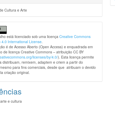
p
e Cultura e Arte
alho está licenciado sob uma licença
Creative Commons
n 4.0 International License
.
ação é de Acesso Aberto (Open Access) e enquadrada em
o de licença Creative Commons – atribuição CC BY
creativecommons.org/licenses/by/4.0/
). Esta licença permite
s distribuam, remixem, adaptem e criem a partir do
 mesmo para fins comerciais, desde que atribuam o devido
la criação original.
ências
arte e cultura