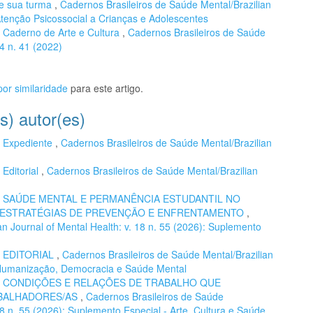
 e sua turma
,
Cadernos Brasileiros de Saúde Mental/Brazilian
 Atenção Psicossocial a Crianças e Adolescentes
,
Caderno de Arte e Cultura
,
Cadernos Brasileiros de Saúde
14 n. 41 (2022)
or similaridade
para este artigo.
s) autor(es)
,
Expediente
,
Cadernos Brasileiros de Saúde Mental/Brazilian
,
Editorial
,
Cadernos Brasileiros de Saúde Mental/Brazilian
,
SAÚDE MENTAL E PERMANÊNCIA ESTUDANTIL NO
E ESTRATÉGIAS DE PREVENÇÃO E ENFRENTAMENTO
,
n Journal of Mental Health: v. 18 n. 55 (2026): Suplemento
,
EDITORIAL
,
Cadernos Brasileiros de Saúde Mental/Brazilian
): Humanização, Democracia e Saúde Mental
,
CONDIÇÕES E RELAÇÕES DE TRABALHO QUE
ABALHADORES/AS
,
Cadernos Brasileiros de Saúde
 18 n. 55 (2026): Suplemento Especial - Arte, Cultura e Saúde