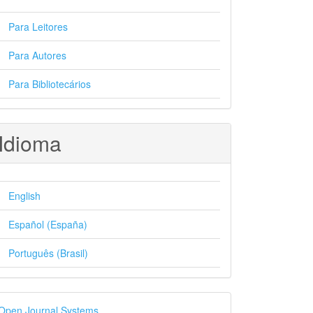
Para Leitores
Para Autores
Para Bibliotecários
Idioma
English
Español (España)
Português (Brasil)
esenvolvido
Open Journal Systems