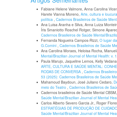
Fabiane Helene Valmore, Anna Carolina Vicent
Harete Vianna Moreno,
Arte, cultura e loucu
política
,
Cadernos Brasileiros de Saúde Mental
Ana Luisa Aranha e Silva, Anna Luiza Monteiro
Íris Smaniotto Roschel Rotger, Simone Apare
Cadernos Brasileiros de Saúde Mental/Brazilia
Fernanda Nogueira Campos-Rizzi,
O lugar da
G.Comini
,
Cadernos Brasileiros de Saúde Ment
Ana Carolina Moraes, Heloisa Rocha, Manue
Mental/Brazilian Journal of Mental Health: v. 
Paula Marujo, Jaqueline Lemos, Kelly Vedana,
ARTE, CULTURA E SAÚDE MENTAL: CONH
RODAS DE CONVERSA
,
Cadernos Brasileiro
53 (2025): Cadernos Brasileiros de Saúde Me
Mahamoud Baydoun, José Juliano Cedaro,
D
meio do Teatro
,
Cadernos Brasileiros de Saúd
Cadernos brasileiros de Saúde Mental CBSM
Saúde Mental/Brazilian Journal of Mental Healt
Carlos Alberto Severo Garcia Jr., Roger Flor
ESTRATÉGIAS DE PRODUÇÃO DE CUIDAD
Saúde Mental/Brazilian Journal of Mental Healt