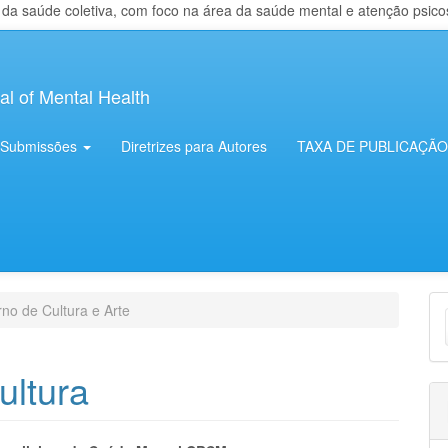
 saúde coletiva, com foco na área da saúde mental e atenção psicosso
al of Mental Health
Submissões
Diretrizes para Autores
TAXA DE PUBLICAÇÃO
E
no de Cultura e Arte
S
ultura