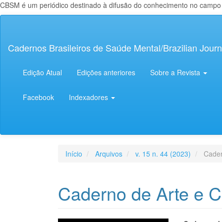
CBSM é um periódico destinado à difusão do conhecimento no campo da
Navegação
Principal
Conteúdo
Cadernos Brasileiros de Saúde Mental/Brazilian Journ
principal
Barra
Lateral
Edição Atual
Edições anteriores
Sobre a Revista
Facebook
Indexadores
Início
Arquivos
v. 15 n. 44 (2023)
Cader
Caderno de Arte e C