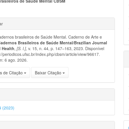
eúdo
rasileiros de Saúde Mental CBSM
hes
ar
pal
ernos brasileiros de Saúde Mental. Caderno de Arte e
adernos Brasileiros de Saúde Mental/Brazilian Journal
l Health
,
[S. l.]
, v. 15, n. 44, p. 147–163, 2023. Disponível
://periodicos.ufsc.br/index.php/cbsm/article/view/96617.
m: 6 ago. 2026.
s de Citação
Baixar Citação
44 (2023)
D