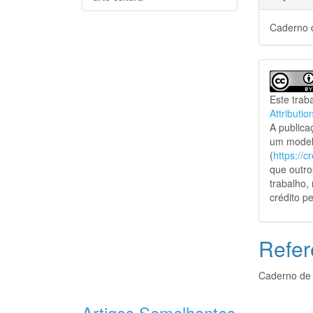
Caderno d
Este trab
Attributio
A public
um model
(
https://
que outro
trabalho,
crédito pe
Refer
Caderno de 
Artigos Semelhantes