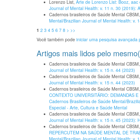
Lorenzo List,
Arte de Lorenzo List: Booz, aac
Journal of Mental Health: v. 11 n. 30 (2019):
Cadernos brasileiros de Saúde Mental CBSM
Mental/Brazilian Journal of Mental Health: v. 
1
2
3
4
5
6
7
8
>
>>
Você também pode
iniciar uma pesquisa avançada p
Artigos mais lidos pelo mesmo(
Cadernos brasileiros de Saúde Mental CBSM
Journal of Mental Health: v. 15 n. 44 (2023)
Cadernos brasileiros de Saúde Mental CBSM
Journal of Mental Health: v. 15 n. 44 (2023)
Cadernos brasileiros de Saúde Mental CBSM
CONTEXTO UNIVERSITÁRIO: DEMANDAS 
Cadernos Brasileiros de Saúde Mental/Brazilia
Especial - Arte, Cultura e Saúde Mental
Cadernos brasileiros de Saúde Mental CBSM
Journal of Mental Health: v. 15 n. 45 (2023
Cadernos brasileiros de Saúde Mental CBSM
REPERCUTEM NA SAÚDE MENTAL DE TR
Mental/Brazilian Journal of Mental Health: v.