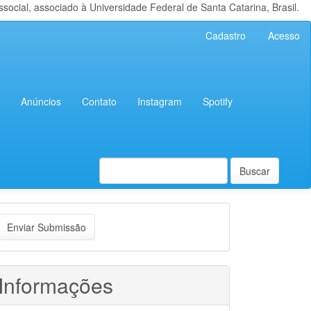
cial, associado à Universidade Federal de Santa Catarina, Brasil.
Cadastro
Acesso
Anúncios
Contato
Instagram
Spotify
Buscar
nviar
Enviar Submissão
ubmissão
Informações