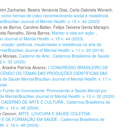
ini Zacharias, Beatriz Venancia Dias, Carla Gabriela Wünsch,
ra como formas de (não) reconhecimento social e resistência
/Brazilian Journal of Mental Health: v. 15 n. 42 (2023)
 de Barros, Caroline Ballan, Felipe Teixeira Genta Maragni,
cida Ramalho, Sônia Barros,
Manter a vida em ação:
,
n Journal of Mental Health: v. 15 n. 44 (2023)
 criação: potência, insubmissão e resistência na arte de
al/Brazilian Journal of Mental Health: v. 11 n. 29 (2019)
la Moraes,
Caderno de Arte
,
Cadernos Brasileiros de Saúde
12 n. 32 (2020)
 Ariadna Patrícia Alvarez,
I CONGRESSO BRASILEIRO DE
ECENDO OS TEMAS DAS PRODUÇÕES CIENTÍFICAS DAS
s de Saúde Mental/Brazilian Journal of Mental Health: v. 17 n.
ntal
o Fundo do Inconsciente: Promovendo a Saúde Mental por
e Mental/Brazilian Journal of Mental Health: v. 12 n. 32 (2020)
,
CADERNO DE ARTE E CULTURA
,
Cadernos Brasileiros de
h: v. 16 n. 48 (2024): .
es Ceccon,
ARTE, LOUCURA E SAÚDE COLETIVA:
O E DE FORMAÇÃO EM SAÚDE
,
Cadernos Brasileiros de
h: v. 16 n. 48 (2024): .