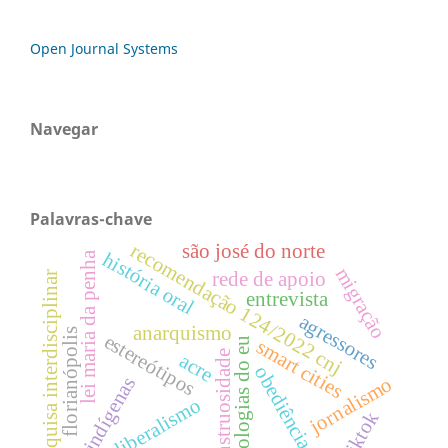
Open Journal Systems
Navegar
Palavras-chave
recomendação 124/2022 cnj
são josé do norte
história oral
lei maria da penha
migração
rede de apoio
pesquisa interdisciplinar
entrevista
agressores
anarquismo
florianópolis
estereótipos
tecnologias do eu
smart cities
monstruosidade
acre
obediência
jornalismo
indígenas
neoliberalismo
tiktok