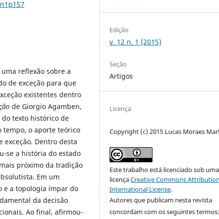
2n1p157
Edição
v. 12 n. 1 (2015)
Seção
 uma reflexão sobre a
Artigos
ado de exceção para que
exceção existentes dentro
ção
de Giorgio Agamben,
Licença
 do texto histórico de
 tempo, o aporte teórico
Copyright (c) 2015 Lucas Moraes Mar
de exceção. Dentro desta
se a história do estado
 mais próximo da tradição
Este trabalho está licenciado sob um
absolutista. Em um
licença
Creative Commons Attribution
 e a topologia ímpar do
International License
.
ndamental da decisão
Autores que publicam nesta revista
ionais. Ao final, afirmou-
concordam com os seguintes termos