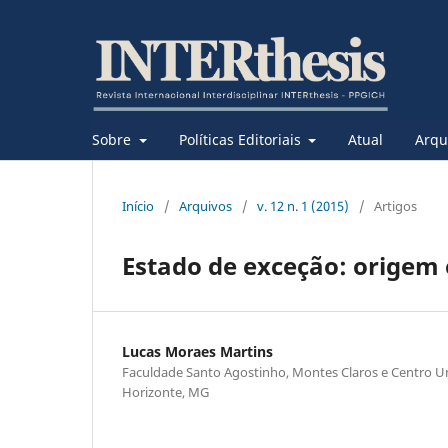
Sobre
Políticas Editoriais
Atual
Arqu
Início
/
Arquivos
/
v. 12 n. 1 (2015)
/
Artigos
Estado de exceção: origem 
Lucas Moraes Martins
Faculdade Santo Agostinho, Montes Claros e Centro Un
Horizonte, MG