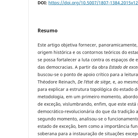
DOI:
https://doi.org/10.5007/1807-1384.2015v1
Resumo
Este artigo objetiva fornecer, panoramicamente,
origem histórica e os contornos teóricos do est
se possa fortalecer a luta contra os espaços de 
das democracias. A partir da obra
Estado de exce
buscou-se o ponto de apoio crítico para a leitura
Théodore Reinach,
De l’état de siège
, e, ao mesmo
para explicar a estrutura topológica do estado 
metodologia, em um primeiro momento, abordou-
de exceção, vislumbrando, enfim, que este está
democrático-revolucionária do que da tradição 
segundo momento, analisou-se o funcionamento
estado de exceção, bem como a importância fu
soberana para a instauração de situações excepc