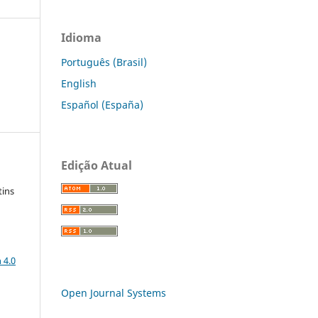
Idioma
Português (Brasil)
English
Español (España)
Edição Atual
tins
a
 4.0
Open Journal Systems
: