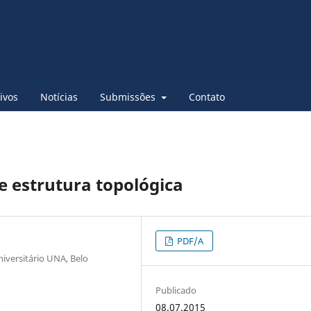
ivos
Notícias
Submissões
Contato
e estrutura topológica
PDF/A
iversitário UNA, Belo
Publicado
08.07.2015