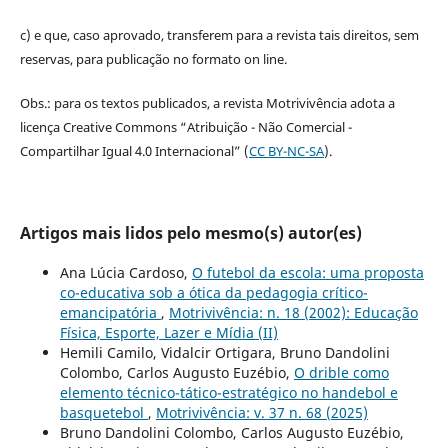
c) e que, caso aprovado, transferem para a revista tais direitos, sem
reservas, para publicação no formato on line.
Obs.: para os textos publicados, a revista Motrivivência adota a
licença Creative Commons “Atribuição - Não Comercial -
Compartilhar Igual 4.0 Internacional” (
CC BY-NC-SA
).
Artigos mais lidos pelo mesmo(s) autor(es)
Ana Lúcia Cardoso,
O futebol da escola: uma proposta
co-educativa sob a ótica da pedagogia crítico-
emancipatória
,
Motrivivência: n. 18 (2002): Educação
Física, Esporte, Lazer e Mídia (II)
Hemili Camilo, Vidalcir Ortigara, Bruno Dandolini
Colombo, Carlos Augusto Euzébio,
O drible como
elemento técnico-tático-estratégico no handebol e
basquetebol
,
Motrivivência: v. 37 n. 68 (2025)
Bruno Dandolini Colombo, Carlos Augusto Euzébio,