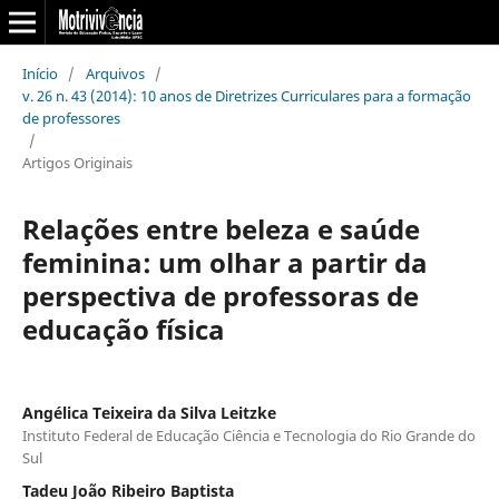
Início
/
Arquivos
/
v. 26 n. 43 (2014): 10 anos de Diretrizes Curriculares para a formação
de professores
/
Artigos Originais
Relações entre beleza e saúde
feminina: um olhar a partir da
perspectiva de professoras de
educação física
Angélica Teixeira da Silva Leitzke
Instituto Federal de Educação Ciência e Tecnologia do Rio Grande do
Sul
Tadeu João Ribeiro Baptista