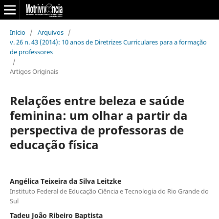
Início
/
Arquivos
/
v. 26 n. 43 (2014): 10 anos de Diretrizes Curriculares para a formação
de professores
/
Artigos Originais
Relações entre beleza e saúde
feminina: um olhar a partir da
perspectiva de professoras de
educação física
Angélica Teixeira da Silva Leitzke
Instituto Federal de Educação Ciência e Tecnologia do Rio Grande do
Sul
Tadeu João Ribeiro Baptista