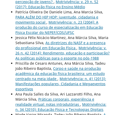
percepção de jovens?
,
Motrivivência: v. 29 n. 52
(2017): Educação Física no Ensino Médio
Patrícia Oliveira De Daniele Lima, Ana Marcia Silva,
PARA ALÉM DO HIP HOP: juventude, cidadania e
movimento social
,
Motrivivência: n. 23 (2004): A
produção do curso de especialização em Educação
Física Escolar do NEPEF/CDS/UFSC
Jessica Félix Nicácio Martinez, Ana Márcia Silva, Maria
Sebastiana Silva,
As diretrizes do NASF e a presença
do profissional em Educação Física
,
Motrivivência: v.
26 n. 42 (2014): Rendimento, educação e participação?
As políticas públicas para o esporte no pós-1988
Priscilla de Cesaro Antunes, Ana Márcia Silva, Tadeu
João Ribeiro Baptista,
Corpo e saúde na produção
acadêmica da educação física brasileira: um estudo
centrado na meia idade
,
Motrivivência: n. 41 (2013):
Manifestações populares, Cidadania e Megaeventos
esportivos
Ana Paula Salles da Silva, Ari Lazzarotti Filho, Ana
Márcia Silva,
Práticas corporais, experiência e
realidade virtual: notas introdutórias
,
Motrivivência:
n. 34 (2010): Educação Física e Tecnologias Digitais
Made Júnior Miranda, Tadeu João Ribeiro Baptista,
A