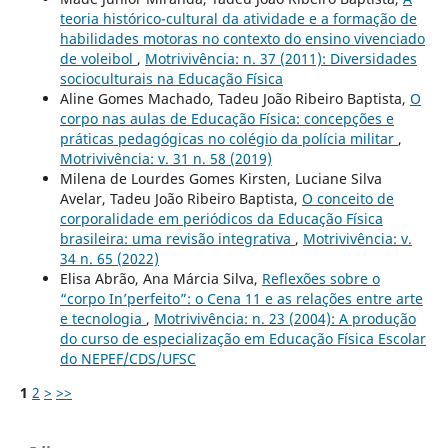
teoria histórico-cultural da atividade e a formação de
habilidades motoras no contexto do ensino vivenciado
de voleibol
,
Motrivivência: n. 37 (2011): Diversidades
socioculturais na Educação Física
Aline Gomes Machado, Tadeu João Ribeiro Baptista,
O
corpo nas aulas de Educação Física: concepções e
práticas pedagógicas no colégio da polícia militar
,
Motrivivência: v. 31 n. 58 (2019)
Milena de Lourdes Gomes Kirsten, Luciane Silva
Avelar, Tadeu João Ribeiro Baptista,
O conceito de
corporalidade em periódicos da Educação Física
brasileira: uma revisão integrativa
,
Motrivivência: v.
34 n. 65 (2022)
Elisa Abrão, Ana Márcia Silva,
Reflexões sobre o
“corpo In’perfeito”: o Cena 11 e as relações entre arte
e tecnologia
,
Motrivivência: n. 23 (2004): A produção
do curso de especialização em Educação Física Escolar
do NEPEF/CDS/UFSC
1
2
>
>>