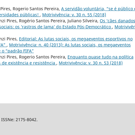
 Pires, Rogerio Santos Pereira,
A servidão voluntária, “se é público 
versidades públicas!
,
Motrivivência: v. 30 n. 55 (2018)
zi Pires, Rogério Santos Pereira, Juliano Silveira,
Os ‘cães danado
sociais: os ‘rastros de lama’ do Estado Pós-Democrático
,
Motrivivên
nzi Pires,
Editorial: As lutas sociais, os megaeventos esportivos no
IFA”
,
Motrivivência: n. 40 (2013): As lutas sociais, os megaeventos
 e o “padrão FIFA”
nzi Pires, Rogerio Santos Pereira,
Enquanto quase tudo na política
s de existência e resistência
,
Motrivivência: v. 30 n. 53 (2018)
l, ISSNe: 2175-8042.