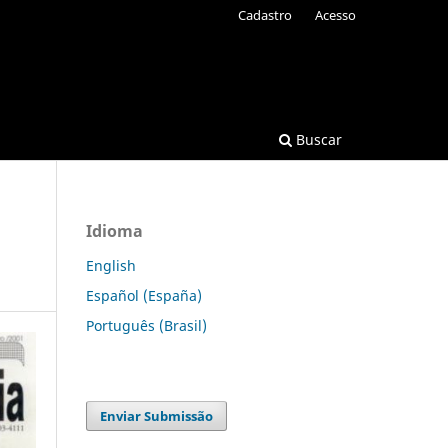
Cadastro
Acesso
Buscar
Idioma
English
Español (España)
Português (Brasil)
Enviar Submissão