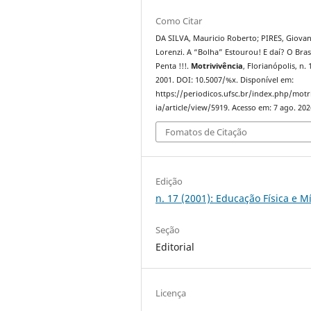
Como Citar
DA SILVA, Mauricio Roberto; PIRES, Giovan
Lorenzi. A “Bolha” Estourou! E daí? O Brasi
Penta !!!.
Motrivivência
, Florianópolis, n. 
2001. DOI: 10.5007/%x. Disponível em:
https://periodicos.ufsc.br/index.php/motr
ia/article/view/5919. Acesso em: 7 ago. 202
Fomatos de Citação
Edição
n. 17 (2001): Educação Física e M
Seção
Editorial
Licença