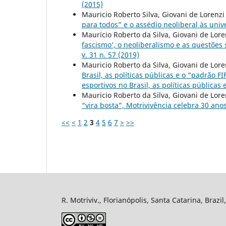
(2015)
Mauricio Roberto Silva, Giovani de Lorenzi
para todos” e o assédio neoliberal às uni
Maurício Roberto da Silva, Giovani de Loren
fascismo’, o neoliberalismo e as questões 
v. 31 n. 57 (2019)
Mauricio Roberto da Silva, Giovani de Lore
Brasil, as políticas públicas e o “padrão F
esportivos no Brasil, as políticas públicas
Mauricio Roberto da Silva, Giovani de Lore
“vira bosta”, Motrivivência celebra 30 ano
<<
<
1
2
3
4
5
6
7
>
>>
R. Motriviv., Florianópolis, Santa Catarina, Brazi