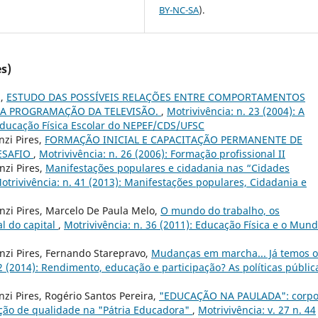
BY-NC-SA
).
s)
s,
ESTUDO DAS POSSÍVEIS RELAÇÕES ENTRE COMPORTAMENTOS
 A PROGRAMAÇÃO DA TELEVISÃO.
,
Motrivivência: n. 23 (2004): A
Educação Física Escolar do NEPEF/CDS/UFSC
nzi Pires,
FORMAÇÃO INICIAL E CAPACITAÇÃO PERMANENTE DE
ESAFIO
,
Motrivivência: n. 26 (2006): Formação profissional II
nzi Pires,
Manifestações populares e cidadania nas “Cidades
otrivivência: n. 41 (2013): Manifestações populares, Cidadania e
enzi Pires, Marcelo De Paula Melo,
O mundo do trabalho, os
al do capital
,
Motrivivência: n. 36 (2011): Educação Física e o Mun
enzi Pires, Fernando Starepravo,
Mudanças em marcha... Já temos o
42 (2014): Rendimento, educação e participação? As políticas públic
nzi Pires, Rogério Santos Pereira,
"EDUCAÇÃO NA PAULADA": corpo
ção de qualidade na "Pátria Educadora"
,
Motrivivência: v. 27 n. 44