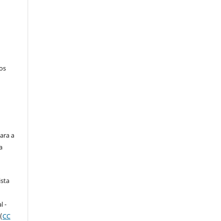
tos
ara a
a
ista
e
l -
(
CC