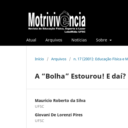
Atual
Arquivos
Notícias
Sobre
Início
/
Arquivos
/
n. 17 (2001): Educação Física e M
A “Bolha” Estourou! E daí? 
Mauricio Roberto da Silva
UFSC
Giovani De Lorenzi Pires
UFSC