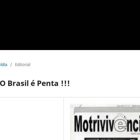
ídia
/
Editorial
O Brasil é Penta !!!