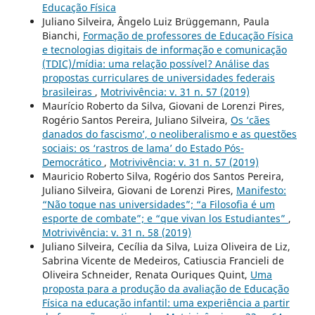
Educação Física
Juliano Silveira, Ângelo Luiz Brüggemann, Paula
Bianchi,
Formação de professores de Educação Física
e tecnologias digitais de informação e comunicação
(TDIC)/mídia: uma relação possível? Análise das
propostas curriculares de universidades federais
brasileiras
,
Motrivivência: v. 31 n. 57 (2019)
Maurício Roberto da Silva, Giovani de Lorenzi Pires,
Rogério Santos Pereira, Juliano Silveira,
Os ‘cães
danados do fascismo’, o neoliberalismo e as questões
sociais: os ‘rastros de lama’ do Estado Pós-
Democrático
,
Motrivivência: v. 31 n. 57 (2019)
Mauricio Roberto Silva, Rogério dos Santos Pereira,
Juliano Silveira, Giovani de Lorenzi Pires,
Manifesto:
“Não toque nas universidades”; “a Filosofia é um
esporte de combate”; e “que vivan los Estudiantes”
,
Motrivivência: v. 31 n. 58 (2019)
Juliano Silveira, Cecília da Silva, Luiza Oliveira de Liz,
Sabrina Vicente de Medeiros, Catiuscia Francieli de
Oliveira Schneider, Renata Ouriques Quint,
Uma
proposta para a produção da avaliação de Educação
Física na educação infantil: uma experiência a partir