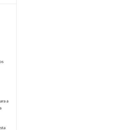
tos
ara a
a
ista