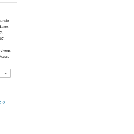
 mundo
Lazer.
7,
07.
ivivenc
Acesso
e o