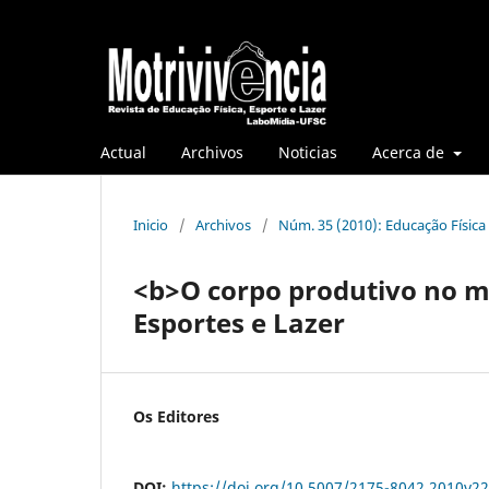
Actual
Archivos
Noticias
Acerca de
Inicio
/
Archivos
/
Núm. 35 (2010): Educação Física
<b>O corpo produtivo no m
Esportes e Lazer
Os Editores
DOI:
https://doi.org/10.5007/2175-8042.2010v2