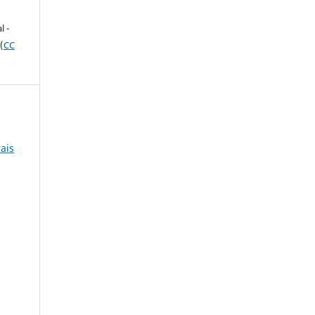
e
l -
(
CC
rais