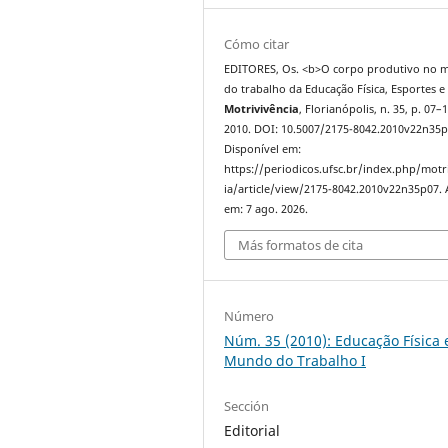
Cómo citar
EDITORES, Os. <b>O corpo produtivo no
do trabalho da Educação Física, Esportes e 
Motrivivência
, Florianópolis, n. 35, p. 07–1
2010. DOI: 10.5007/2175-8042.2010v22n35p
Disponível em:
https://periodicos.ufsc.br/index.php/motr
ia/article/view/2175-8042.2010v22n35p07. 
em: 7 ago. 2026.
Más formatos de cita
Número
Núm. 35 (2010): Educação Física 
Mundo do Trabalho I
Sección
Editorial