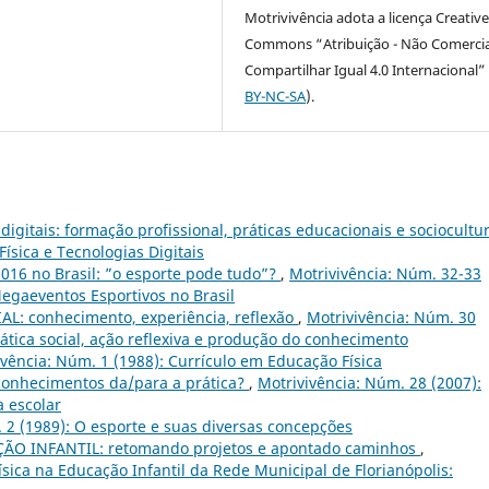
Motrivivência adota a licença Creativ
Commons “Atribuição - Não Comercia
Compartilhar Igual 4.0 Internacional” 
BY-NC-SA
).
digitais: formação profissional, práticas educacionais e sociocultu
ísica e Tecnologias Digitais
016 no Brasil: ”o esporte pode tudo”?
,
Motrivivência: Núm. 32-33
egaeventos Esportivos no Brasil
AL: conhecimento, experiência, reflexão
,
Motrivivência: Núm. 30
prática social, ação reflexiva e produção do conhecimento
ivência: Núm. 1 (1988): Currículo em Educação Física
onhecimentos da/para a prática?
,
Motrivivência: Núm. 28 (2007):
a escolar
 2 (1989): O esporte e suas diversas concepções
O INFANTIL: retomando projetos e apontado caminhos
,
sica na Educação Infantil da Rede Municipal de Florianópolis: