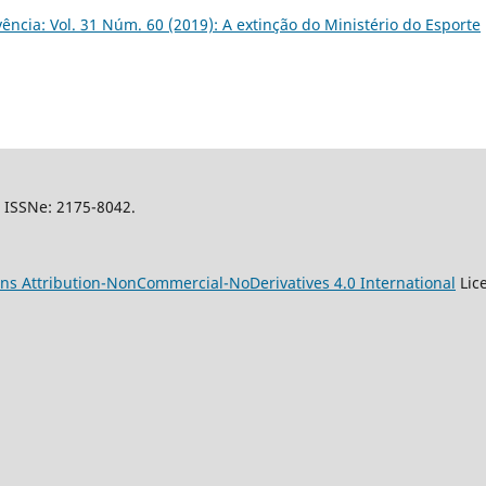
vência: Vol. 31 Núm. 60 (2019): A extinção do Ministério do Esporte
l, ISSNe: 2175-8042.
s Attribution-NonCommercial-NoDerivatives 4.0 International
Lic