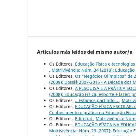
Artículos más leídos del mismo autor/a
Os Editores,
Educação Física e tecnologias 
,
Motrivivência: Núm. 34 (2010): Educação F
Os Editores,
Os “Negócios Olímpicos” de 2
(2009): Dossiê 2007-2016 - A Década dos M
Os Editores,
A PESQUISA E A PRÁTICA SOCI
(2008): Educação Física, esporte e lazer: 
Os Editores,
...Estamos partindo...
,
Motriv
Os Editores,
EDUCAÇÃO FÍSICA ESCOLAR: c
Conhecimento e prática na Educação Físic
Os Editores,
Editorial
,
Motrivivência: Núm.
Os Editores,
EDUCAÇÃO FÍSICA NA EDUCAÇÃ
Motrivivência: Núm. 29 (2007): Educação Fí