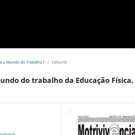
 e o Mundo do Trabalho I
/
Editorial
undo do trabalho da Educação Física,
2n35p07